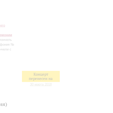
его
армонии
лончель
имфония №
нчели с
Концерт
перенесен на
30 марта 2018
ия)