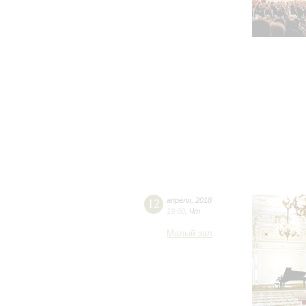
12
апреля
,
2018
19:00
,
Чт
Малый зал