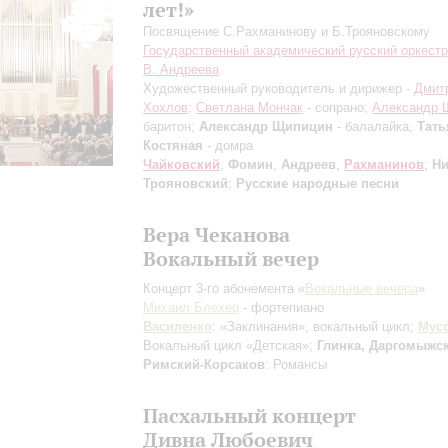
лет!»
Посвящение С.Рахманинову и Б.Трояновскому
Государственный академический русский оркестр
В. Андреева
Художественный руководитель и дирижер -
Дмит
Хохлов
;
Светлана Мончак
- сопрано;
Александр 
баритон;
Александр Щипицин
- балалайка;
Тать
Костяная
- домра
Чайковский
,
Фомин
,
Андреев
,
Рахманинов
;
Н
Трояновский
;
Русские народные песни
Вера Чеканова
Вокальный вечер
Концерт 3-го абонемента «
Вокальные вечера
»
Михаил Блехер
- фортепиано
Василенко
: «Заклинания», вокальный цикл;
Мус
Вокальный цикл «Детская»;
Глинка, Даргомыжс
Римский-Корсаков
: Романсы
Пасхальный концерт
Дивна Любоевич