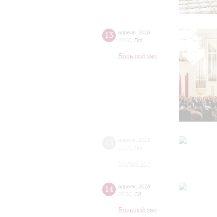
13
апреля
,
2018
20:00
,
Пт
Большой зал
13
апреля
,
2018
19:00
,
Пт
Малый зал
14
апреля
,
2018
20:00
,
Сб
Большой зал