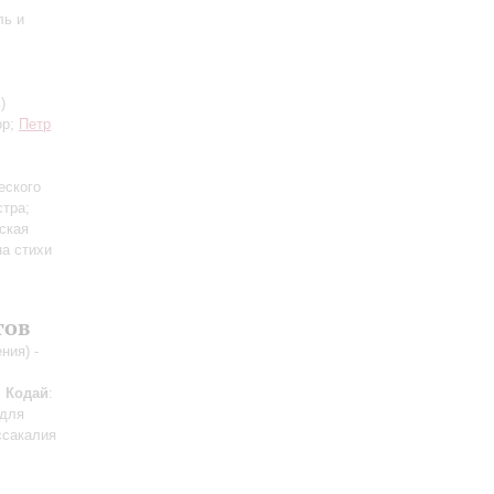
ль и
)
ор;
Петр
еского
стра;
ская
на стихи
тов
ния) -
;
Кодай
:
 для
ссакалия