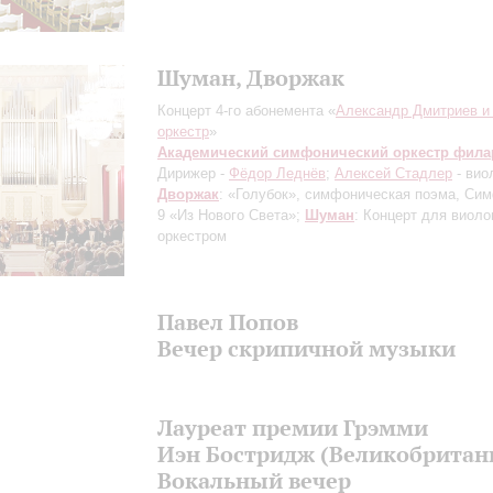
Шуман, Дворжак
Концерт 4-го абонемента «
Александр Дмитриев и 
оркестр
»
Академический симфонический оркестр фил
Дирижер -
Фёдор Леднёв
;
Алексей Стадлер
- вио
Дворжак
: «Голубок», симфоническая поэма, С
9 «Из Нового Света»;
Шуман
: Концерт для виоло
оркестром
Павел Попов
Вечер скрипичной музыки
Лауреат премии Грэмми
Иэн Бостридж (Великобритан
Вокальный вечер