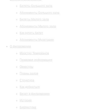
Билеты Большого зала
Абонементы Большого зала
Билеты Малого зала
Абонементы Малого зала
Как купить билет
Абонементы Музитория
О филармонии
Маэстро Темирканов
Правовая информация
Оркестры
Планы залов
Структура
Как добраться
Визит в филармонию
История
Библиотека