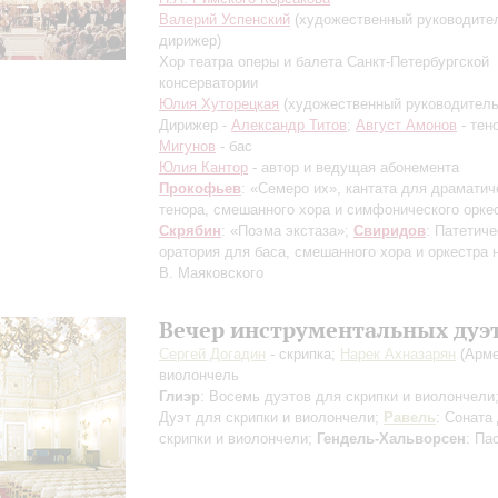
Валерий Успенский
(художественный руководите
дирижер)
Хор театра оперы и балета Санкт-Петербургской
консерватории
Юлия Хуторецкая
(художественный руководитель
Дирижер -
Александр Титов
;
Август Амонов
- тен
Мигунов
- бас
Юлия Кантор
- автор и ведущая абонемента
Прокофьев
: «Семеро их», кантата для драматич
тенора, смешанного хора и симфонического орке
Скрябин
: «Поэма экстаза»;
Свиридов
: Патетиче
оратория для баса, смешанного хора и оркестра 
В. Маяковского
Вечер инструментальных дуэ
Сергей Догадин
- скрипка;
Нарек Ахназарян
(Арме
виолончель
Глиэр
: Восемь дуэтов для скрипки и виолончели
Дуэт для скрипки и виолончели;
Равель
: Соната
скрипки и виолончели;
Гендель-Хальворсен
: Па