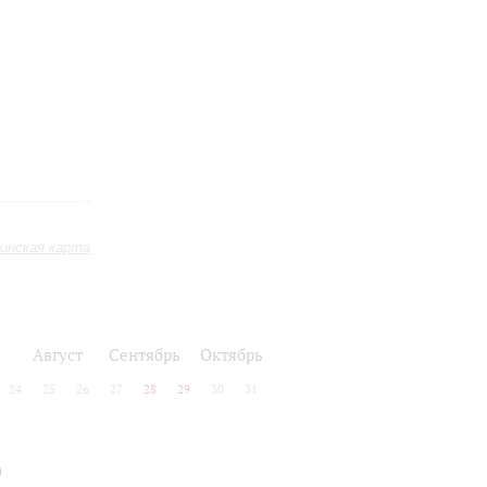
инская карта
Август
Сентябрь
Октябрь
24
25
26
27
28
29
30
31
0