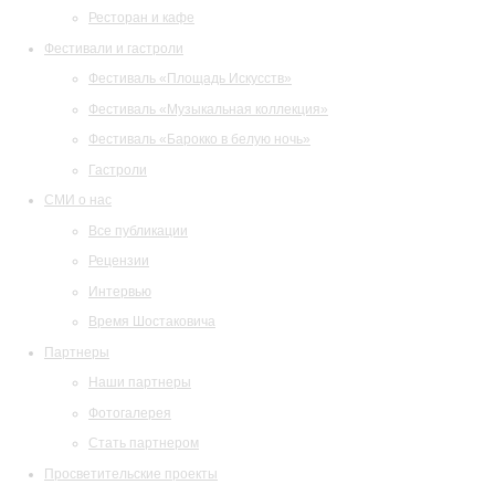
Ресторан и кафе
Фестивали и гастроли
Фестиваль «Площадь Искусств»
Фестиваль «Музыкальная коллекция»
Фестиваль «Барокко в белую ночь»
Гастроли
СМИ о нас
Все публикации
Рецензии
Интервью
Время Шостаковича
Партнеры
Наши партнеры
Фотогалерея
Стать партнером
Просветительские проекты