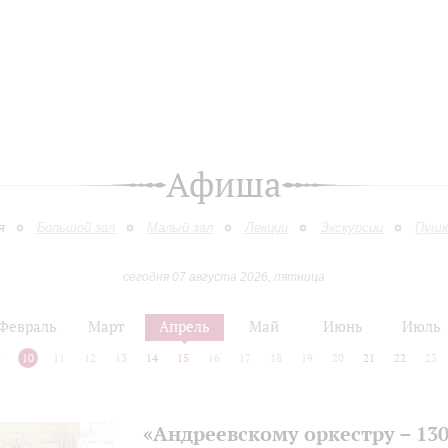
Афиша
я
Большой зал
Малый зал
Лекции
Экскурсии
Пушк
сегодня 07 августа 2026, пятница
Февраль
Март
Апрель
Май
Июнь
Июль
9
10
11
12
13
14
15
16
17
18
19
20
21
22
23
«Андреевскому оркестру – 13