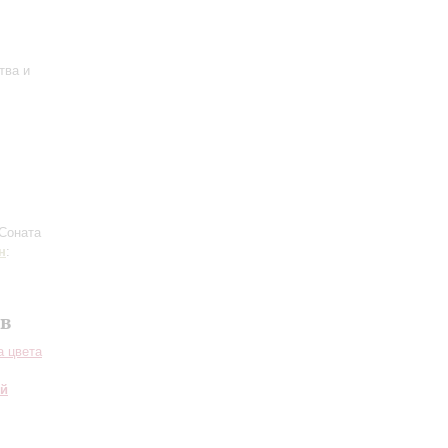
тва и
 Соната
н
:
в
а цвета
ий