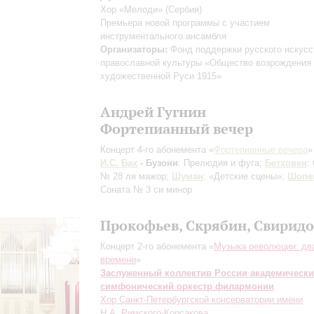
Хор «Мелоди» (Сербия)
Премьера новой программы с участием
инструментального ансамбля
Организаторы:
Фонд поддержки русского искусс
православной культуры «Общество возрождения
художественной Руси 1915»
Андрей Гугнин
Фортепианный вечер
Концерт 4-го абонемента «
Фортепианные вечера
»
И.С. Бах
- Бузони
: Прелюдия и фуга;
Бетховен
:
№ 28 ля мажор;
Шуман
: «Детские сцены»;
Шопе
Соната № 3 си минор
Прокофьев, Скрябин, Свиридо
Концерт 2-го абонемента «
Музыка революции: дв
времени
»
Заслуженный коллектив России академическ
симфонический оркестр филармонии
Хор Санкт-Петербургской консерватории имени
Н.А. Римского-Корсакова