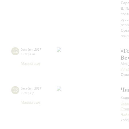
Сер
В. 
поэт
русс
рев
Орг
орке
«Г
12
декабря
,
2017
19:00
,
Вт
Ве
Малый зал
Межд
Ильд
Орг
Ча
13
декабря
,
2017
19:00
,
Ср
Конц
Малый зал
форт
Ста
Чай
хара