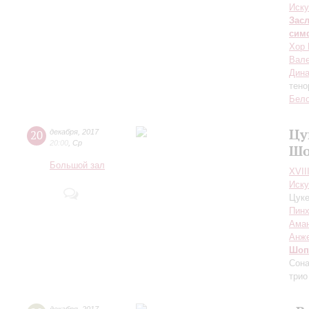
Иску
Зас
сим
Хор 
Вале
Дина
тено
Бело
Цу
20
декабря
,
2017
20:00
,
Ср
Шо
Большой зал
XVII
Иску
Цуке
Пинх
Ама
Анж
Шоп
Сона
трио