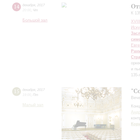
От
14
декабря
,
2017
20:00
,
Чт
К 13
Большой зал
XVII
Иску
Зас
сим
Евге
Рах
Стр
орке
и пь
135-
"C
15
декабря
,
2017
19:00
,
Пт
Вече
Малый зал
Конц
Андр
конт
Кор