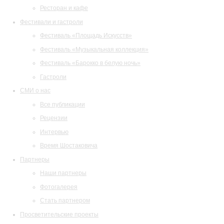
Ресторан и кафе
Фестивали и гастроли
Фестиваль «Площадь Искусств»
Фестиваль «Музыкальная коллекция»
Фестиваль «Барокко в белую ночь»
Гастроли
СМИ о нас
Все публикации
Рецензии
Интервью
Время Шостаковича
Партнеры
Наши партнеры
Фотогалерея
Стать партнером
Просветительские проекты