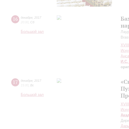
Ба
16
декабря
,
2017
20:00
,
Сб
на
Большой зал
Лаур
Bras
XVII
Иску
Анс
И.С.
ори
«С
17
декабря
,
2017
15:00
,
Вс
Пу
Пр
Большой зал
XVII
Иску
Ака
Дири
Дарь