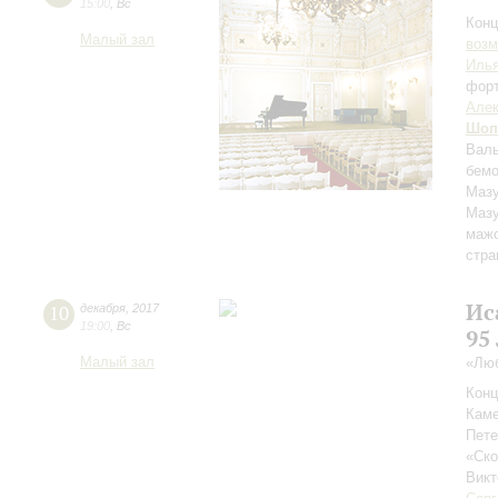
15:00
,
Вс
Конц
Малый зал
возм
Иль
фор
Алек
Шоп
Валь
бемо
Мазу
Мазу
маж
стра
Ис
10
декабря
,
2017
19:00
,
Вс
95
Малый зал
«Люб
Конц
Каме
Пете
«Ск
Викт