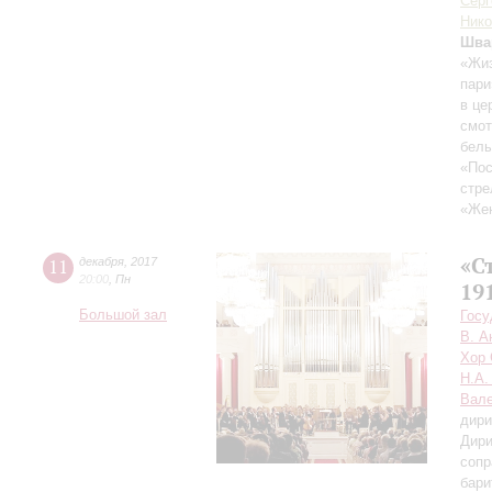
Серг
Ник
Шва
«Жиз
пари
в це
смот
белы
«Пос
стре
«Жен
«С
11
декабря
,
2017
20:00
,
Пн
19
Большой зал
Госу
В. А
Хор 
Н.А.
Вале
дири
Дири
сопр
бари