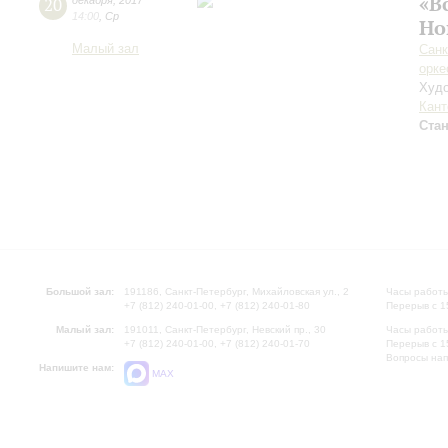
«В
20
декабря
,
2017
14:00
,
Ср
Но
Малый зал
Санк
орке
Худо
Кант
Ста
Большой зал:
191186, Санкт-Петербург, Михайловская ул., 2
Часы работы
+7 (812) 240-01-00, +7 (812) 240-01-80
Перерыв с 1
Малый зал:
191011, Санкт-Петербург, Невский пр., 30
Часы работы
+7 (812) 240-01-00, +7 (812) 240-01-70
Перерыв с 1
Вопросы на
Напишите нам:
MAX