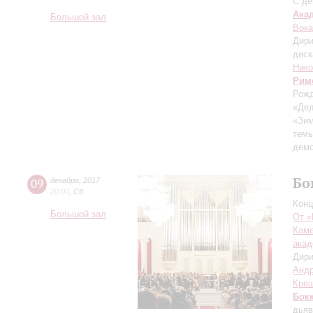
С де
Ака
Большой зал
Вока
Дири
диск
Нико
Рим
Рож
«Дед
«Зим
темы
демо
Бо
09
декабря
,
2017
20:00
,
Сб
Конц
Большой зал
От «
Каме
акад
Дири
Андр
Кре
Бок
дьяв