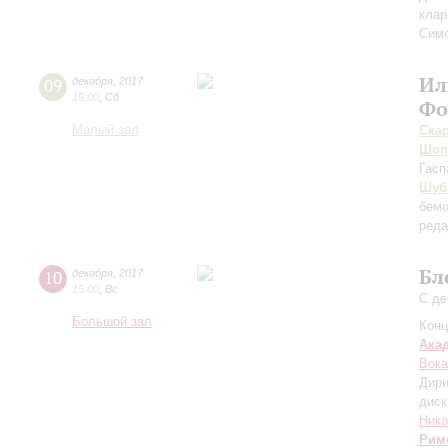
клар
Сим
Ил
09
декабря
,
2017
19:00
,
Сб
Фо
Малый зал
Ска
Шоп
Гасп
Шуб
бемо
реда
Бл
10
декабря
,
2017
15:00
,
Вс
С де
Большой зал
Конц
Ака
Вока
Дири
диск
Нико
Рим