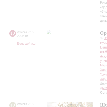
Рож
«Дед
«Зим
темы
демо
Ор
10
декабря
,
2017
20:00
,
Вс
X
муз
Большой зал
Цент
им.Н
Акад
унив
Мирз
Хор 
Эдуа
Хор 
Дири
Дми
Орг
Шо
10
декабря
,
2017