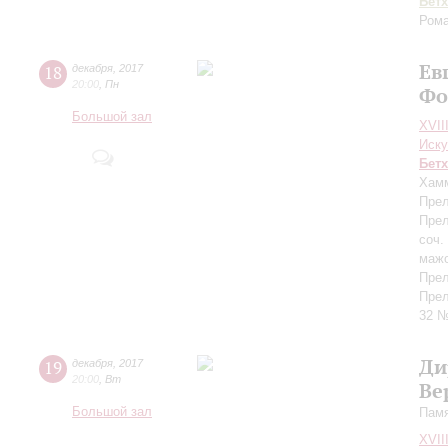
Бет
Рома
Ев
18
декабря
,
2017
20:00
,
Пн
Фо
Большой зал
XVII
Иску
Бет
Хам
Прел
Прел
соч.
мажо
Прел
Прел
32 №
Ди
19
декабря
,
2017
20:00
,
Вт
Ве
Большой зал
Памя
XVII