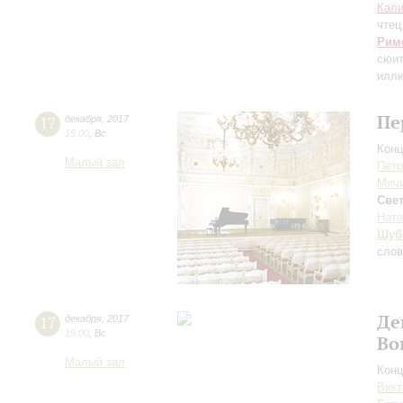
Кали
чтец
Рим
сюит
иллю
Пе
17
декабря
,
2017
15:00
,
Вс
Конц
Малый зал
Пётр
Мяч
Све
Ната
Шуб
слов
Де
17
декабря
,
2017
19:00
,
Вс
Во
Малый зал
Конц
Викт