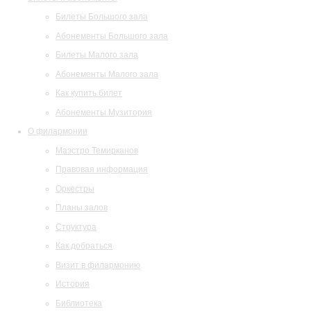
Билеты Большого зала
Абонементы Большого зала
Билеты Малого зала
Абонементы Малого зала
Как купить билет
Абонементы Музитория
О филармонии
Маэстро Темирканов
Правовая информация
Оркестры
Планы залов
Структура
Как добраться
Визит в филармонию
История
Библиотека