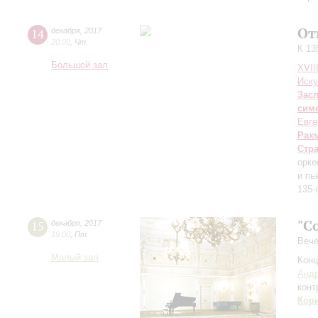
От
14
декабря
,
2017
20:00
,
Чт
К 13
Большой зал
XVII
Иску
Зас
сим
Евге
Рах
Стр
орке
и пь
135-
"C
15
декабря
,
2017
19:00
,
Пт
Вече
Малый зал
Конц
Андр
конт
Кор