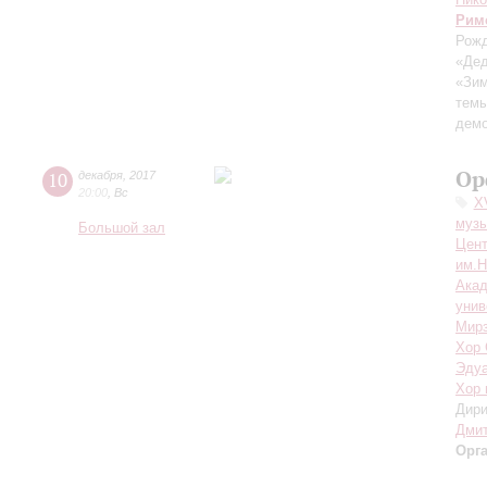
Рим
Рож
«Дед
«Зим
темы
демо
Ор
10
декабря
,
2017
20:00
,
Вс
X
муз
Большой зал
Цент
им.Н
Акад
унив
Мирз
Хор 
Эдуа
Хор 
Дири
Дми
Орг