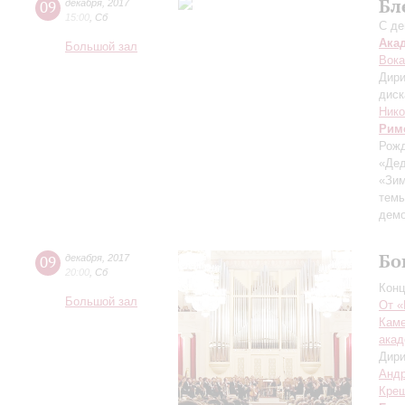
Бл
09
декабря
,
2017
15:00
,
Сб
С де
Ака
Большой зал
Вока
Дири
диск
Нико
Рим
Рож
«Дед
«Зим
темы
демо
Бо
09
декабря
,
2017
20:00
,
Сб
Конц
Большой зал
От «
Каме
акад
Дири
Андр
Кре