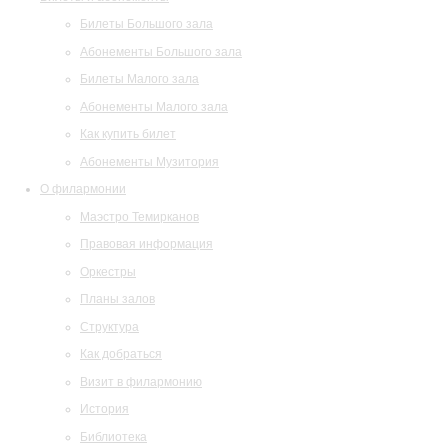
Билеты Большого зала
Абонементы Большого зала
Билеты Малого зала
Абонементы Малого зала
Как купить билет
Абонементы Музитория
О филармонии
Маэстро Темирканов
Правовая информация
Оркестры
Планы залов
Структура
Как добраться
Визит в филармонию
История
Библиотека