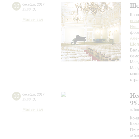
Шо
10
декабря
,
2017
15:00
,
Вс
Конц
Малый зал
возм
Иль
фор
Алек
Шоп
Валь
бемо
Мазу
Мазу
маж
стра
Ис
10
декабря
,
2017
19:00
,
Вс
95
Малый зал
«Люб
Конц
Каме
Пете
«Ск