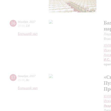
Ба
16
декабря
,
2017
20:00
,
Сб
на
Большой зал
Лаур
Bras
XVII
Иску
Анс
И.С.
ори
«С
17
декабря
,
2017
15:00
,
Вс
Пу
Пр
Большой зал
XVII
Иску
Ака
Дири