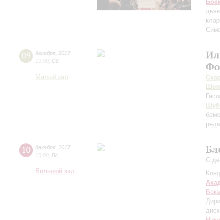
Бок
дьяв
клар
Сим
Ил
09
декабря
,
2017
19:00
,
Сб
Фо
Малый зал
Ска
Шоп
Гасп
Шуб
бемо
реда
Бл
10
декабря
,
2017
15:00
,
Вс
С де
Большой зал
Конц
Ака
Вока
Дири
диск
Нико