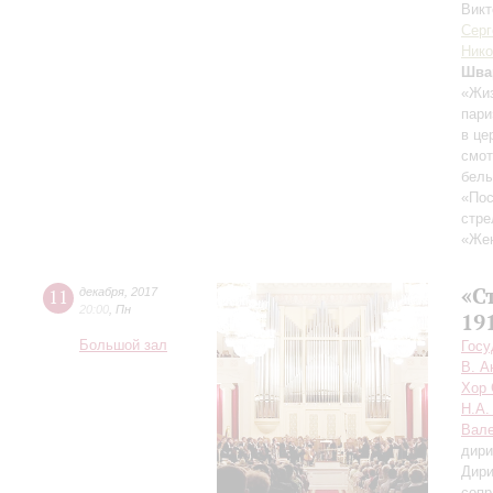
Викт
Серг
Ник
Шва
«Жиз
пари
в це
смот
белы
«Пос
стре
«Жен
«С
11
декабря
,
2017
20:00
,
Пн
19
Большой зал
Госу
В. А
Хор 
Н.А.
Вале
дири
Дири
сопр