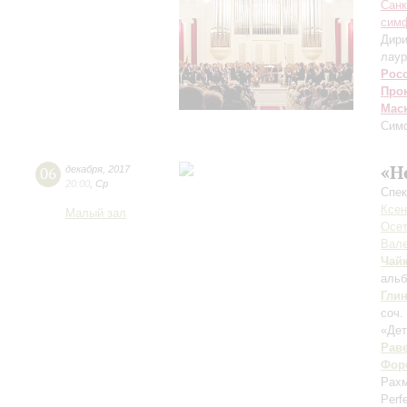
Санк
симф
Дири
лаур
Рос
Про
Мас
Симф
«Н
06
декабря
,
2017
20:00
,
Ср
Спек
Ксен
Малый зал
Осет
Вале
Чай
альб
Гли
соч.
«Дет
Рав
Фор
Рахм
Perf