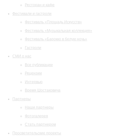
Ресторан и кафе
Фестивали и гастроли
Фестиваль «Площадь Искусств»
Фестиваль «Музыкальная коллекция»
Фестиваль «Барокко в белую ночь»
Гастроли
СМИ о нас
Все публикации
Рецензии
Интервью
Время Шостаковича
Партнеры
Наши партнеры
Фотогалерея
Стать партнером
Просветительские проекты