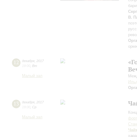
бари
Сер
В. 
поэт
русс
рев
Орг
орке
«Г
12
декабря
,
2017
19:00
,
Вт
Ве
Малый зал
Межд
Ильд
Орг
Ча
13
декабря
,
2017
19:00
,
Ср
Конц
Малый зал
форт
Ста
Чай
хара