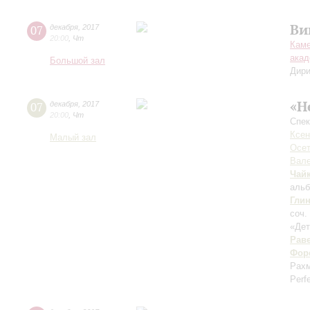
Ви
07
декабря
,
2017
20:00
,
Чт
Каме
акад
Большой зал
Дири
«Н
07
декабря
,
2017
20:00
,
Чт
Спек
Ксен
Малый зал
Осет
Вале
Чай
альб
Гли
соч.
«Дет
Рав
Фор
Рахм
Perf