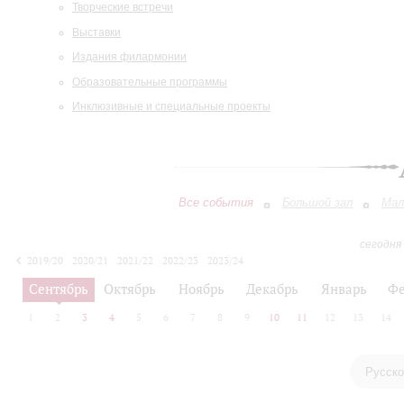
Творческие встречи
Выставки
Издания филармонии
Образовательные программы
Инклюзивные и специальные проекты
Все события
Большой зал
Мал
сегодня
2019/20
2020/21
2021/22
2022/23
2023/24
2024/25
2025/26
2026/27
Сентябрь
Октябрь
Ноябрь
Декабрь
Январь
Фе
1
2
3
4
5
6
7
8
9
10
11
12
13
14
Русско