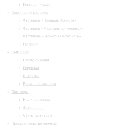
Ресторан и кафе
Фестивали и гастроли
Фестиваль «Площадь Искусств»
Фестиваль «Музыкальная коллекция»
Фестиваль «Барокко в белую ночь»
Гастроли
СМИ о нас
Все публикации
Рецензии
Интервью
Время Шостаковича
Партнеры
Наши партнеры
Фотогалерея
Стать партнером
Просветительские проекты