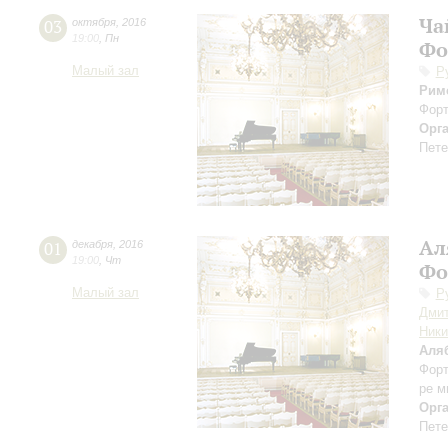
Ча
03
октября
,
2016
19:00
,
Пн
Фо
Малый зал
Р
Рим
Форт
Орг
Пете
Ал
01
декабря
,
2016
19:00
,
Чт
Фо
Малый зал
Р
Дмит
Ники
Аля
Форт
ре м
Орг
Пете