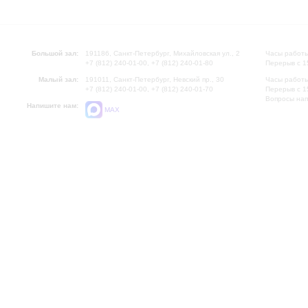
Большой зал:
191186, Санкт-Петербург, Михайловская ул., 2
Часы работы
+7 (812) 240-01-00, +7 (812) 240-01-80
Перерыв с 1
Малый зал:
191011, Санкт-Петербург, Невский пр., 30
Часы работы
+7 (812) 240-01-00, +7 (812) 240-01-70
Перерыв с 1
Вопросы на
Напишите нам:
MAX