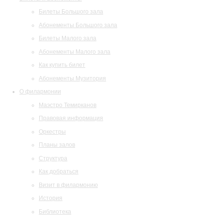
Билеты Большого зала
Абонементы Большого зала
Билеты Малого зала
Абонементы Малого зала
Как купить билет
Абонементы Музитория
О филармонии
Маэстро Темирканов
Правовая информация
Оркестры
Планы залов
Структура
Как добраться
Визит в филармонию
История
Библиотека