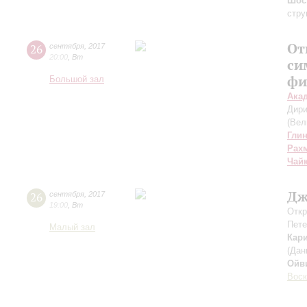
Шос
стру
От
26
сентября
,
2017
20:00
,
Вт
си
фи
Большой зал
Ака
Дири
(Вел
Гли
Рах
Чай
Дж
26
сентября
,
2017
19:00
,
Вт
Откр
Пете
Малый зал
Кар
(Дан
Ойв
Воск