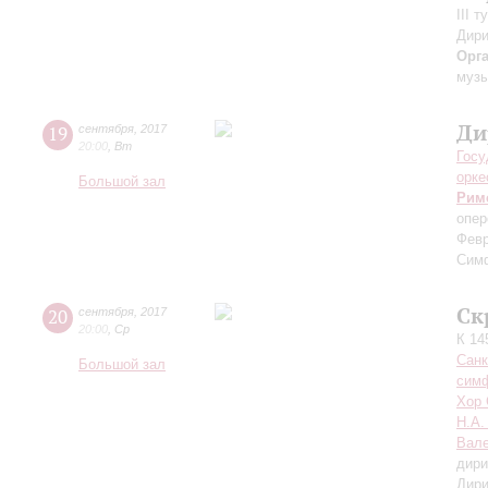
III 
Дири
Орг
музы
Ди
19
сентября
,
2017
20:00
,
Вт
Госу
орке
Большой зал
Рим
опер
Фев
Сим
Ск
20
сентября
,
2017
20:00
,
Ср
К 14
Санк
Большой зал
симф
Хор 
Н.А.
Вале
дири
Дири