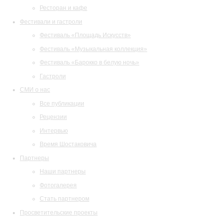
Ресторан и кафе
Фестивали и гастроли
Фестиваль «Площадь Искусств»
Фестиваль «Музыкальная коллекция»
Фестиваль «Барокко в белую ночь»
Гастроли
СМИ о нас
Все публикации
Рецензии
Интервью
Время Шостаковича
Партнеры
Наши партнеры
Фотогалерея
Стать партнером
Просветительские проекты