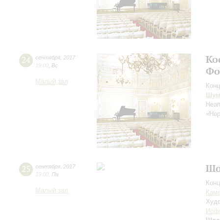
Ко
24
сентября
,
2017
19:00
,
Вс
Фо
Малый зал
Конц
Шум
Неап
«Но
Шо
25
сентября
,
2017
19:00
,
Пн
Конц
Малый зал
Каме
Худо
Иоф