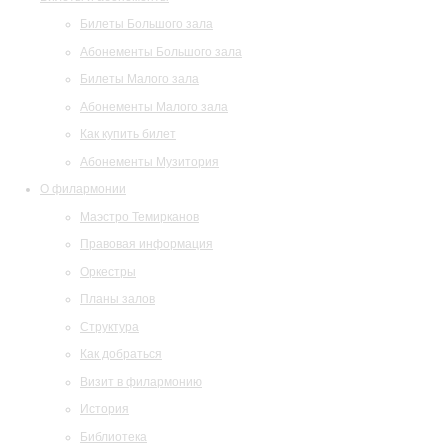
Билеты Большого зала
Абонементы Большого зала
Билеты Малого зала
Абонементы Малого зала
Как купить билет
Абонементы Музитория
О филармонии
Маэстро Темирканов
Правовая информация
Оркестры
Планы залов
Структура
Как добраться
Визит в филармонию
История
Библиотека