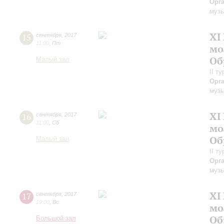
Орг
музы
XI
15
сентября
,
2017
11:00
,
Пт
мо
Об
Малый зал
II т
Орг
музы
XI
16
сентября
,
2017
11:00
,
Сб
мо
Об
Малый зал
II т
Орг
музы
XI
17
сентября
,
2017
19:00
,
Вс
мо
Об
Большой зал