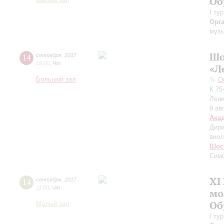
Об
Малый зал
I ту
Орг
музы
Шо
14
сентября
,
2017
19:00
,
Чт
«Л
Большой зал
О
К 75
Лени
9 ав
Ака
Дири
виол
Шос
Симф
XI
14
сентября
,
2017
11:00
,
Чт
мо
Об
Малый зал
I ту