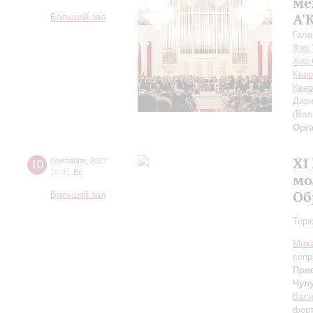
ме
A'
Большой зал
Гала
Хор 
Хор 
Квар
Кварт
Дири
(Вел
Орг
XI
10
сентября
,
2017
19:00
,
Вс
мо
Об
Большой зал
Торж
Мих
сопр
При
Чул
Васи
фор