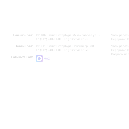
Большой зал:
191186, Санкт-Петербург, Михайловская ул., 2
Часы работы
+7 (812) 240-01-00, +7 (812) 240-01-80
Перерыв с 1
Малый зал:
191011, Санкт-Петербург, Невский пр., 30
Часы работы
+7 (812) 240-01-00, +7 (812) 240-01-70
Перерыв с 1
Вопросы на
Напишите нам:
MAX