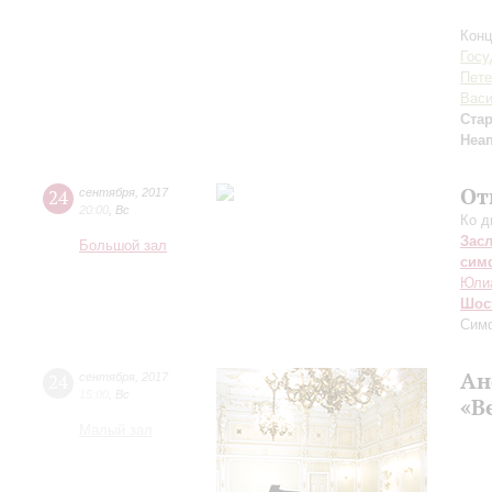
Конц
Госу
Пете
Васи
Ста
Неа
От
24
сентября
,
2017
20:00
,
Вс
Ко д
Зас
Большой зал
сим
Юли
Шос
Сим
Ан
24
сентября
,
2017
15:00
,
Вс
«В
Малый зал