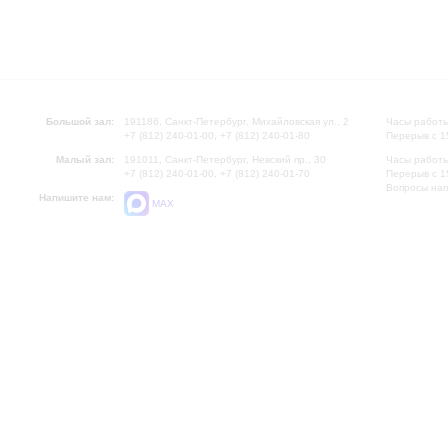
Большой зал:
191186, Санкт-Петербург, Михайловская ул., 2
Часы работы
+7 (812) 240-01-00, +7 (812) 240-01-80
Перерыв с 1
Малый зал:
191011, Санкт-Петербург, Невский пр., 30
Часы работы
+7 (812) 240-01-00, +7 (812) 240-01-70
Перерыв с 1
Вопросы на
Напишите нам:
MAX