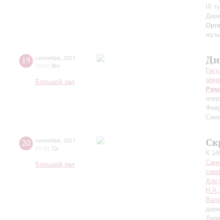
III 
Дири
Орг
музы
Ди
19
сентября
,
2017
20:00
,
Вт
Госу
орке
Большой зал
Рим
опер
Фев
Сим
Ск
20
сентября
,
2017
20:00
,
Ср
К 14
Санк
Большой зал
симф
Хор 
Н.А.
Вале
дири
Дири