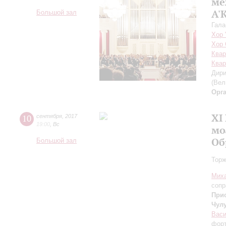
ме
A'
Большой зал
Гала
Хор 
Хор 
Квар
Кварт
Дири
(Вел
Орг
XI
10
сентября
,
2017
19:00
,
Вс
мо
Об
Большой зал
Торж
Мих
сопр
При
Чул
Васи
фор