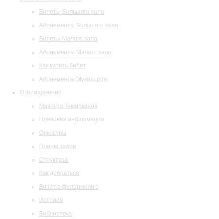
Билеты Большого зала
Абонементы Большого зала
Билеты Малого зала
Абонементы Малого зала
Как купить билет
Абонементы Музитория
О филармонии
Маэстро Темирканов
Правовая информация
Оркестры
Планы залов
Структура
Как добраться
Визит в филармонию
История
Библиотека