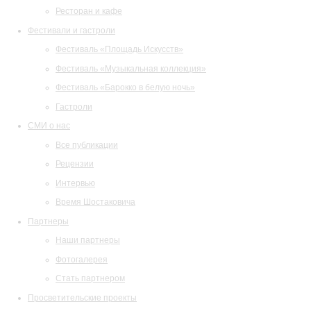
Ресторан и кафе
Фестивали и гастроли
Фестиваль «Площадь Искусств»
Фестиваль «Музыкальная коллекция»
Фестиваль «Барокко в белую ночь»
Гастроли
СМИ о нас
Все публикации
Рецензии
Интервью
Время Шостаковича
Партнеры
Наши партнеры
Фотогалерея
Стать партнером
Просветительские проекты