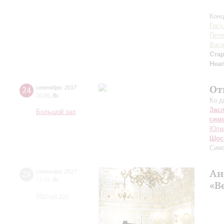
Конц
Госу
Пете
Васи
Ста
Неа
От
24
сентября
,
2017
20:00
,
Вс
Ко д
Зас
Большой зал
сим
Юли
Шос
Сим
Ан
24
сентября
,
2017
15:00
,
Вс
«В
Малый зал