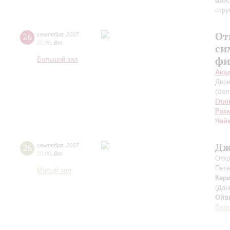
Шос
стру
От
26
сентября
,
2017
20:00
,
Вт
си
фи
Большой зал
Ака
Дири
(Вел
Гли
Рах
Чай
Дж
26
сентября
,
2017
19:00
,
Вт
Откр
Пете
Малый зал
Кар
(Дан
Ойв
Воск