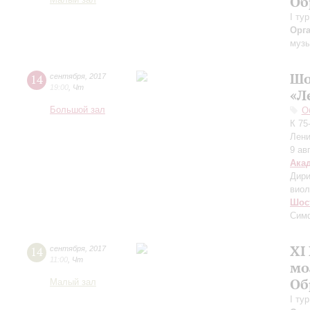
Об
Малый зал
I ту
Орг
музы
Шо
14
сентября
,
2017
19:00
,
Чт
«Л
Большой зал
О
К 75
Лени
9 ав
Ака
Дири
виол
Шос
Симф
XI
14
сентября
,
2017
11:00
,
Чт
мо
Об
Малый зал
I ту