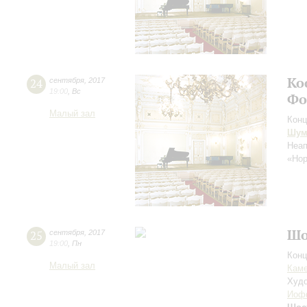
Ко
24
сентября
,
2017
19:00
,
Вс
Фо
Малый зал
Конц
Шум
Неап
«Но
Шо
25
сентября
,
2017
19:00
,
Пн
Конц
Малый зал
Каме
Худо
Иоф