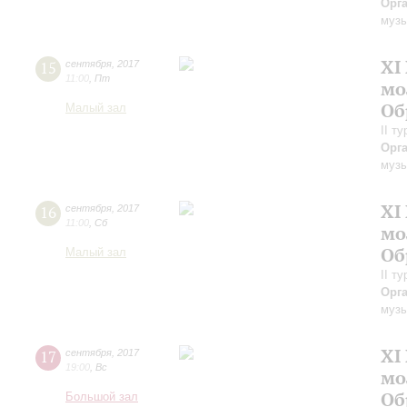
Орг
музы
XI
15
сентября
,
2017
11:00
,
Пт
мо
Об
Малый зал
II т
Орг
музы
XI
16
сентября
,
2017
11:00
,
Сб
мо
Об
Малый зал
II т
Орг
музы
XI
17
сентября
,
2017
19:00
,
Вс
мо
Об
Большой зал