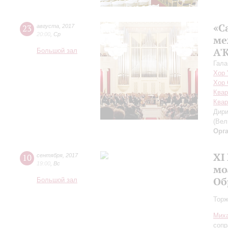
«С
23
августа
,
2017
20:00
,
Ср
ме
A'
Большой зал
Гала
Хор 
Хор 
Квар
Кварт
Дири
(Вел
Орг
XI
10
сентября
,
2017
19:00
,
Вс
мо
Об
Большой зал
Торж
Мих
сопр