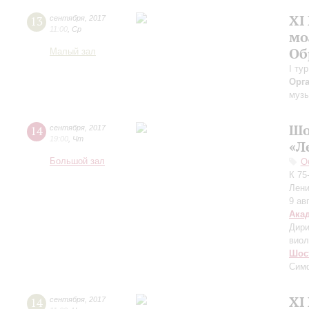
XI
13
сентября
,
2017
11:00
,
Ср
мо
Об
Малый зал
I ту
Орг
музы
Шо
14
сентября
,
2017
19:00
,
Чт
«Л
Большой зал
О
К 75
Лени
9 ав
Ака
Дири
виол
Шос
Симф
XI
14
сентября
,
2017