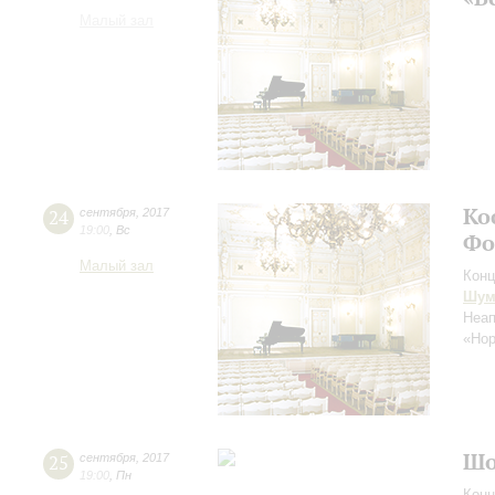
Малый зал
Ко
24
сентября
,
2017
19:00
,
Вс
Фо
Малый зал
Конц
Шум
Неап
«Но
Шо
25
сентября
,
2017
19:00
,
Пн
Конц