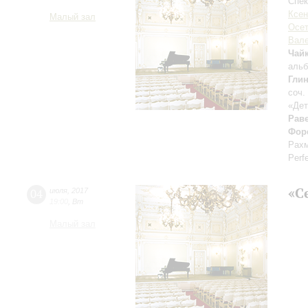
Спек
Ксен
Малый зал
Осет
Вале
Чай
альб
Гли
соч.
«Дет
Рав
Фор
Рахм
Perf
«С
04
июля
,
2017
19:00
,
Вт
Малый зал