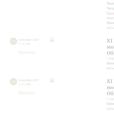
При
Чул
Васи
фор
Орг
музы
XI
11
сентября
,
2017
11:00
,
Пн
мо
Об
Малый зал
I ту
Орг
музы
XI
12
сентября
,
2017
11:00
,
Вт
мо
Об
Малый зал
I ту
Орг
музы