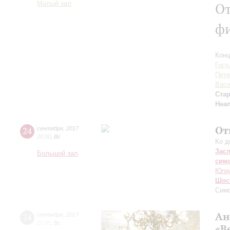
Малый зал
От
ф
Конц
Госу
Пете
Васи
Ста
Неа
От
24
сентября
,
2017
20:00
,
Вс
Ко д
Зас
Большой зал
сим
Юли
Шос
Сим
Ан
24
сентября
,
2017
15:00
,
Вс
«В