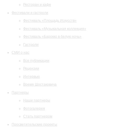
Ресторан и кафе
Фестивали и гастроли
Фестиваль «Площадь Искусств»
Фестиваль «Музыкальная коллекция»
Фестиваль «Барокко в белую ночь»
Гастроли
СМИ о нас
Все публикации
Рецензии
Интервью
Время Шостаковича
Партнеры
Наши партнеры
Фотогалерея
Стать партнером
Просветительские проекты