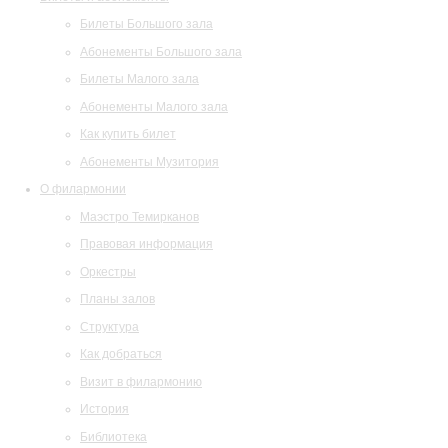
Билеты Большого зала
Абонементы Большого зала
Билеты Малого зала
Абонементы Малого зала
Как купить билет
Абонементы Музитория
О филармонии
Маэстро Темирканов
Правовая информация
Оркестры
Планы залов
Структура
Как добраться
Визит в филармонию
История
Библиотека