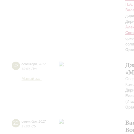
Н.А.
Вале
дири
Дири
Алек
Скр
орке
соли
Орг
Дж
22
сентября
,
2017
19:00
,
Пт
«М
Малый зал
Опер
Каме
Дири
Еле
(Ита
Орг
Ва
23
сентября
,
2017
19:00
,
Сб
Во