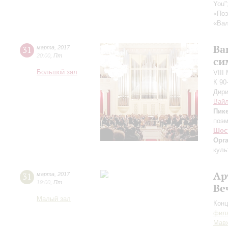
You"
«Поэ
«Ва
Ва
31
марта
,
2017
20:00
,
Пт
си
Большой зал
VIII
К 90
Дири
Вай
Пик
поэ
Шос
Орг
куль
Ар
31
марта
,
2017
19:00
,
Пт
Ве
Малый зал
Конц
фила
Мав