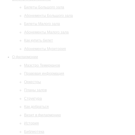
Билеты Большого зала
Абонементы Большого зала
Билеты Малого зала
Абонементы Малого зала
Как купить билет
Абонементы Музитория
О филармонии
Маэстро Темирканов
Правовая информация
Оркестры
Планы залов
Структура
Как добраться
Визит в филармонию
История
Библиотека