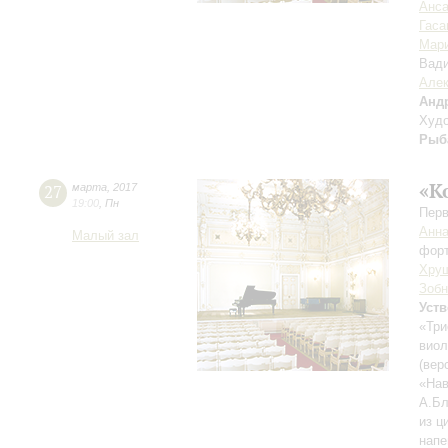
Анса
Гаса
Мар
Вад
Але
Анд
Худо
Рыб
«К
27
марта
,
2017
19:00
,
Пн
Перв
Анна
Малый зал
фор
Хру
Зобн
Уст
«Три
виол
(вер
«Нав
А.Бл
из ц
напе