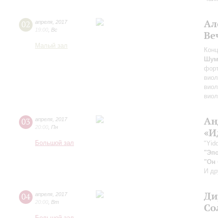
Ал
02
апреля
,
2017
19:00
,
Вс
Ве
Малый зал
Конц
Шум
фор
виол
виол
виол
Ан
03
апреля
,
2017
20:00
,
Пн
«И
Большой зал
"Yid
"Эп
"Он 
И др
Ди
04
апреля
,
2017
20:00
,
Вт
Со