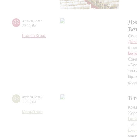
Дж
02
апреля
,
2017
20:00
,
Вс
Ве
Большой зал
Обла
Джо
фор
Бет
Сона
«Бал
темы
Бра
форт
В 
02
апреля
,
2017
15:00
,
Вс
Конц
Малый зал
Худо
Голи
- ме
Елен
Чайк