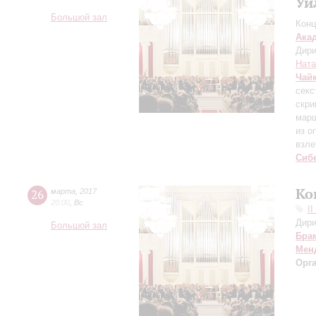
Уи
Большой зал
Конц
Ака
Дири
Ната
Чай
секс
скри
мар
из о
взле
Сиб
Ко
26
марта
,
2017
20:00
,
Вс
I
Дири
Большой зал
Бра
Мен
Орг