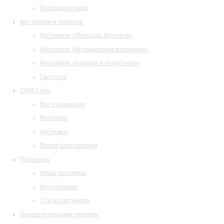
Ресторан и кафе
Фестивали и гастроли
Фестиваль «Площадь Искусств»
Фестиваль «Музыкальная коллекция»
Фестиваль «Барокко в белую ночь»
Гастроли
СМИ о нас
Все публикации
Рецензии
Интервью
Время Шостаковича
Партнеры
Наши партнеры
Фотогалерея
Стать партнером
Просветительские проекты