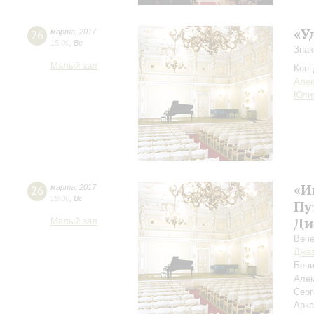
«У
26
марта
,
2017
15:00
,
Вс
Знак
Малый зал
Конц
Алек
Юли
«И
26
марта
,
2017
19:00
,
Вс
Пу
Ди
Малый зал
Вече
Джаз
Бен
Алек
Сер
Арк