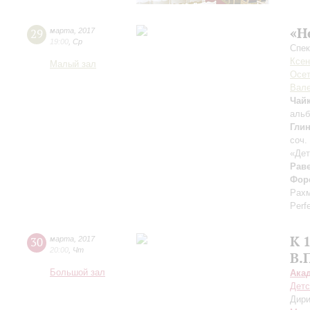
«Н
29
марта
,
2017
19:00
,
Ср
Спек
Ксен
Малый зал
Осет
Вале
Чай
альб
Гли
соч.
«Дет
Рав
Фор
Рахм
Perf
К 
30
марта
,
2017
20:00
,
Чт
В.
Большой зал
Ака
Детс
Дири