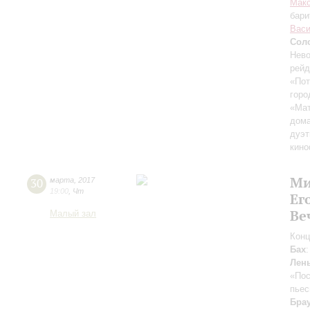
Мак
бари
Васи
Сол
Нево
рейд
«Пот
горо
«Мат
дома
дуэт
кин
Ми
30
марта
,
2017
19:00
,
Чт
Ег
Ве
Малый зал
Конц
Бах
Лен
«Пос
пьес
Бра