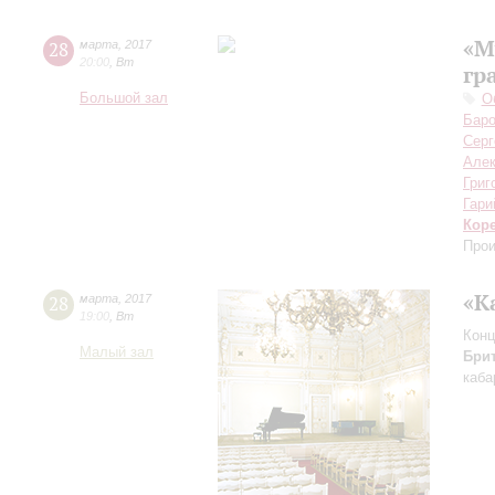
«М
28
марта
,
2017
20:00
,
Вт
гр
Большой зал
О
Баро
Серг
Але
Григ
Гари
Кор
Прои
«К
28
марта
,
2017
19:00
,
Вт
Конц
Малый зал
Бри
каба