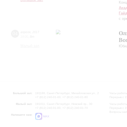
Большой зал
Конц
Ака
Гай
с ор
Ол
04
апреля
,
2017
19:00
,
Вт
Во
Малый зал
Юбил
Большой зал:
191186, Санкт-Петербург, Михайловская ул., 2
Часы работы
+7 (812) 240-01-00, +7 (812) 240-01-80
Перерыв с 1
Малый зал:
191011, Санкт-Петербург, Невский пр., 30
Часы работы
+7 (812) 240-01-00, +7 (812) 240-01-70
Перерыв с 1
Вопросы на
Напишите нам:
MAX