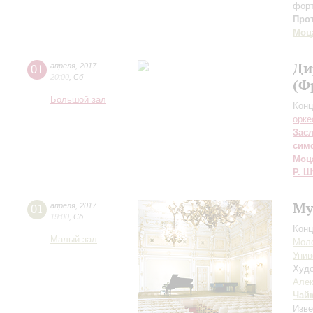
фор
Про
Моц
Ди
01
апреля
,
2017
20:00
,
Сб
(Ф
Большой зал
Конц
орке
Зас
сим
Моц
Р. Ш
Му
01
апреля
,
2017
19:00
,
Сб
Конц
Малый зал
Моло
Унив
Худо
Алек
Чай
Изве