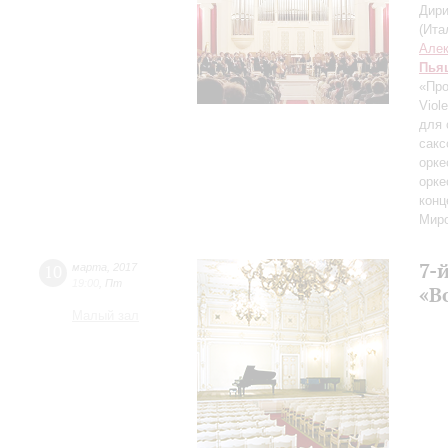
Дири
(Ита
Але
Пья
«Про
Viol
для 
сакс
орке
орке
конц
Миро
7-
10
марта
,
2017
19:00
,
Пт
«В
Малый зал