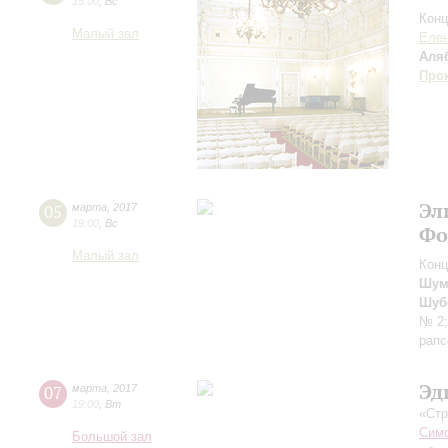
15:00
,
Вс
Конц
Малый зал
Елен
Аля
Про
Эл
05
марта
,
2017
19:00
,
Вс
Фо
Малый зал
Конц
Шум
Шуб
№ 2
рапс
Эд
07
марта
,
2017
19:00
,
Вт
«Стр
Симф
Большой зал