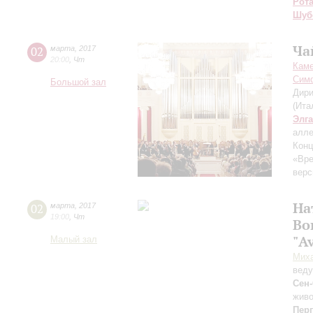
Рот
Шуб
Ча
02
марта
,
2017
20:00
,
Чт
Каме
Сим
Большой зал
Дири
(Ита
Элг
алле
Конц
«Вре
верс
На
02
марта
,
2017
19:00
,
Чт
Во
"A
Малый зал
Мих
вед
Сен
жив
Пер