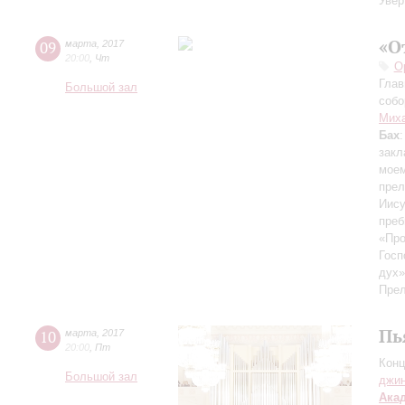
Увер
«О
09
марта
,
2017
20:00
,
Чт
О
Глав
Большой зал
собо
Мих
Бах
закл
моем
прел
Иису
преб
«Про
Госп
дух
Прел
Пь
10
марта
,
2017
20:00
,
Пт
Конц
Большой зал
джи
Ака