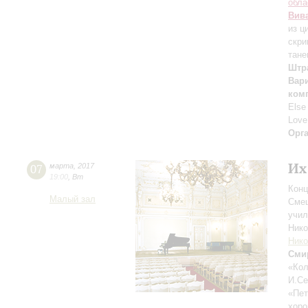
обла
Вив
из ц
скри
тане
Штра
Вари
ком
Else
Love
Орг
Их
07
марта
,
2017
19:00
,
Вт
Конц
Малый зал
Смеш
учил
Ник
Нико
Сми
«Кол
И.Се
«Пет
хоро