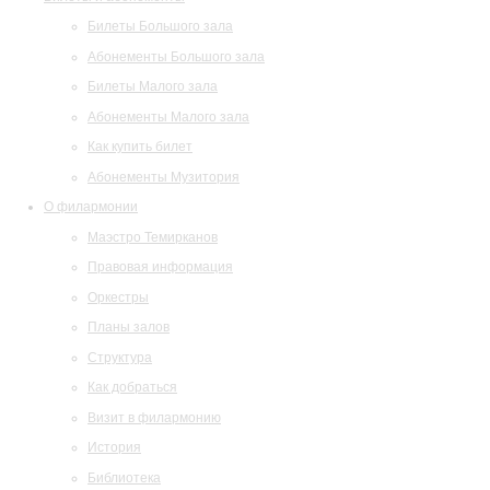
Билеты Большого зала
Абонементы Большого зала
Билеты Малого зала
Абонементы Малого зала
Как купить билет
Абонементы Музитория
О филармонии
Маэстро Темирканов
Правовая информация
Оркестры
Планы залов
Структура
Как добраться
Визит в филармонию
История
Библиотека