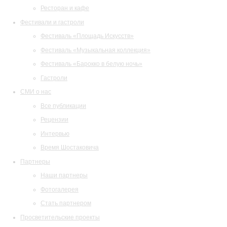
Ресторан и кафе
Фестивали и гастроли
Фестиваль «Площадь Искусств»
Фестиваль «Музыкальная коллекция»
Фестиваль «Барокко в белую ночь»
Гастроли
СМИ о нас
Все публикации
Рецензии
Интервью
Время Шостаковича
Партнеры
Наши партнеры
Фотогалерея
Стать партнером
Просветительские проекты