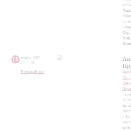
крот
Мих
лоша
не б
«Фуг
Серк
Моц
Фал
Ан
08
марта
,
2017
20:00
,
Ср
Пр
Большой зал
Анса
Андр
Бер
Гер
Танг
Фелл
Бор
Ария
«Чун
муль
темы