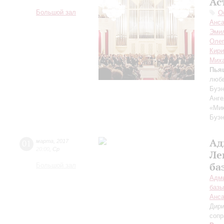
Ас
Большой зал
О
Анса
Эми
Олег
Кири
Мих
Пья
любв
Буэн
Анге
«Мик
Буэн
Ад
01
марта
,
2017
20:00
,
Ср
Ле
ба
Большой зал
Адми
базы
Анса
Дири
сопр