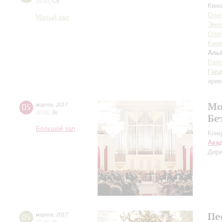
19:00
,
Сб
Квин
Оле
Малый зал
Эми
Олег
Кири
Аль
Вале
Гар
арии
Мо
05
марта
,
2017
20:00
,
Вс
Бе
Большой зал
Конц
Ака
Дири
Пе
05
марта
,
2017