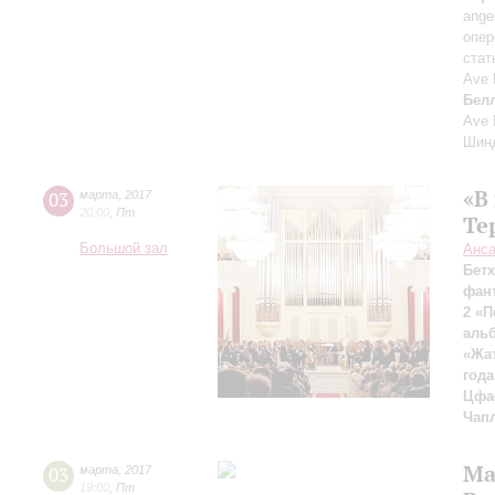
ange
опер
стат
Ave 
Бел
Ave 
Шин
«В
03
марта
,
2017
20:00
,
Пт
Те
Большой зал
Анса
Бет
фант
2 «П
аль
«Жа
года
Цфа
Чап
Ма
03
марта
,
2017
19:00
,
Пт