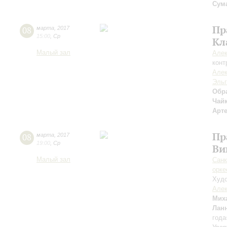
Сума
Пр
08
марта
,
2017
15:00
,
Ср
Кл
Малый зал
Але
конт
Але
Эльг
Обр
Чай
Арт
Пр
08
марта
,
2017
19:00
,
Ср
Ви
Малый зал
Санк
орке
Худо
Алек
Мих
Лан
года