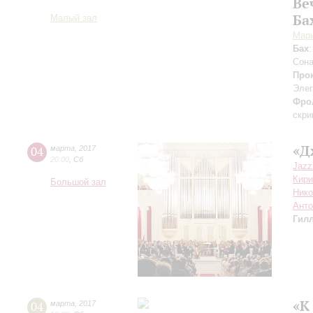
Ве
Ба
Малый зал
Мар
Бах
Сона
Про
Элег
Фро
скри
«Д
04
марта
,
2017
20:00
,
Сб
Jazz
Кири
Большой зал
Нико
Анто
Гил
«К
04
марта
,
2017