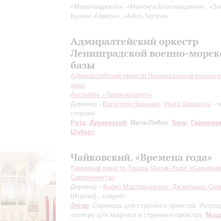
«Микеланджело», «Милонга Благовещения», «Зи
Буэнос-Айресе», «Adios,Nonino»
Адмиралтейский оркестр
Ленинградской военно-морск
базы
Адмиралтейский оркестр Ленинградской военно-
базы
Ансамбль «Терем-квартет»
Дирижер -
Валентин Лященко
;
Мила Шкиртиль
- 
сопрано
Рота
,
Дунаевский
,
Вила-Лобос
,
Бизе
,
Гаврили
Шуберт
Чайковский. «Времена года»
Камерный оркестр Театра Мюзик-Холл «Северна
Симфониетта»
Дирижер -
Фабио Мастранджело
;
Джампьеро Соб
(Италия) - кларнет
Элгар
: Серенада для струнного оркестра, Интрод
аллегро для квартета и струнного оркестра;
Моц