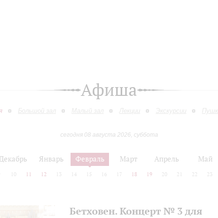
Афиша
я
Большой зал
Малый зал
Лекции
Экскурсии
Пушк
сегодня 08 августа 2026, суббота
Декабрь
Январь
Февраль
Март
Апрель
Май
9
10
11
12
13
14
15
16
17
18
19
20
21
22
23
Бетховен. Концерт № 3 для