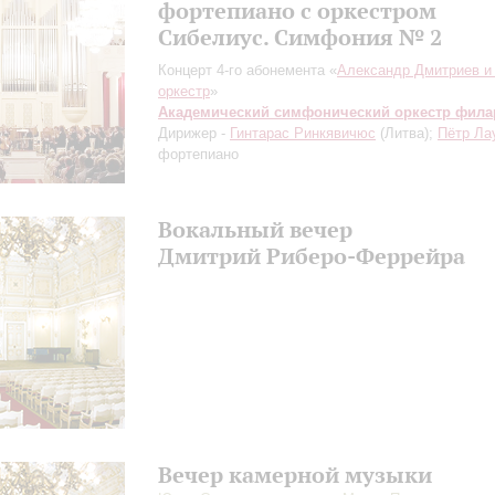
фортепиано с оркестром
Сибелиус. Симфония № 2
Концерт 4-го абонемента «
Александр Дмитриев и 
оркестр
»
Академический симфонический оркестр фил
Дирижер -
Гинтарас Ринкявичюс
(Литва);
Пётр Ла
фортепиано
Вокальный вечер
Дмитрий Риберо-Феррейра
Вечер камерной музыки