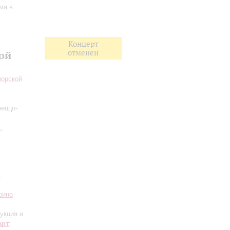
ма в
Концерт
отменен
ой
морской
меццо-
н
,
я
рино
укция и
арт
: