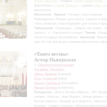
Юлия Симонова
- сопрано;
Мария Провоторова
-
фортепиано;
Андрей Проказин
- скрипка;
Иван Се
виолончель
Ипполитов - Иванов
: «Четыре стихотворения
Рабиндраната Тагора» для голоса, скрипки и фор
«Пять японских стихотворений» для голоса и фо
Чайковский
: «Серенада», «Забыть так скоро», «
знала я ..», «Закатилось солнце»;
Танеев
: «Люди
«Бьется сердце беспокойное»;
Аренский
: Форте
трио № 1 ре минор для скрипки,виолончели и фо
«Танго весны»
Астор Пьяццолла
Общедоступный концерт
Ансамбль "Remolino"
Эмиль Яковлев
(скрипка)
Олег Гулевский
(баян)
Кирилл Григорьев
(контрабас)
Михаил Блехер
(клавесин)
Пьяццолла
: «Лето в Буэнос-Айресе», «Юг. Возв
любви», «Акула», «Аве Мария», «Наше время», 
Буэнос-Айресе», Концерт для квартета, «Милонг
Ангела», «Смерть Ангела», «Воскресение Ангела