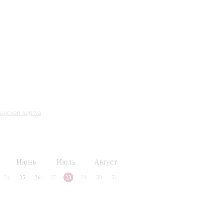
инская карта
Июнь
Июль
Август
24
25
26
27
28
29
30
31