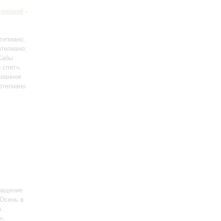
ндецкий
-
тепиано,
ртепиано;
Кабы
 спят»,
пианное
ртепиано
ращение
«Осень в
а
»,