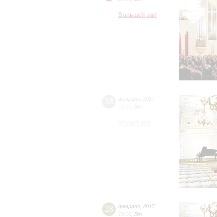
Большой зал
28
февраля
,
2017
19:00
,
Вт
Малый зал
28
февраля
,
2017
19:00
,
Вт