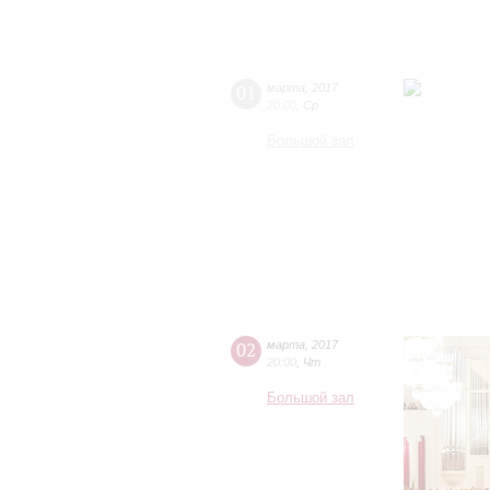
01
марта
,
2017
20:00
,
Ср
Большой зал
02
марта
,
2017
20:00
,
Чт
Большой зал