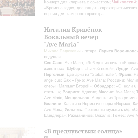
Концерт для кларнета с оркестром;
Чайковский
:
«Времена года», двенадцать характеристических
версия для камерного оркестра
Наталия Кривёнок
Вокальный вечер
"Ave Maria"
Михаил Радюкевич
- гитара;
Лариса Воронцовс
ведущая
Сен-Санс
: Ave Maria, «Лебедь» из цикла «Карна
животных»;
Шуберт
: «Ты мой покой»;
Луцци
: Ave
Перголези
: Две арии из "Stabat mater'';
Франк
: P
angelicus;
Бах – Гуно
: Аve Maria;
Россини
: Моли
оперы «Магомет Второй»;
Обрадорс
: «О, если б
стать...»;
Родриго
: Адажио;
Массне
: Ave Maria;
Ave Maria;
Мендельсон
: Анданте из Трио ре мин
Беллини
: Каватина Нормы из оперы «Норма»;
Ка
Ave Maria;
Уильямс
: Фрагменты музыки к к/ф «С
Шиндлера»;
Рахманинов
: Вокализ;
Гомес
: Ave M
«В предчувствии солнца»