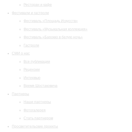
Ресторан и кафе
Фестивали и гастроли
Фестиваль «Площадь Искусств»
Фестиваль «Музыкальная коллекция»
Фестиваль «Барокко в белую ночь»
Гастроли
СМИ о нас
Все публикации
Рецензии
Интервью
Время Шостаковича
Партнеры
Наши партнеры
Фотогалерея
Стать партнером
Просветительские проекты