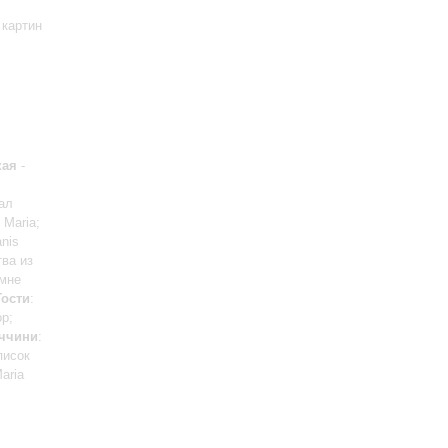
 картин
кая
-
вал
 Maria;
anis
тва из
 мне
Тости
:
ор;
ччини
:
писок
aria