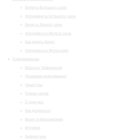
Билеты Большого зала
Абонементы Большого зала
Билеты Малого зала
Абонементы Малого зала
Как купить билет
Абонементы Музитория
О филармонии
Маэстро Темирканов
Правовая информация
Оркестры
Планы залов
Структура
Как добраться
Визит в филармонию
История
Библиотека