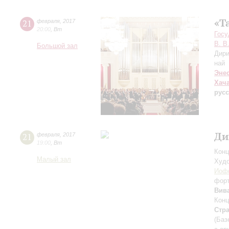
«Т
21
февраля
,
2017
20:00
,
Вт
Госу
В. В
Большой зал
Дири
най
Эне
Хач
русс
Ди
21
февраля
,
2017
19:00
,
Вт
Конц
Малый зал
Худо
Иоф
фор
Вив
Конц
Стр
(Баз