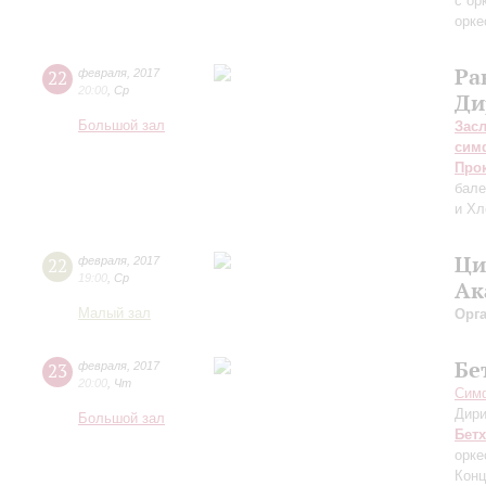
с ор
орке
Ра
22
февраля
,
2017
20:00
,
Ср
Ди
Большой зал
Зас
сим
Про
бале
и Хл
Ци
22
февраля
,
2017
19:00
,
Ср
Ак
Малый зал
Орг
Бе
23
февраля
,
2017
20:00
,
Чт
Симф
Дири
Большой зал
Бет
орке
Конц