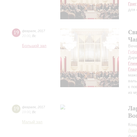
Григ
для 
Св
19
февраля
,
2017
20:00
,
Вс
Ча
Большой зал
Вече
Губе
Дири
Гли
Глаз
мажо
вал
к по
из м
Ла
19
февраля
,
2017
19:00
,
Вс
Во
Малый зал
Конц
Лари
фор