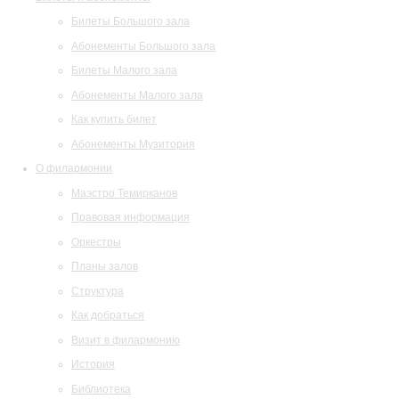
Билеты Большого зала
Абонементы Большого зала
Билеты Малого зала
Абонементы Малого зала
Как купить билет
Абонементы Музитория
О филармонии
Маэстро Темирканов
Правовая информация
Оркестры
Планы залов
Структура
Как добраться
Визит в филармонию
История
Библиотека