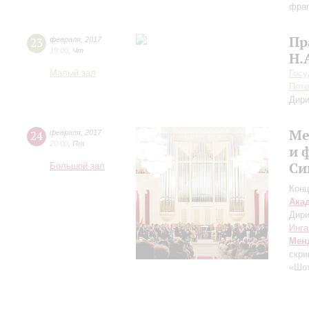
фраг
Пр
23
февраля
,
2017
19:00
,
Чт
Н.
Малый зал
Госу
Пете
Дири
Ме
24
февраля
,
2017
20:00
,
Пт
и 
Си
Большой зал
Конц
Ака
Дири
Инга
Мен
скри
«Шо