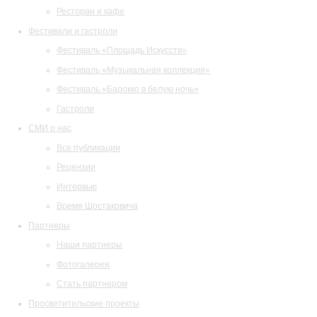
Ресторан и кафе
Фестивали и гастроли
Фестиваль «Площадь Искусств»
Фестиваль «Музыкальная коллекция»
Фестиваль «Барокко в белую ночь»
Гастроли
СМИ о нас
Все публикации
Рецензии
Интервью
Время Шостаковича
Партнеры
Наши партнеры
Фотогалерея
Стать партнером
Просветительские проекты