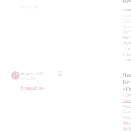
Ве
Малый зал
Конц
фила
Олес
Арте
Лют
Рей
Пул
валт
клар
фор
Ча
15
февраля
,
2017
20:00
,
Ср
Бе
«Г
Большой зал
К 10
Симф
Худо
(Фин
Межд
Чай
Сиб