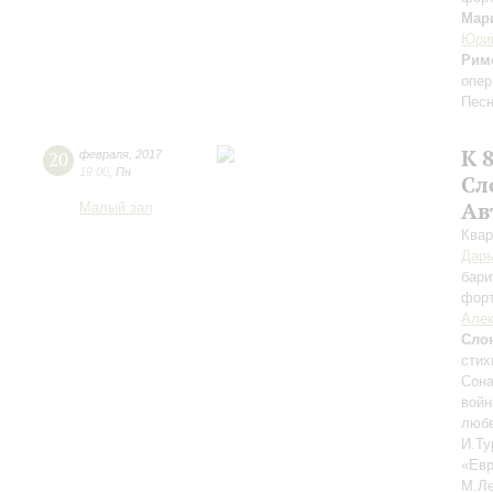
Мар
Юри
Римс
опер
Песн
К 
20
февраля
,
2017
19:00
,
Пн
Сл
Ав
Малый зал
Квар
Дарь
бари
фор
Але
Сло
стих
Сона
войн
любв
И.Ту
«Евр
М.Л