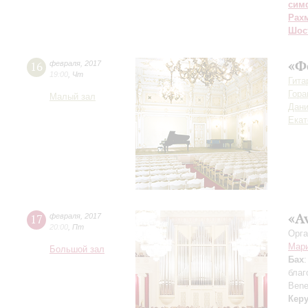
сим
Рах
Шос
«Ф
16
февраля
,
2017
19:00
,
Чт
Гита
Гора
Малый зал
Дани
Екат
«A
17
февраля
,
2017
20:00
,
Пт
Орга
Мар
Большой зал
Бах
благ
Bene
Керу