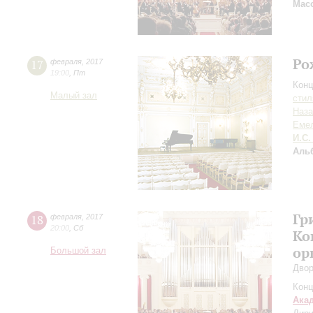
Масс
Ро
17
февраля
,
2017
19:00
,
Пт
Конц
Малый зал
сти
Наза
Еме
И.С.
Аль
Гр
18
февраля
,
2017
20:00
,
Сб
Ко
ор
Большой зал
Двор
Конц
Ака