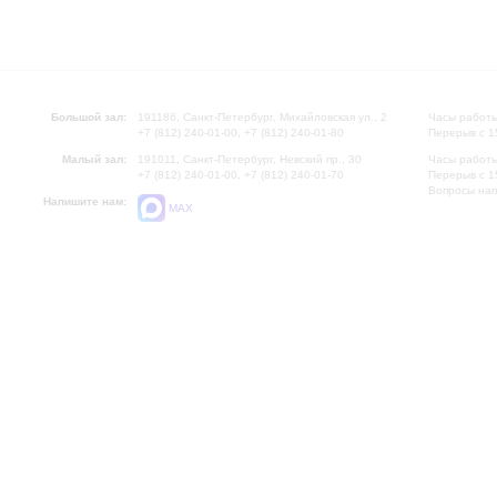
Большой зал:
191186, Санкт-Петербург, Михайловская ул., 2
Часы работы
+7 (812) 240-01-00, +7 (812) 240-01-80
Перерыв с 1
Малый зал:
191011, Санкт-Петербург, Невский пр., 30
Часы работы
+7 (812) 240-01-00, +7 (812) 240-01-70
Перерыв с 1
Вопросы на
Напишите нам:
MAX