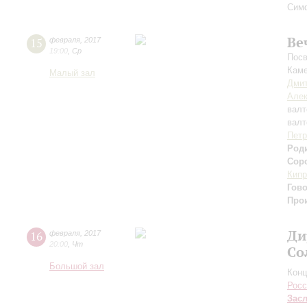
Симф
Ве
15
февраля
,
2017
19:00
,
Ср
Посв
Каме
Малый зал
Дмит
Але
валт
валт
Петр
Род
Сор
Кипр
Гов
Про
Ди
16
февраля
,
2017
20:00
,
Чт
Со
Большой зал
Конц
Росс
Зас