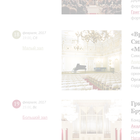
Дири
фор
Григ
форт
«В
18
февраля
,
2017
19:00
,
Сб
Си
«М
Малый зал
Симф
Андр
Лев
орке
Орг
содр
Гр
19
февраля
,
2017
15:00
,
Вс
Бр
Большой зал
Конц
Ака
Дири
Ната