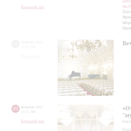
Цент
им.Н
Большой зал
Дири
Ири
Штр
Орг
Ве
01
февраля
,
2017
19:00
,
Ср
Малый зал
«О
03
февраля
,
2017
20:00
,
Пт
"м
Большой зал
Касп
Конц