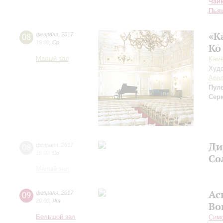
Чай
Пья
«К
08
февраля
,
2017
19:00
,
Ср
Ко
Малый зал
Каме
Худо
Аба
Пул
Сер
Ди
08
февраля
,
2017
19:00
,
Ср
Со
Малый зал
Ас
09
февраля
,
2017
20:00
,
Чт
Во
Большой зал
Симф