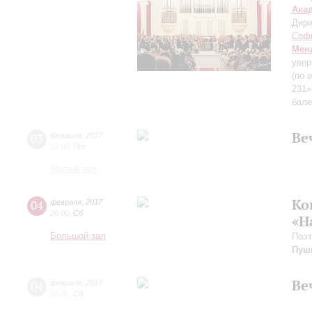
Ака
Дири
Соф
Мен
уве
(по 
231»
бале
Ве
03
февраля
,
2017
19:00
,
Пт
Малый зал
Ко
04
февраля
,
2017
20:00
,
Сб
«Н
Большой зал
Поэт
Пуш
Ве
04
февраля
,
2017
19:00
,
Сб