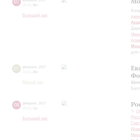
Мо
07
февраля
,
2017
20:00
,
Вт
Конц
Большой зал
джи
Ака
Дири
Ива
Але
Моц
для 
Ек
07
февраля
,
2017
19:00
,
Вт
Фо
Малый зал
Шоп
Балл
Ро
08
февраля
,
2017
20:00
,
Ср
О
Росс
Большой зал
Серг
Игор
Мих