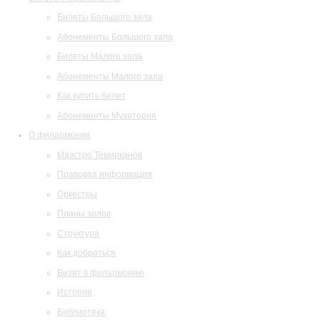
Билеты Большого зала
Абонементы Большого зала
Билеты Малого зала
Абонементы Малого зала
Как купить билет
Абонементы Музитория
О филармонии
Маэстро Темирканов
Правовая информация
Оркестры
Планы залов
Структура
Как добраться
Визит в филармонию
История
Библиотека