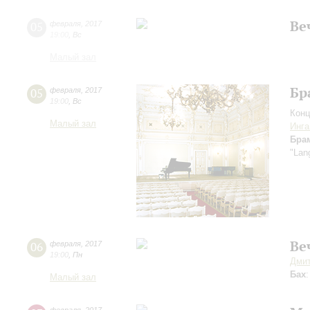
Ве
05
февраля
,
2017
19:00
,
Вс
Малый зал
Бр
05
февраля
,
2017
19:00
,
Вс
Конц
Малый зал
Инга
Бра
"Lan
Ве
06
февраля
,
2017
19:00
,
Пн
Дмит
Бах
Малый зал