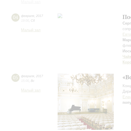
Малый зал
По
04
февраля
,
2017
19:00
,
Сб
Сер
сопр
Малый зал
Евто
Мар
фле
Иос
Чай
Кор
«В
05
февраля
,
2017
15:00
,
Вс
Конц
Малый зал
Дири
Елен
поп