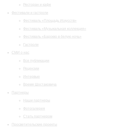
Ресторан и кафе
Фестивали и гастроли
Фестиваль «Площадь Искусств»
Фестиваль «Музыкальная коллекция»
Фестиваль «Барокко в белую ночь»
Гастроли
СМИ о нас
Все публикации
Рецензии
Интервью
Время Шостаковича
Партнеры
Наши партнеры
Фотогалерея
Стать партнером
Просветительские проекты