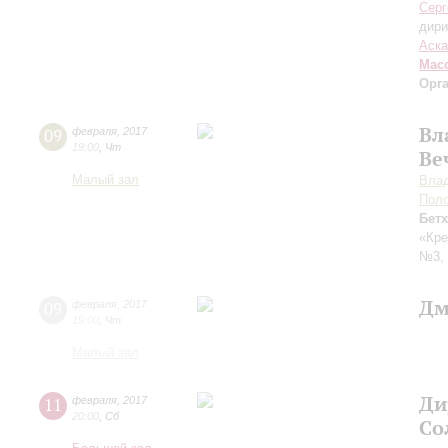
Серг
дири
Аска
Мас
Орг
Вл
09
февраля
,
2017
19:00
,
Чт
Ве
Малый зал
Вла
Пол
Бет
«Кре
№3, 
Дм
09
февраля
,
2017
19:00
,
Чт
Малый зал
Ди
11
февраля
,
2017
20:00
,
Сб
Со