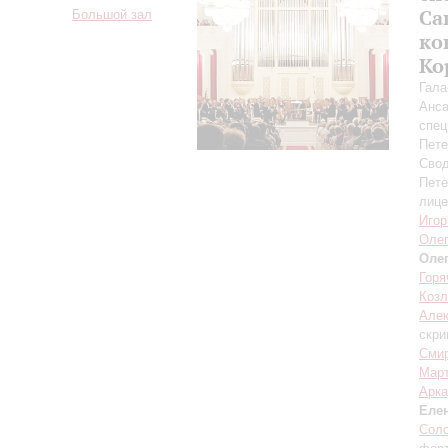
Са
Большой зал
ко
Ко
Гала
Анса
спец
Пете
Свод
Пете
лице
Игор
Олег
Оле
Горя
Козл
Алек
скри
Сми
Мар
Арка
Еле
Сол