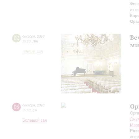
Финал
из о
Кор
Орг
Ве
02
декабря
,
2016
19:00
,
Пт
ми
Малый зал
Ор
03
декабря
,
2016
20:00
,
Сб
Орга
Джул
Большой зал
Март
Рос
опер