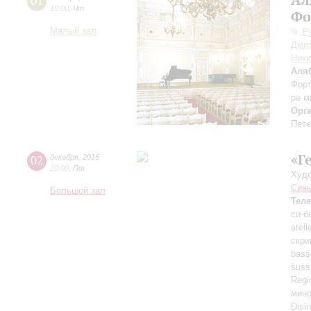
01
19:00
,
Чт
Фо
Малый зал
Р
Дмит
Ники
Аля
Форт
ре м
Орг
Пете
«Г
02
декабря
,
2016
20:00
,
Пт
Худо
Синь
Большой зал
Тел
си-б
stel
скри
bass
suss
Regi
мино
Disi