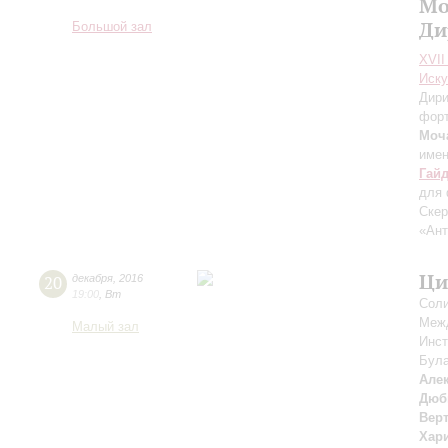
Мо
Ди
Большой зал
XVII
Иску
Дири
форт
Моч
имен
Гай
для 
Скер
«Ант
Ци
20
декабря
,
2016
19:00
,
Вт
Соли
Межд
Малый зал
Инст
Бул
Але
Дюб
Вер
Хар