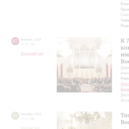
Еле
Про
Сюит
Чай
Рим
К 
07
декабря
,
2016
20:00
,
Ср
ко
им
Большой зал
Во
Дири
воен
Рей
Макс
Бет
Джул
Испа
Та
07
декабря
,
2016
19:00
,
Ср
Во
Малый зал