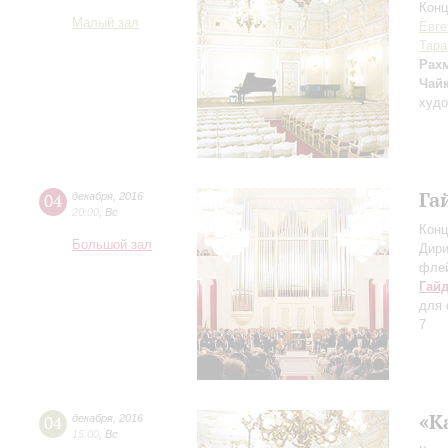
Конц
Малый зал
Евге
Тара
Рах
Чай
худо
Га
04
декабря
,
2016
20:00
,
Вс
Конц
Большой зал
Дири
фле
Гай
для 
7
«К
04
декабря
,
2016
15:00
,
Вс