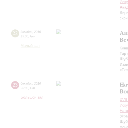
Иску
Ака
Дири
скри
Ан
22
декабря
,
2016
19:00
,
Чт
Ве
Малый зал
Конц
Тар
Шуб
Иза
«По
На
23
декабря
,
2016
20:00
,
Пт
Во
Большой зал
XVII
Иску
Ната
(Фра
Шуб
мон