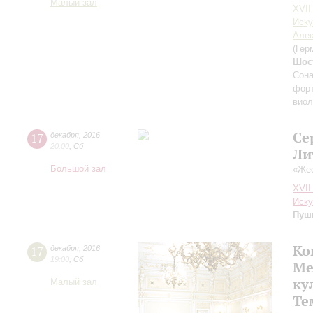
Малый зал
XVII
Иску
Алек
(Гер
Шос
Сона
форт
виол
Се
17
декабря
,
2016
20:00
,
Сб
Ли
Большой зал
«Же
XVII
Иску
Пуш
Ко
17
декабря
,
2016
19:00
,
Сб
Ме
ку
Малый зал
Те