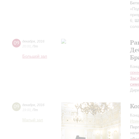
Бет
«По
приз
6;
Ш
соло
Ра
09
декабря
,
2016
20:00
,
Пт
Де
Бр
Большой зал
Конц
орке
Зас
сим
Дири
Ко
09
декабря
,
2016
19:00
,
Пт
Конц
Малый зал
Ири
Пер
напи
«Фа