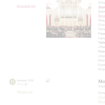
Конц
Большой зал
Ака
Дири
Вяче
Межд
Елен
Пете
Гли
чаро
Чай
«Пик
Рим
опер
Мизг
Бере
Игор
Мо
11
декабря
,
2016
15:00
,
Вс
Улыб
Малый зал
Конц
От X
Илья