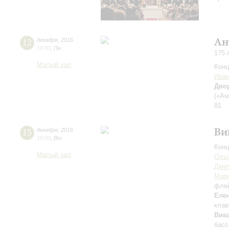
Ан
12
декабря
,
2016
19:00
,
Пн
175 
Малый зал
Конц
Иван
Дво
(«Ам
81
Ви
13
декабря
,
2016
19:00
,
Вт
Конц
Малый зал
Оль
Дмит
Мари
фле
Елен
клав
Вив
басс