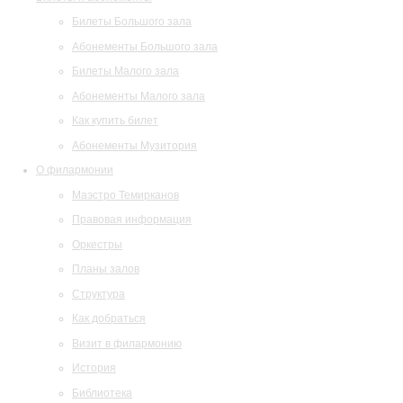
Билеты Большого зала
Абонементы Большого зала
Билеты Малого зала
Абонементы Малого зала
Как купить билет
Абонементы Музитория
О филармонии
Маэстро Темирканов
Правовая информация
Оркестры
Планы залов
Структура
Как добраться
Визит в филармонию
История
Библиотека