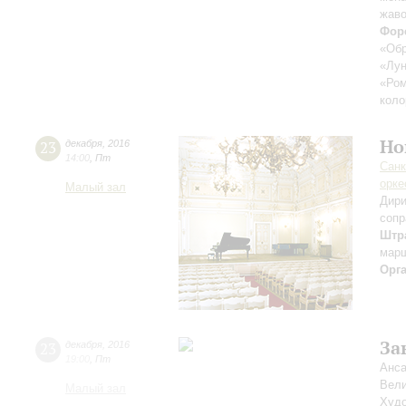
жаво
Фор
«Обр
«Лун
«Ром
коло
Но
23
декабря
,
2016
14:00
,
Пт
Санк
орке
Малый зал
Дири
сопр
Штра
мар
Орг
За
23
декабря
,
2016
19:00
,
Пт
Анса
Вели
Малый зал
Худо