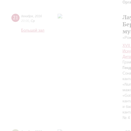
Орг
Ла
21
декабря
,
2016
20:00
,
Ср
Бе
му
Большой зал
«Рож
XVII
Иску
Дит
Грэм
Ген
Сона
кант
«Nun
мажо
«Got
кант
и ба
кант
№ 4 