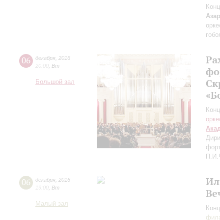
Конц
Аза
орке
гобо
Ра
06
декабря
,
2016
20:00
,
Вт
фо
Ск
Большой зал
«Б
Конц
орке
Ака
Дири
форт
П.И.
Ил
06
декабря
,
2016
19:00
,
Вт
Ве
Малый зал
Конц
фила