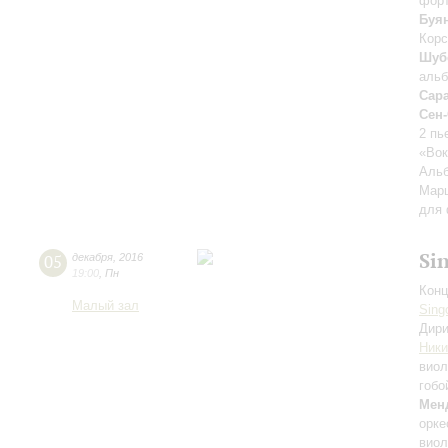
фор
Буя
Корс
Шуб
аль
Сара
Сен
2 пь
«Вок
Аль
Марш
для 
Si
05
декабря
,
2016
19:00
,
Пн
Конц
Малый зал
Sing
Дири
Ники
вио
гобо
Мен
орке
виол