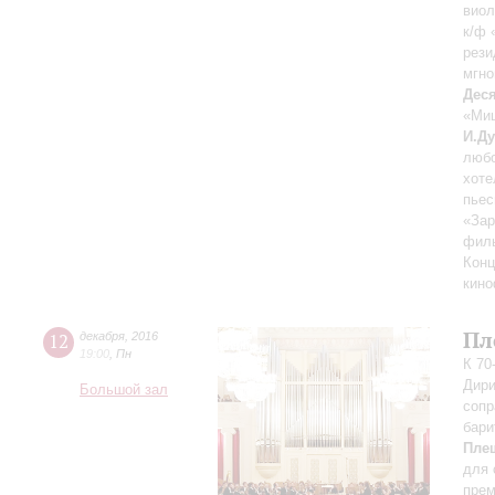
виол
к/ф 
рези
мгно
Дес
«Миш
И.Д
любо
хоте
пьес
«Зар
филь
Конц
кин
Пл
12
декабря
,
2016
19:00
,
Пн
К 70
Дири
Большой зал
сопр
бари
Пле
для 
прем