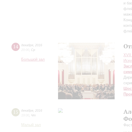
и ба
флей
мажо
Конц
конт
флей
От
14
декабря
,
2016
20:00
,
Ср
XVII
Большой зал
Иску
Зас
сим
Дири
скри
Шос
Про
Ал
15
декабря
,
2016
19:00
,
Чт
Фо
Малый зал
Фес