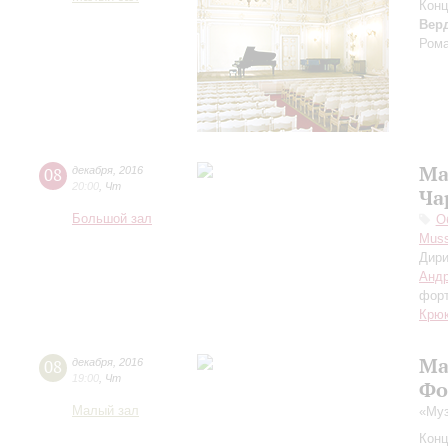
Конц
Вер
Ром
Ма
08
декабря
,
2016
20:00
,
Чт
Ча
Большой зал
О
Muss
Дири
Андр
фор
Крюк
Ма
08
декабря
,
2016
19:00
,
Чт
Фо
Малый зал
«Муз
Конц