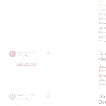
XVII
Иску
Але
Межд
Pian
Шоп
диез
Мет
мин
2 си
Ел
16
декабря
,
2016
20:00
,
Пт
Фо
Большой зал
XVII
Иску
Шуб
Два 
Боль
Шо
16
декабря
,
2016
19:00
,
Пт
Ве