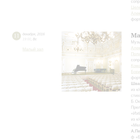
сопр
Целе
Алек
фор
Ма
11
декабря
,
2016
19:00
,
Вс
Музы
Алек
Малый зал
Поли
сопр
Кома
Бори
фор
Шва
из к
стих
Б.Ок
Прел
«Изб
из к
«Мел
А.П
ф «Б