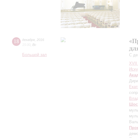
«П
18
декабря
,
2016
15:00
,
Вс
дл
Большой зал
С де
XVII
Иску
Ака
Дири
Екат
сопр
Вла
Шос
мул
муль
Валь
Про
демо