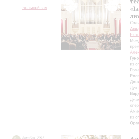
те
«L
Большой зал
лю
Соли
Ака
Екат
Межд
прем
Алек
Гуно
из о
Роме
Рос
Дон
Дуэт
Вер
Джил
опер
Амин
из о
Орг
Ал
декабря
,
2016