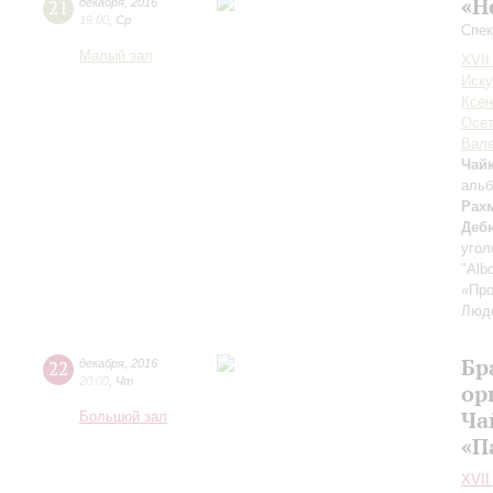
«Н
21
декабря
,
2016
19:00
,
Ср
Спек
Малый зал
XVII
Иску
Ксен
Осет
Вале
Чай
альб
Рах
Деб
угол
"Alb
«Пр
Люд
Бр
22
декабря
,
2016
20:00
,
Чт
ор
Ча
Большой зал
«П
XVII