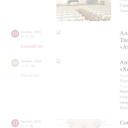
Стр
Арии
Ал
10
декабря
,
2016
20:00
,
Сб
Тв
«А
Большой зал
Ан
10
декабря
,
2016
19:00
,
Сб
«Х
Малый зал
Анса
Худо
Андр
Фре
Избр
сме
Аго
Со
11
декабря
,
2016
20:00
,
Вс