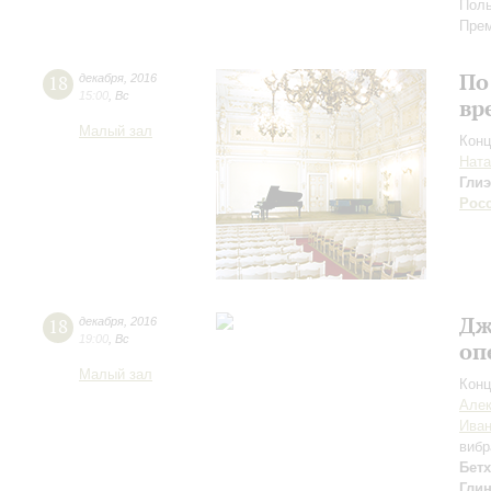
Поль
Прем
По
18
декабря
,
2016
15:00
,
Вс
вр
Малый зал
Конц
Ната
Гли
Рос
Дж
18
декабря
,
2016
19:00
,
Вс
оп
Малый зал
Конц
Але
Иван
виб
Бет
Гли