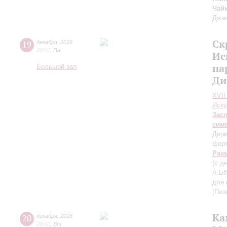
Чай
Джаз
Ск
19
декабря
,
2016
20:00
,
Пн
Ис
па
Большой зал
Ди
XVII
Иску
Зас
сим
Дири
фор
Рах
(с д
А.Бё
для 
(Поэ
Ка
20
декабря
,
2016
20:00
,
Вт