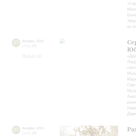
«Сор
Мал
Бол
Увер
из о
Се
03
декабря
,
2016
14:00
,
Сб
Юб
Малый зал
«Дор
Лаур
свет
Музы
Мар
Сер
Музы
Анас
режи
Каме
Дири
Ра
03
декабря
,
2016
19:00
,
Сб