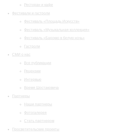
Ресторан и кафе
Фестивали и гастроли
Фестиваль «Площадь Искусств»
Фестиваль «Музыкальная коллекция»
Фестиваль «Барокко в белую ночь»
Гастроли
СМИ о нас
Все публикации
Рецензии
Интервью
Время Шостаковича
Партнеры
Наши партнеры
Фотогалерея
Стать партнером
Просветительские проекты