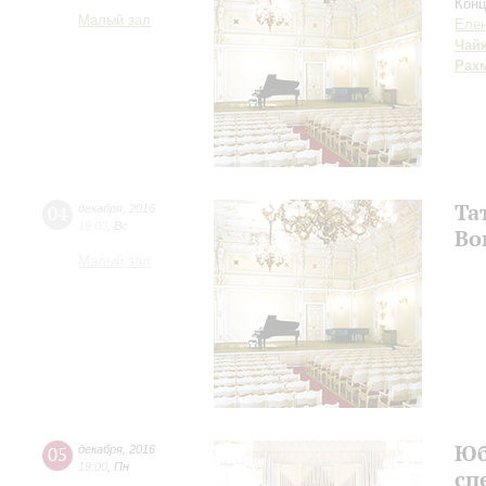
Конц
Малый зал
Елен
Чай
Рах
Та
04
декабря
,
2016
19:00
,
Вс
Во
Малый зал
Юб
05
декабря
,
2016
19:00
,
Пн
сп