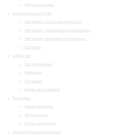
Ресторан и кафе
Фестивали и гастроли
Фестиваль «Площадь Искусств»
Фестиваль «Музыкальная коллекция»
Фестиваль «Барокко в белую ночь»
Гастроли
СМИ о нас
Все публикации
Рецензии
Интервью
Время Шостаковича
Партнеры
Наши партнеры
Фотогалерея
Стать партнером
Просветительские проекты