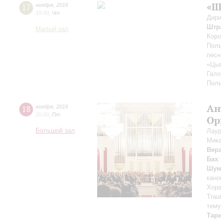
«Ш
17
ноября
,
2016
19:00
,
Чт
Дири
Штр
Малый зал
Коро
Поль
песн
«Цыг
Гало
Поль
Ан
18
ноября
,
2016
20:00
,
Пт
Ор
Большой зал
Лаур
Мика
Вер
Бах
Шум
кано
Хора
Traur
тему
Тар