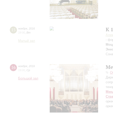
К 
15
ноября
,
2016
19:00
,
Вт
Алек
- фо
Малый зал
Моц
Эне
Сона
Ме
16
ноября
,
2016
19:00
,
Ср
О
Дири
Большой зал
сопр
тено
Мен
Стр
орке
орке