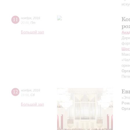
иску
Ко
11
ноября
,
2016
20:00
,
Пт
ро
Большой зал
Ака
Дири
фор
Шос
Макс
«Чел
орке
Орг
Пете
Ев
12
ноября
,
2016
19:00
,
Сб
«Это
Ром
Большой зал
Орг