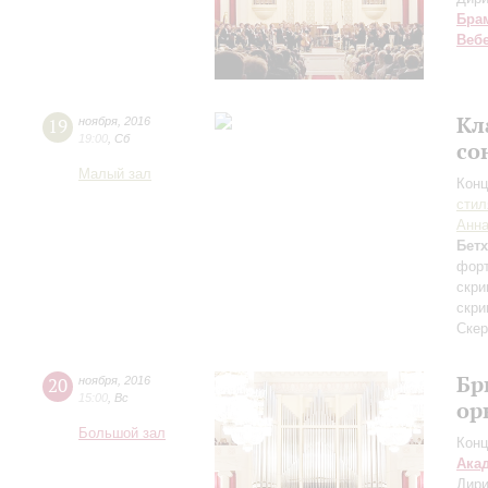
Бра
Веб
Кл
19
ноября
,
2016
19:00
,
Сб
со
Малый зал
Конц
сти
Анна
Бет
форт
скри
скри
Скер
Бр
20
ноября
,
2016
15:00
,
Вс
ор
Большой зал
Конц
Ака
Дири