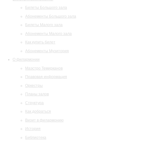
Билеты Большого зала
Абонементы Большого зала
Билеты Малого зала
Абонементы Малого зала
Как купить билет
Абонементы Музитория
О филармонии
Маэстро Темирканов
Правовая информация
Оркестры
Планы залов
Структура
Как добраться
Визит в филармонию
История
Библиотека