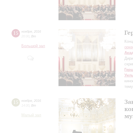
Ге
15
ноября
,
2016
20:00
,
Вт
Конц
Большой зал
орке
Ака
Дири
скри
Гер
Уил
кин
тему
За
15
ноября
,
2016
14:00
,
Вт
ко
му
Малый зал