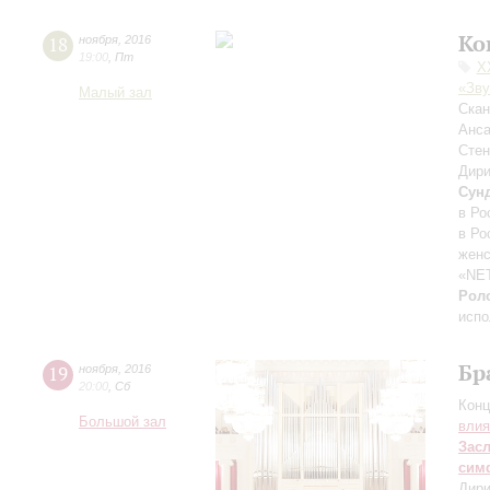
Ко
18
ноября
,
2016
19:00
,
Пт
X
«Зву
Малый зал
Скан
Анса
Сте
Дири
Сун
в Ро
в Ро
женс
«NET
Рол
испо
Бр
19
ноября
,
2016
20:00
,
Сб
Конц
Большой зал
влия
Зас
сим
Дири