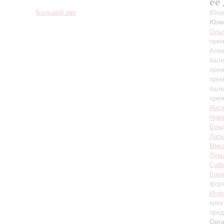
ее
Большой зал
Юлия
Юли
Ольг
прем
Алек
бале
прем
прем
бале
прем
Иос
Нови
Бон
Лат
Мих
Лукь
Софь
Бори
фор
Игор
креа
про
Орг