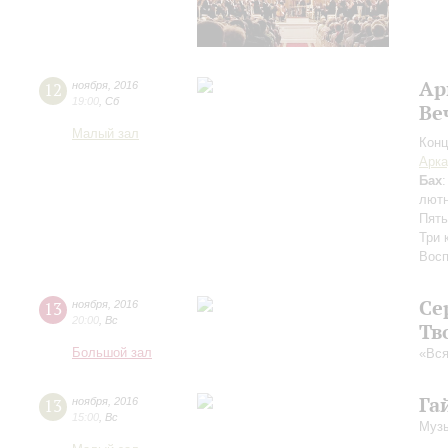
Ар
12
ноября
,
2016
19:00
,
Сб
Ве
Малый зал
Конц
Арка
Бах
лютн
Пять
Три 
Восп
Се
13
ноября
,
2016
20:00
,
Вс
Тв
Большой зал
«Вся
Га
13
ноября
,
2016
15:00
,
Вс
Музы