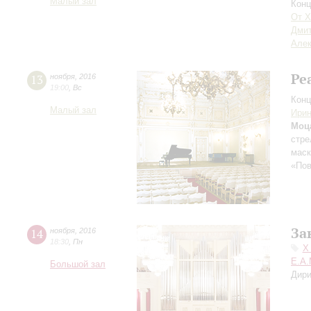
Малый зал
Конц
От X
Дми
Алек
Ре
13
ноября
,
2016
19:00
,
Вс
Конц
Малый зал
Ири
Моц
стре
мас
«Пов
За
14
ноября
,
2016
18:30
,
Пн
X
Е.А.
Большой зал
Дири