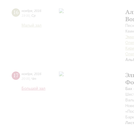
Ал
16
ноября
,
2016
19:00
,
Ср
Во
Малый зал
Песн
Квин
Эми
Олег
Кири
Оле
Аль
Эл
17
ноября
,
2016
20:00
,
Чт
Фо
Большой зал
Бах 
Шест
Валь
Нове
«Пос
Бар
Лис