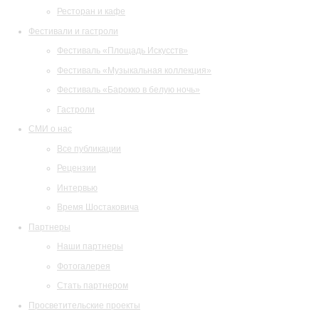
Ресторан и кафе
Фестивали и гастроли
Фестиваль «Площадь Искусств»
Фестиваль «Музыкальная коллекция»
Фестиваль «Барокко в белую ночь»
Гастроли
СМИ о нас
Все публикации
Рецензии
Интервью
Время Шостаковича
Партнеры
Наши партнеры
Фотогалерея
Стать партнером
Просветительские проекты