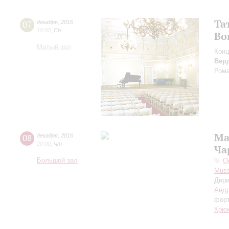
Та
07
декабря
,
2016
19:00
,
Ср
Во
Малый зал
Конц
Вер
Ром
Ма
08
декабря
,
2016
20:00
,
Чт
Ча
Большой зал
О
Muss
Дири
Андр
фор
Крюк