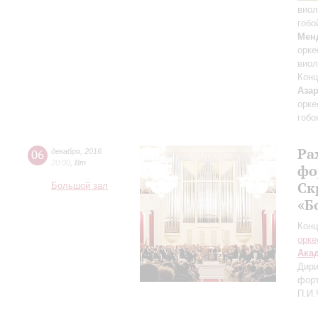
вио
гобо
Мен
орке
виол
Конц
Аза
орке
гобо
Ра
06
декабря
,
2016
20:00
,
Вт
фо
Ск
Большой зал
«Б
Конц
орке
Ака
Дири
форт
П.И.