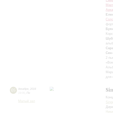
Сми
Мар
Арка
Еле
Сол
фор
Буя
Корс
Шуб
аль
Сара
Сен
2 пь
«Вок
Аль
Марш
для 
Si
05
декабря
,
2016
19:00
,
Пн
Конц
Малый зал
Sing
Дири
Ники