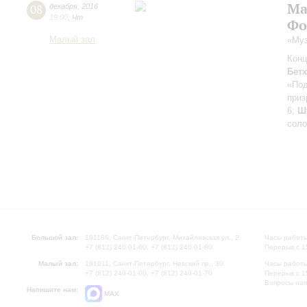
Ма
08
декабря
,
2016
19:00
,
Чт
Фо
Малый зал
«Муз
Конц
Бет
«По
приз
6;
Ш
соло
Большой зал:
191186, Санкт-Петербург, Михайловская ул., 2
Часы работы
+7 (812) 240-01-00, +7 (812) 240-01-80
Перерыв с 1
Малый зал:
191011, Санкт-Петербург, Невский пр., 30
Часы работы
+7 (812) 240-01-00, +7 (812) 240-01-70
Перерыв с 1
Вопросы на
Напишите нам:
MAX