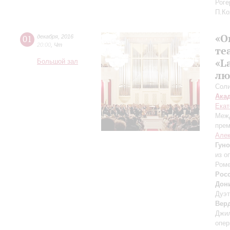
Роге
П.Ко
«О
01
декабря
,
2016
20:00
,
Чт
те
«L
Большой зал
лю
Соли
Ака
Екат
Межд
прем
Алек
Гуно
из о
Роме
Рос
Дон
Дуэт
Вер
Джил
опер