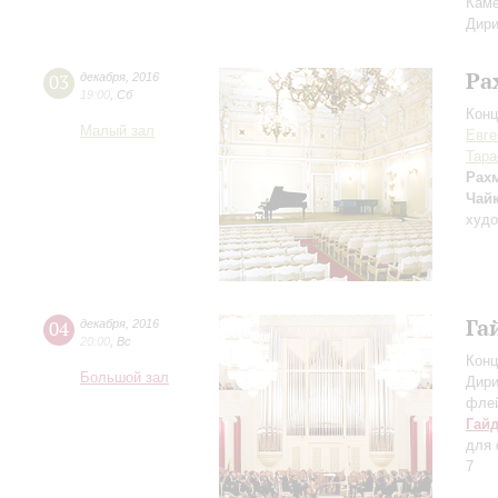
Каме
Дири
Ра
03
декабря
,
2016
19:00
,
Сб
Конц
Малый зал
Евге
Тара
Рах
Чай
худо
Га
04
декабря
,
2016
20:00
,
Вс
Конц
Большой зал
Дири
фле
Гай
для 
7