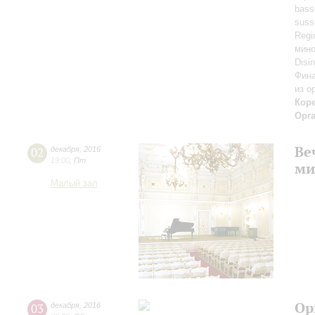
bass
suss
Regi
мино
Disi
Финал
из о
Кор
Орг
Ве
02
декабря
,
2016
19:00
,
Пт
ми
Малый зал
Ор
03
декабря
,
2016