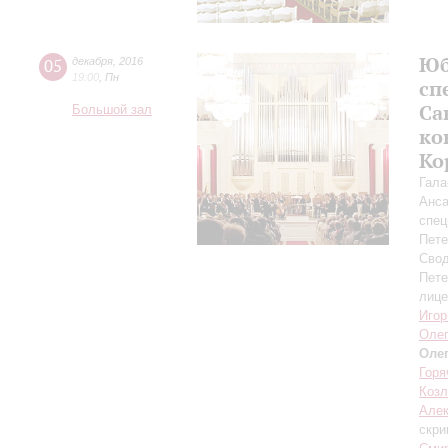
Юб
05
декабря
,
2016
19:00
,
Пн
сп
Са
Большой зал
ко
Ко
Гала
Анса
спец
Пете
Свод
Пете
лице
Игор
Олег
Оле
Горя
Козл
Алек
скри