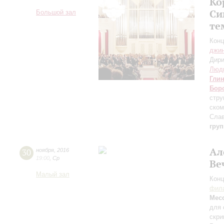
Ко
Си
Большой зал
те
Конц
джи
Дири
Люд
Гли
Бор
стру
ском
Сла
груп
Ал
30
ноября
,
2016
19:00
,
Ср
Ве
Малый зал
Конц
фила
Мес
для 
скри