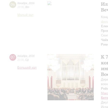
Ил
06
декабря
,
2016
19:00
,
Вт
Ве
Малый зал
Конц
фила
Еле
Про
Сюит
Чай
Рим
К 
07
декабря
,
2016
20:00
,
Ср
ко
им
Большой зал
Во
Дири
воен
Рей
Макс
Бет
Джул
Испа