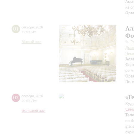
Амин
из о
Орг
Ал
01
декабря
,
2016
19:00
,
Чт
Фо
Малый зал
Р
Дмит
Ники
Аля
Форт
ре м
Орг
Пете
«Г
02
декабря
,
2016
20:00
,
Пт
Худо
Синь
Большой зал
Тел
си-б
stel
скри