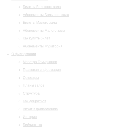
Билеты Большого зала
Абонементы Большого зала
Билеты Малого зала
Абонементы Малого зала
Как купить билет
Абонементы Музитория
О филармонии
Маэстро Темирканов
Правовая информация
Оркестры
Планы залов
Структура
Как добраться
Визит в филармонию
История
Библиотека