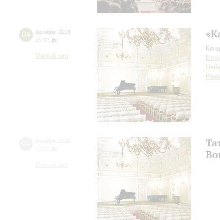
«К
04
декабря
,
2016
15:00
,
Вс
Конц
Малый зал
Елен
Чай
Рах
Та
04
декабря
,
2016
19:00
,
Вс
Во
Малый зал