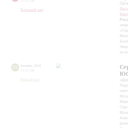
20:00
,
Сб
Орга
Джул
Большой зал
Март
Рос
опер
«Сор
Мал
Бол
Увер
из о
Се
03
декабря
,
2016
14:00
,
Сб
Юб
Малый зал
«Дор
Лаур
свет
Музы
Мар
Сер
Музы
Анас
режи