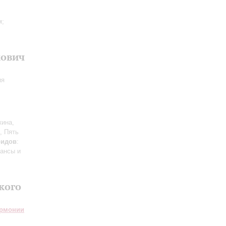
м;
кович
ия
кина,
, Пять
ридов
:
мансы и
кого
армонии