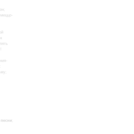
он;
 меццо-
ой
 к
пять
!
ния-
:
ьму;
 песни
;