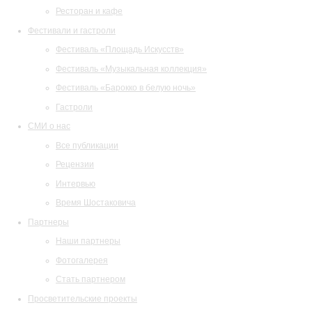
Ресторан и кафе
Фестивали и гастроли
Фестиваль «Площадь Искусств»
Фестиваль «Музыкальная коллекция»
Фестиваль «Барокко в белую ночь»
Гастроли
СМИ о нас
Все публикации
Рецензии
Интервью
Время Шостаковича
Партнеры
Наши партнеры
Фотогалерея
Стать партнером
Просветительские проекты