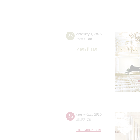
25
сентября
,
2015
19:00
,
Пт
Малый зал
26
сентября
,
2015
20:00
,
Сб
Большой зал