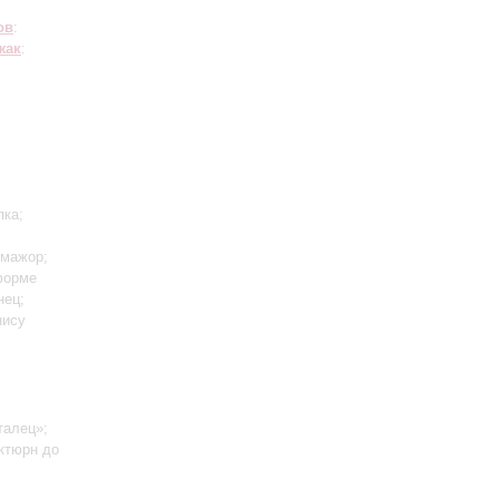
ов
:
жак
:
пка;
 мажор;
форме
нец;
нису
талец»;
ктюрн до