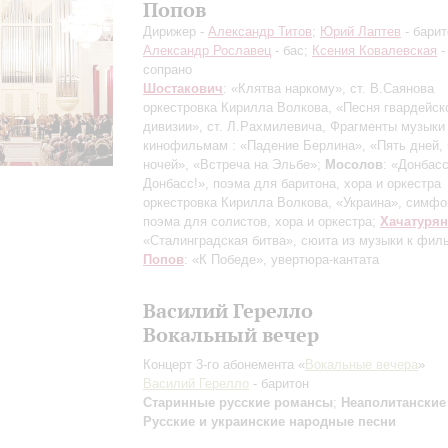
Попов
Дирижер -
Александр Титов
;
Юрий Лаптев
- барит
Александр Рославец
- бас;
Ксения Ковалевская
-
сопрано
Шостакович
: «Клятва наркому», ст. В.Саянова
оркестровка Кирилла Волкова
, «Песня гвардейск
дивизии», ст. Л.Рахмилевича, Фрагменты музыки
кинофильмам : «Падение Берлина», «Пять дней, 
ночей», «Встреча на Эльбе»;
Мосолов
: «Донбасс
Донбасс!», поэма для баритона, хора и оркестра
оркестровка Кирилла Волкова
, «Украина», симфо
поэма для солистов, хора и оркестра;
Хачатурян
«Сталинградская битва», сюита из музыки к фил
Попов
: «К Победе», увертюра-кантата
Василий Герелло
Вокальный вечер
Концерт 3-го абонемента «
Вокальные вечера
»
Василий Герелло
- баритон
Старинные русские романсы
;
Неаполитанские
Русские и украинские народные песни