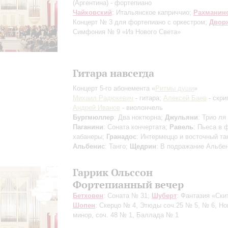
(Аргентина) - фортепиано
Чайковский
: Итальянское каприччио;
Рахманин
Концерт № 3 для фортепиано с оркестром;
Двор
Симфония № 9 «Из Нового Света»
Гитара навсегда
Концерт 5-го абонемента «
Ритмы души
»
Михаил Радюкевич
- гитара;
Алексей Баев
- скри
Андрей Иванов
- виолончель
Бургмюллер
: Два ноктюрна;
Джульяни
: Трио ля
Паганини
: Соната кончертата;
Равель
: Пьеса в 
хабанеры;
Гранадос
: Интермеццо и восточный та
Альбенис
: Танго;
Щедрин
: В подражание Альбе
Гаррик Ольссон
Фортепианный вечер
Бетховен
: Соната № 31;
Шуберт
: Фантазия «Ски
Шопен
: Скерцо № 4, Этюды соч.25 № 5, № 6, Но
минор, соч. 48 № 1, Баллада № 1