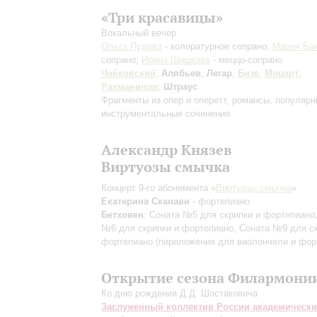
«Три красавицы»
Вокальный вечер
Ольга Пудова
- колоратурное сопрано;
Мария Ба
сопрано;
Ирина Шишкова
- меццо-сопрано
Чайковский
,
Алябьев
,
Легар
,
Бизе
,
Моцарт
,
Рахманинов
;
Штраус
Фрагменты из опер и оперетт, романсы, популяр
инструментальные сочинения
Александр Князев
Виртуозы смычка
Концерт 9-го абонемента «
Виртуозы смычка
»
Екатерина Сканави
- фортепиано
Бетховен
: Соната №5 для скрипки и фортепиано
№6 для скрипки и фортепиано, Соната №9 для ск
фортепиано (переложения для виолончели и фор
Открытие сезона Филармони
Ко дню рождения Д.Д. Шостаковича
Заслуженный коллектив России академическ