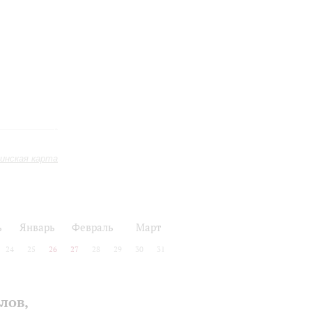
инская карта
ь
Январь
Февраль
Март
24
25
26
27
28
29
30
31
лов,