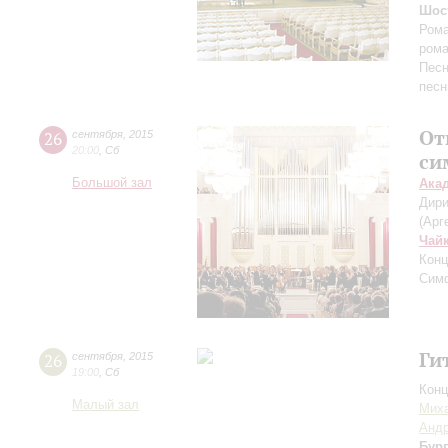
Шос
Рома
рома
Песн
песн
От
26
сентября
,
2015
20:00
,
Сб
си
Большой зал
Ака
Дири
(Арг
Чай
Конц
Симф
Ги
26
сентября
,
2015
19:00
,
Сб
Конц
Малый зал
Мих
Андр
Бур