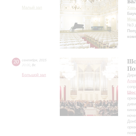
ва
Малый зал
Хавь
Бау
Моц
№3 д
Поп
ком
Шо
20
сентября
,
2015
20:00
,
Вс
По
Большой зал
Дири
Алек
сопр
Шос
орке
диви
кино
ноче
Донб
орке
поэм