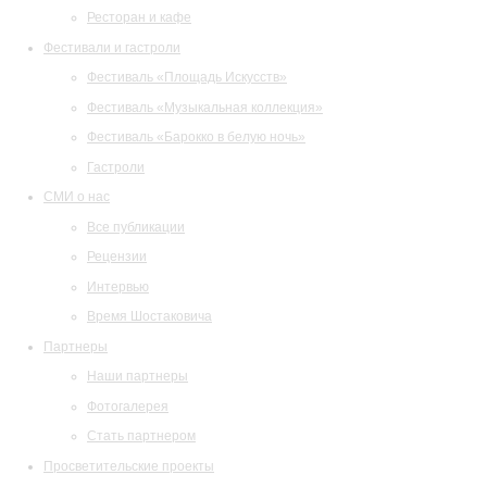
Ресторан и кафе
Фестивали и гастроли
Фестиваль «Площадь Искусств»
Фестиваль «Музыкальная коллекция»
Фестиваль «Барокко в белую ночь»
Гастроли
СМИ о нас
Все публикации
Рецензии
Интервью
Время Шостаковича
Партнеры
Наши партнеры
Фотогалерея
Стать партнером
Просветительские проекты