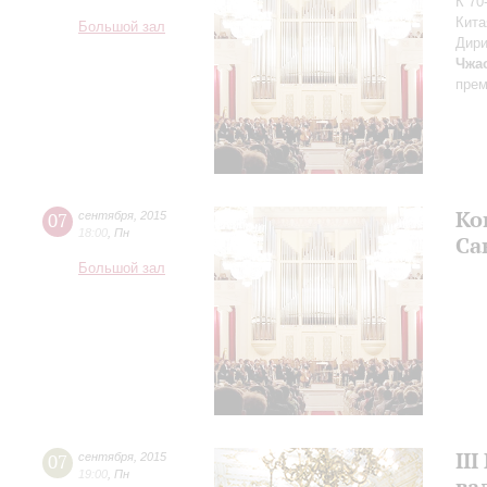
К 70
Кита
Большой зал
Дири
Чжа
прем
Ко
07
сентября
,
2015
18:00
,
Пн
Са
Большой зал
II
07
сентября
,
2015
19:00
,
Пн
ва