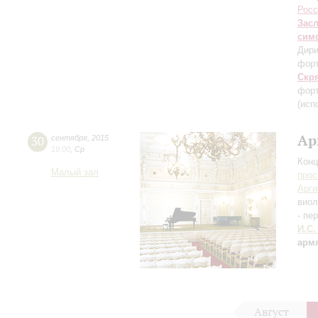
Росс
Зас
сим
Дири
фор
Скр
форт
(исп
Ар
30
сентября
,
2015
19:00
,
Ср
Конц
Малый зал
прос
Арг
вио
- пе
И.С.
арм
Август