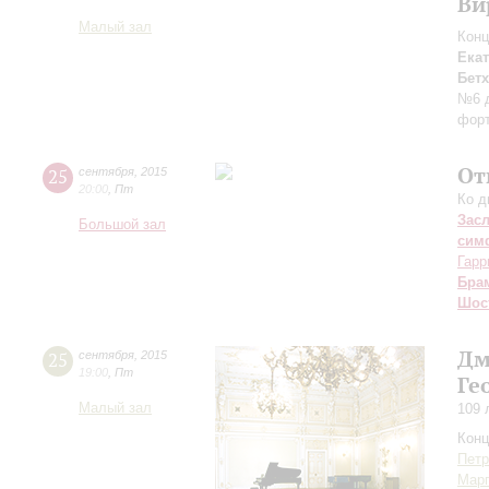
Ви
Малый зал
Конц
Ека
Бет
№6 д
форт
От
25
сентября
,
2015
20:00
,
Пт
Ко д
Зас
Большой зал
сим
Гарр
Бра
Шос
Дм
25
сентября
,
2015
19:00
,
Пт
Ге
Малый зал
109 
Конц
Петр
Марг