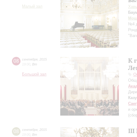
Малый зал
Хавь
Бау
Моц
№4 д
Ронд
"Ваг
К 
08
сентября
,
2015
19:00
,
Вт
Ле
Большой зал
О
Обще
Ака
Дири
Каз
Саег
и ор
(сбо
II
08
сентября
,
2015
19:00
,
Вт