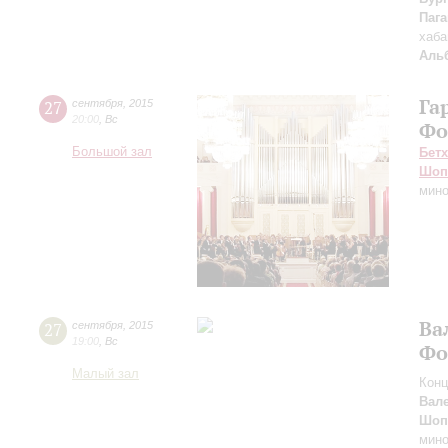
Паг
хаб
Аль
Га
27
сентября
,
2015
20:00
,
Вс
Фо
Большой зал
Бет
Шоп
мино
Ва
27
сентября
,
2015
19:00
,
Вс
Фо
Малый зал
Конц
Вал
Шоп
мино