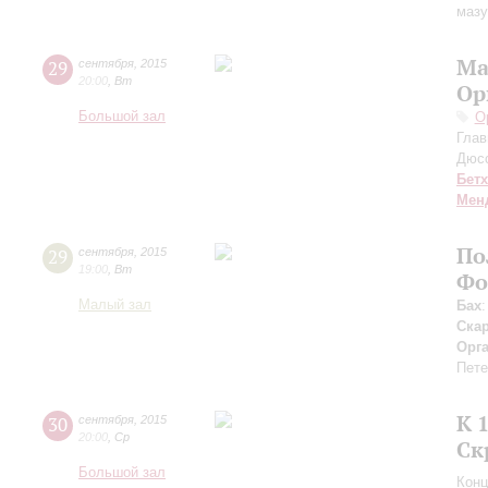
мазу
Ма
29
сентября
,
2015
20:00
,
Вт
Ор
Большой зал
О
Глав
Дюс
Бет
Мен
По
29
сентября
,
2015
19:00
,
Вт
Фо
Малый зал
Бах
Ска
Орг
Пете
К 
30
сентября
,
2015
20:00
,
Ср
Ск
Большой зал
Конц