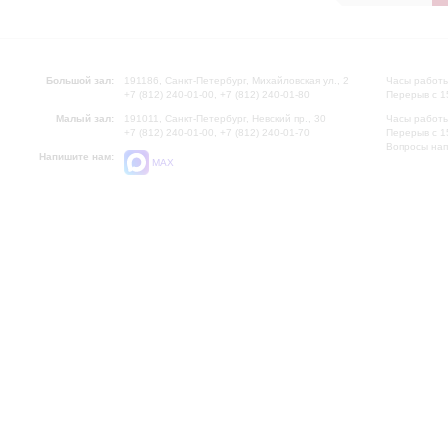
Большой зал:
191186, Санкт-Петербург, Михайловская ул., 2
Часы работы
+7 (812) 240-01-00, +7 (812) 240-01-80
Перерыв с 1
Малый зал:
191011, Санкт-Петербург, Невский пр., 30
Часы работы
+7 (812) 240-01-00, +7 (812) 240-01-70
Перерыв с 1
Вопросы на
Напишите нам:
MAX