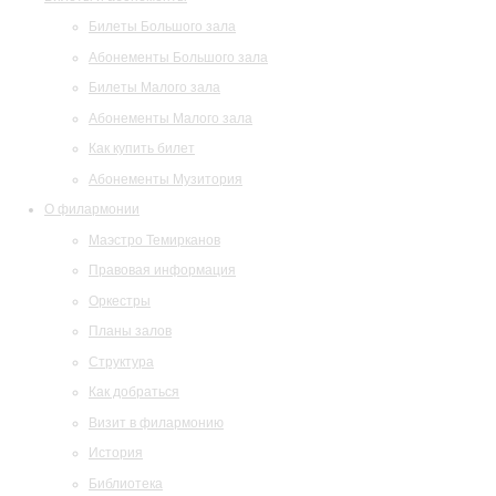
Билеты Большого зала
Абонементы Большого зала
Билеты Малого зала
Абонементы Малого зала
Как купить билет
Абонементы Музитория
О филармонии
Маэстро Темирканов
Правовая информация
Оркестры
Планы залов
Структура
Как добраться
Визит в филармонию
История
Библиотека