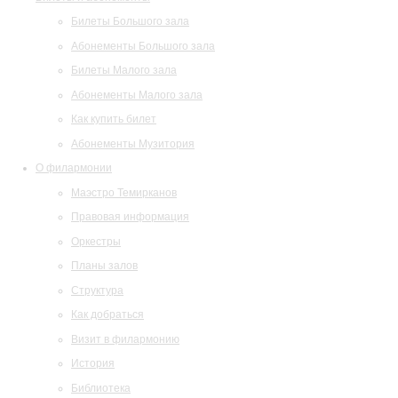
Билеты Большого зала
Абонементы Большого зала
Билеты Малого зала
Абонементы Малого зала
Как купить билет
Абонементы Музитория
О филармонии
Маэстро Темирканов
Правовая информация
Оркестры
Планы залов
Структура
Как добраться
Визит в филармонию
История
Библиотека