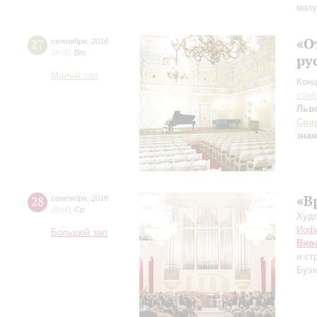
мазу
«О
27
сентября
,
2016
19:00
,
Вт
ру
Малый зал
Конц
сти
Льв
Сви
зна
«В
28
сентября
,
2016
20:00
,
Ср
Худо
Иоф
Большой зал
Вив
и ст
Буэн