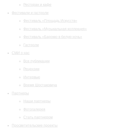
Ресторан и кафе
Фестивали и гастроли
Фестиваль «Площадь Искусств»
Фестиваль «Музыкальная коллекция»
Фестиваль «Барокко в белую ночь»
Гастроли
СМИ о нас
Все публикации
Рецензии
Интервью
Время Шостаковича
Партнеры
Наши партнеры
Фотогалерея
Стать партнером
Просветительские проекты