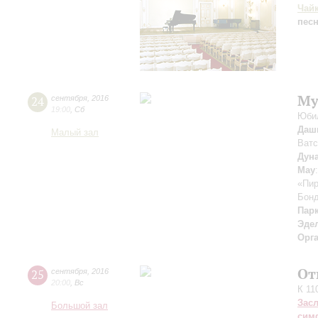
Чай
пес
Му
24
сентября
,
2016
19:00
,
Сб
Юбил
Даш
Малый зал
Ватс
Дун
May
«Пир
Бон
Пар
Эде
Орг
От
25
сентября
,
2016
20:00
,
Вс
К 11
Зас
Большой зал
сим