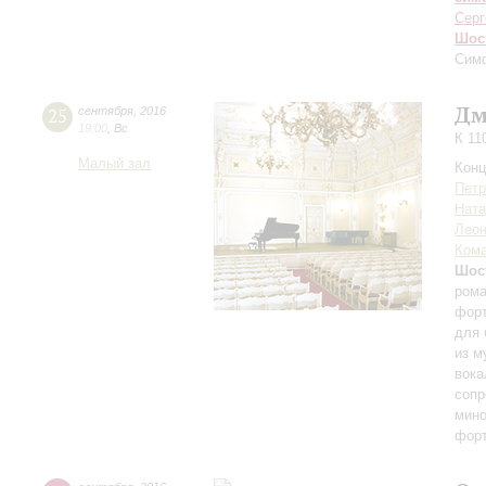
Серг
Шос
Сим
Дм
25
сентября
,
2016
19:00
,
Вс
К 11
Малый зал
Конц
Петр
Ната
Леон
Кома
Шос
рома
форт
для 
из м
вока
сопр
мино
форт