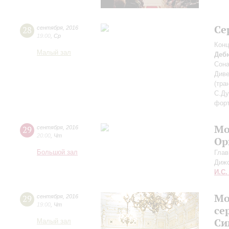
Се
28
сентября
,
2016
19:00
,
Ср
Конц
Малый зал
Деб
Сона
Диве
(тра
С.Ду
фор
Мо
29
сентября
,
2016
20:00
,
Чт
Ор
Большой зал
Глав
Диж
И.С.
Мо
29
сентября
,
2016
19:00
,
Чт
се
Си
Малый зал