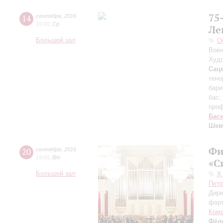
75
14
сентября
,
2016
19:00
,
Ср
Ле
Большой зал
О
Воен
Худо
Сац
тено
бари
бас;
про
Бас
Шев
Фи
20
сентября
,
2016
19:00
,
Вт
«С
Большой зал
Х
Петр
Дири
фор
Ком
Фёд