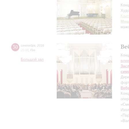
Конц
Худо
Кант
Моц
маж
Ве
30
сентября
,
2016
20:00
,
Пт
Конц
Большой зал
влия
Зас
сим
Дири
фор
Веб
Конц
опер
«Сме
Изол
«Пар
«Вал