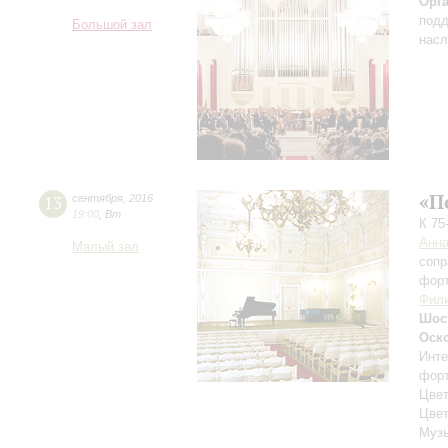
Орг
подд
Большой зал
насл
«П
13
сентября
,
2016
19:00
,
Вт
К 75
Анна
Малый зал
сопр
фор
Фил
Шос
Оск
Инте
фор
Цве
Цвет
Музы