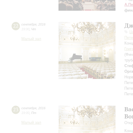
А.П
фин
Дж
22
сентября
,
2016
19:00
,
Чт
Ц
Пете
Малый зал
Конц
Григ
(Фин
труб
Сте
Орг
Норв
Пете
Пете
Пете
Ва
23
сентября
,
2016
19:00
,
Пт
Во
Малый зал
Откр
Конц