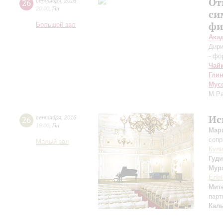
От
26
сентября
,
2016
20:00
,
Пн
си
фи
Большой зал
Ака
Дири
- фо
Чай
Гли
Мус
М.Р
Ис
26
сентября
,
2016
19:00
,
Пн
Мар
сопр
Малый зал
Кули
Гуд
Мур
Елен
Мит
парт
Кал