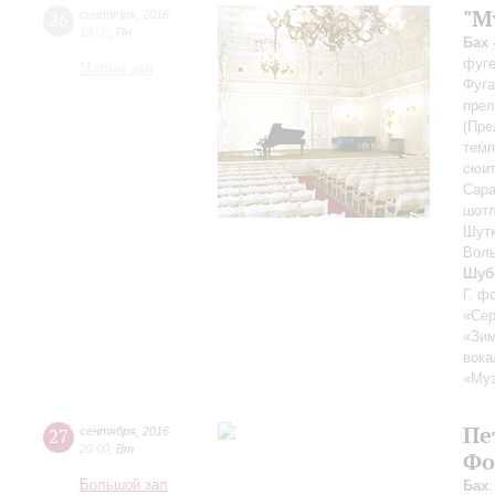
"M
26
сентября
,
2016
19:00
,
Пн
Бах 
фуге
Малый зал
Фуга
прел
(Пре
темп
сюит
Сара
шотл
Шутк
Волы
Шубе
Г. ф
«Сер
«Зим
вока
«Муз
Пе
27
сентября
,
2016
20:00
,
Вт
Фо
Большой зал
Бах