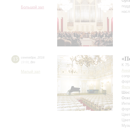
Орг
подд
Большой зал
насл
«П
13
сентября
,
2016
19:00
,
Вт
К 75
Анна
Малый зал
сопр
фор
Фил
Шос
Оск
Инте
фор
Цве
Цвет
Музы