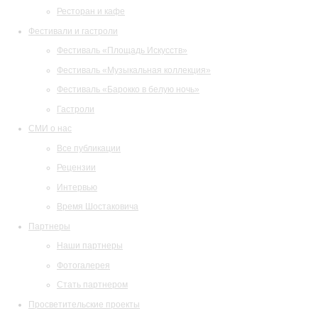
Ресторан и кафе
Фестивали и гастроли
Фестиваль «Площадь Искусств»
Фестиваль «Музыкальная коллекция»
Фестиваль «Барокко в белую ночь»
Гастроли
СМИ о нас
Все публикации
Рецензии
Интервью
Время Шостаковича
Партнеры
Наши партнеры
Фотогалерея
Стать партнером
Просветительские проекты