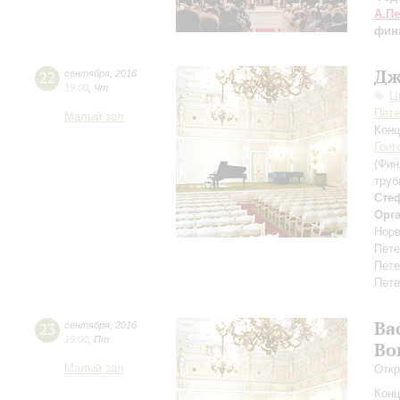
А.П
фин
Дж
22
сентября
,
2016
19:00
,
Чт
Ц
Пете
Малый зал
Конц
Григ
(Фин
труб
Сте
Орг
Норв
Пете
Пете
Пете
Ва
23
сентября
,
2016
19:00
,
Пт
Во
Малый зал
Откр
Конц