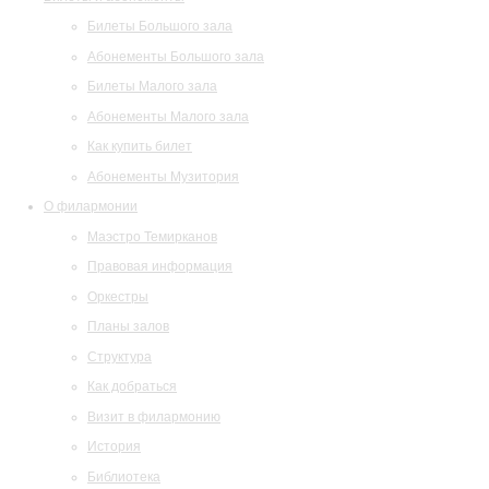
Билеты Большого зала
Абонементы Большого зала
Билеты Малого зала
Абонементы Малого зала
Как купить билет
Абонементы Музитория
О филармонии
Маэстро Темирканов
Правовая информация
Оркестры
Планы залов
Структура
Как добраться
Визит в филармонию
История
Библиотека