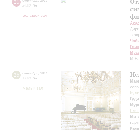
От
26
сентября
,
2016
20:00
,
Пн
си
фи
Большой зал
Ака
Дири
- фо
Чай
Гли
Мус
М.Р
Ис
26
сентября
,
2016
19:00
,
Пн
Мар
сопр
Малый зал
Кули
Гуд
Мур
Елен
Мит
парт
Кал