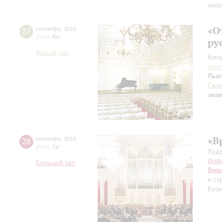
мазу
«О
27
сентября
,
2016
19:00
,
Вт
ру
Малый зал
Конц
сти
Льв
Сви
зна
«В
28
сентября
,
2016
20:00
,
Ср
Худо
Иоф
Большой зал
Вив
и ст
Буэн