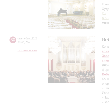
Конц
Худо
Кант
Моц
маж
Ве
30
сентября
,
2016
20:00
,
Пт
Конц
Большой зал
влия
Зас
сим
Дири
фор
Веб
Конц
опер
«Сме
Изол
«Пар
«Вал