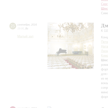
Серг
Шос
Сим
Дм
25
сентября
,
2016
19:00
,
Вс
К 11
Малый зал
Конц
Петр
Ната
Леон
Кома
Шос
рома
форт
для 
из м
вока
сопр
мино
форт