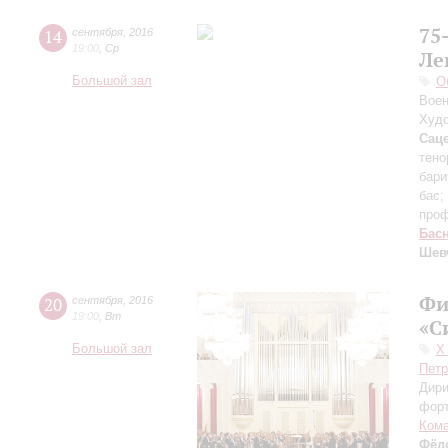
75
14
сентября
,
2016
19:00
,
Ср
Ле
Большой зал
О
Воен
Худо
Сац
тено
бари
бас;
про
Бас
Шев
Фи
20
сентября
,
2016
19:00
,
Вт
«С
Большой зал
Х
Петр
Дири
фор
Ком
Фёд