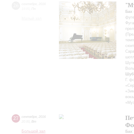
"M
26
сентября
,
2016
19:00
,
Пн
Бах 
фуге
Малый зал
Фуга
прел
(Пре
темп
сюит
Сара
шотл
Шутк
Волы
Шубе
Г. ф
«Сер
«Зим
вока
«Муз
Пе
27
сентября
,
2016
20:00
,
Вт
Фо
Большой зал
Бах