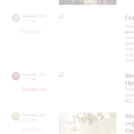
Се
28
сентября
,
2016
19:00
,
Ср
Конц
Малый зал
Деб
Сона
Диве
(тра
С.Ду
фор
Мо
29
сентября
,
2016
20:00
,
Чт
Ор
Большой зал
Глав
Диж
И.С.
Мо
29
сентября
,
2016
19:00
,
Чт
се
Си
Малый зал