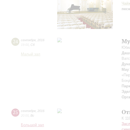
Чай
пес
Му
24
сентября
,
2016
19:00
,
Сб
Юбил
Даш
Малый зал
Ватс
Дун
May
«Пир
Бон
Пар
Эде
Орг
От
25
сентября
,
2016
20:00
,
Вс
К 11
Зас
Большой зал
сим