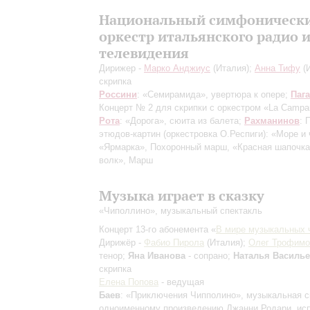
Национальный симфоническ
оркестр итальянского радио 
телевидения
Дирижер -
Марко Анджиус
(Италия);
Анна Тифу
(И
скрипка
Россини
: «Семирамида», увертюра к опере;
Паг
Концерт № 2 для скрипки с оркестром «La Campan
Рота
: «Дорога», сюита из балета;
Рахманинов
: 
этюдов-картин (оркестровка О.Респиги): «Море и 
«Ярмарка», Похоронный марш, «Красная шапочка
волк», Марш
Музыка играет в сказку
«Чиполлино», музыкальный спектакль
Концерт 13-го абонемента «
В мире музыкальных 
Дирижёр -
Фабио Пирола
(Италия);
Олег Трофимо
тенор;
Яна Иванова
- сопрано;
Наталья Василь
скрипка
Елена Попова
- ведущая
Баев
: «Приключения Чипполино», музыкальная с
одноименному произведению Джанни Родари, исп