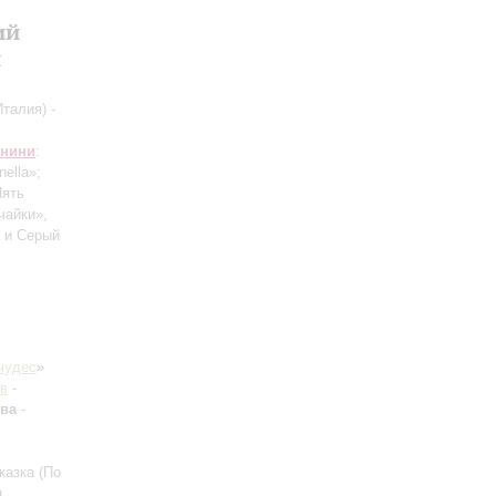
ий
и
талия) -
анини
:
ella»;
Пять
чайки»,
 и Серый
чудес
»
в
-
ева
-
казка (По
.