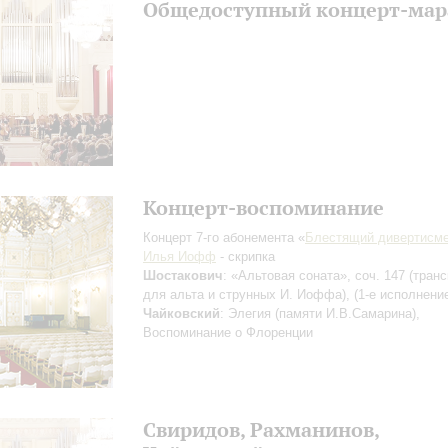
Общедоступный концерт-ма
Концерт-воспоминание
Концерт 7-го абонемента «
Блестящий дивертисм
Илья Иофф
- скрипка
Шостакович
: «Альтовая соната», соч. 147 (тран
для альта и струнных И. Иоффа), (1-е исполнение
Чайковский
: Элегия (памяти И.В.Самарина),
Воспоминание о Флоренции
Свиридов, Рахманинов,