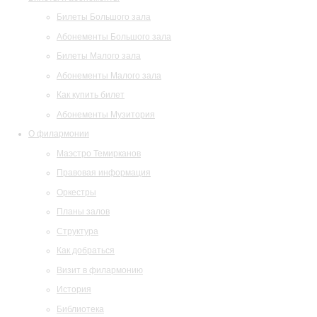
Билеты Большого зала
Абонементы Большого зала
Билеты Малого зала
Абонементы Малого зала
Как купить билет
Абонементы Музитория
О филармонии
Маэстро Темирканов
Правовая информация
Оркестры
Планы залов
Структура
Как добраться
Визит в филармонию
История
Библиотека