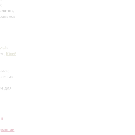
;
ылатов,
тфильмов
бль!
»
ет;
Юрий
ник»;
азия из
ие для
 в
армонии