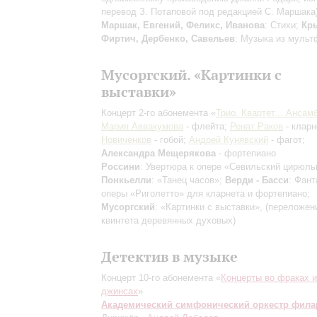
перевод З. Потаповой под редакцией С. Маршака)
Маршак, Евгений, Феликс, Иванова
: Стихи;
Кр
Фиртич, Дербенко, Савельев
: Музыка из муль
Мусоргский. «Картинки с
выставки»
Концерт 2-го абонемента «
Трио. Квартет... Ансам
Мария Аввакумова
- флейта;
Ренат Раков
- кларн
Новиченков
- гобой;
Андрей Кунявский
- фагот;
Александра Мещерякова
- фортепиано
Россини
: Увертюра к опере «Севильский цирюль
Понкьелли
: «Танец часов»;
Верди - Басси
: Фант
оперы «Риголетто» для кларнета и фортепиано;
Мусоргский
: «Картинки с выставки», (переложен
квинтета деревянных духовых)
Детектив в музыке
Концерт 10-го абонемента «
Концерты во фраках и
джинсах
»
Академический симфонический оркестр фил