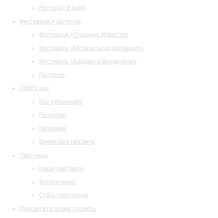
Ресторан и кафе
Фестивали и гастроли
Фестиваль «Площадь Искусств»
Фестиваль «Музыкальная коллекция»
Фестиваль «Барокко в белую ночь»
Гастроли
СМИ о нас
Все публикации
Рецензии
Интервью
Время Шостаковича
Партнеры
Наши партнеры
Фотогалерея
Стать партнером
Просветительские проекты