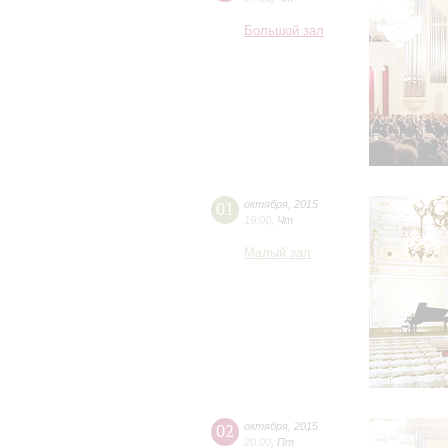
Большой зал
01
октября
,
2015
19:00
,
Чт
Малый зал
02
октября
,
2015
20:00
,
Пт