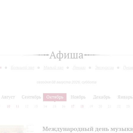
Афиша
я
Большой зал
Малый зал
Лекции
Экскурсии
Пушк
сегодня 08 августа 2026, суббота
Август
Сентябрь
Октябрь
Ноябрь
Декабрь
Январь
9
10
11
12
13
14
15
16
17
18
19
20
21
22
23
Международный день музык