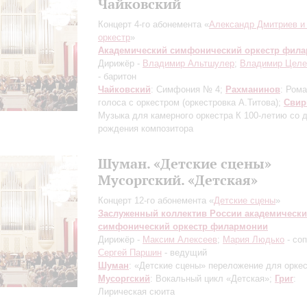
Чайковский
Концерт 4-го абонемента «
Александр Дмитриев и 
оркестр
»
Академический симфонический оркестр фил
Дирижёр -
Владимир Альтшулер
;
Владимир Целе
- баритон
Чайковский
: Симфония № 4;
Рахманинов
: Ром
голоса с оркестром (оркестровка А.Титова);
Свир
Музыка для камерного оркестра
К 100-летию со 
рождения композитора
Шуман. «Детские сцены»
Мусоргский. «Детская»
Концерт 12-го абонемента «
Детские сцены
»
Заслуженный коллектив России академическ
симфонический оркестр филармонии
Дирижёр -
Максим Алексеев
;
Мария Людько
- со
Сергей Паршин
- ведущий
Шуман
: «Детские сцены»
переложение для орке
Мусоргский
: Вокальный цикл «Детская»;
Григ
:
Лирическая сюита