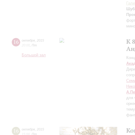
Гали
Шуб
Про
фор
мин
К 
16
октября
,
2015
20:00
,
Пт
Ан
Большой зал
Конц
Ака
Дири
сопр
Сем
Нико
А.П
для 
орке
тему
фант
Ко
16
октября
,
2015
15:00
,
Пт