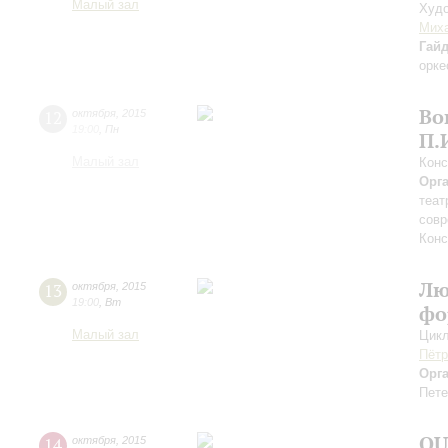
Малый зал
Худо
Миха
Гай
орке
Во
12
октября
,
2015
19:00
,
Пн
П.
Малый зал
Конс
Орг
теат
совр
Конс
Лю
13
октября
,
2015
19:00
,
Вт
фо
Малый зал
Цикл
Пётр
Орг
Пете
QU
14
октября
,
2015