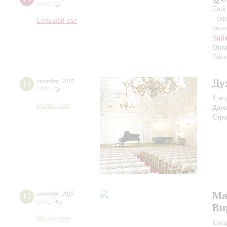
20:00
,
Ср
Серг
- ск
Большой зал
вио
Чай
Орг
Смо
Ду
14
октября
,
2015
19:00
,
Ср
Конц
Малый зал
Дам
Стр
Ма
15
октября
,
2015
19:00
,
Чт
Ви
Малый зал
Конц