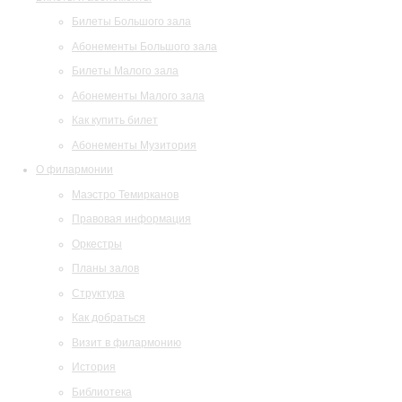
Билеты Большого зала
Абонементы Большого зала
Билеты Малого зала
Абонементы Малого зала
Как купить билет
Абонементы Музитория
О филармонии
Маэстро Темирканов
Правовая информация
Оркестры
Планы залов
Структура
Как добраться
Визит в филармонию
История
Библиотека