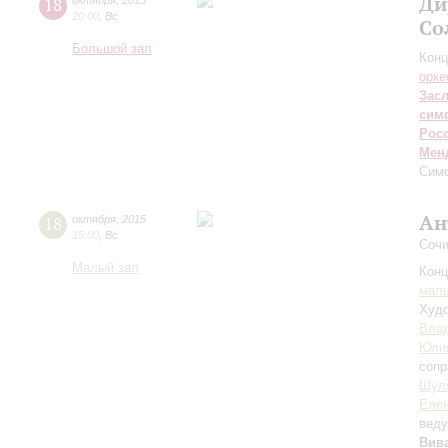
Ди
18
октября
,
2015
20:00
,
Вс
Со
Большой зал
Конц
орке
Зас
сим
Рос
Мен
Сим
Ан
18
октября
,
2015
15:00
,
Вс
Сочи
Малый зал
Конц
маль
Худо
Вла
Юли
сопр
Шул
Елен
вед
Вив