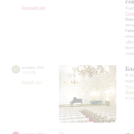
со
Большой зал
Худо
Голи
Бер
мюзи
Гай
кин
«Дет
Волг
«Цир
Бл
17
октября
,
2015
14:00
,
Сб
В по
подо
Малый зал
Иль
Вив
и ст