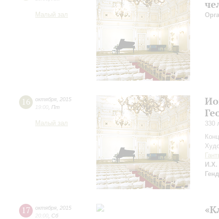
че
Малый зал
Орг
Ио
16
октября
,
2015
19:00
,
Пт
Ге
Малый зал
330 
Конц
Худо
Гант
И.Х.
Ген
«К
17
октября
,
2015
20:00
,
Сб