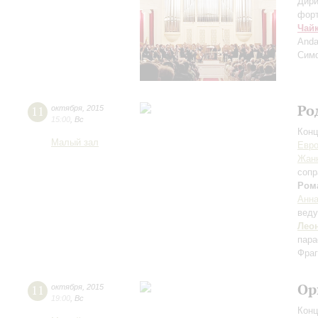
Дири
фор
Чай
Anda
Сим
Ро
11
октября
,
2015
15:00
,
Вс
Конц
Малый зал
Евр
Жан
сопр
Ром
Анна
вед
Лео
пара
Фраг
Ор
11
октября
,
2015
19:00
,
Вс
Конц