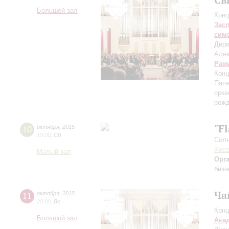
Большой зал
Конц
Зас
сим
Дири
Алек
Рах
Конц
Пате
орке
рожд
"F
10
октября
,
2015
19:00
,
Сб
Солн
Хосе
Малый зал
Орг
бизн
Ча
11
октября
,
2015
20:00
,
Вс
Конц
Большой зал
Ака