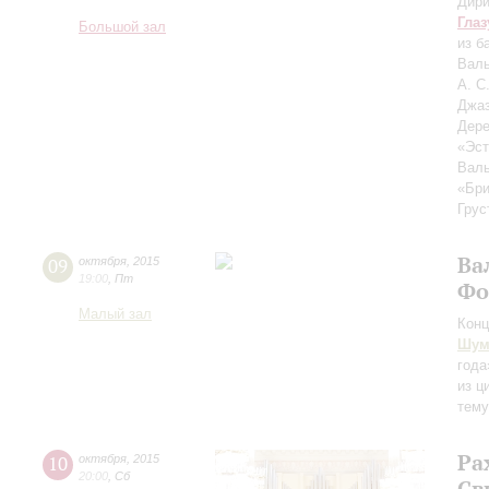
Дири
Глаз
Большой зал
из б
Валь
А. С
Джа
Дере
«Эст
Валь
«Бри
Грус
Ва
09
октября
,
2015
19:00
,
Пт
Фо
Малый зал
Конц
Шум
года
из ц
тему
Ра
10
октября
,
2015
20:00
,
Сб
Св