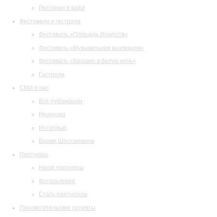
Ресторан и кафе
Фестивали и гастроли
Фестиваль «Площадь Искусств»
Фестиваль «Музыкальная коллекция»
Фестиваль «Барокко в белую ночь»
Гастроли
СМИ о нас
Все публикации
Рецензии
Интервью
Время Шостаковича
Партнеры
Наши партнеры
Фотогалерея
Стать партнером
Просветительские проекты