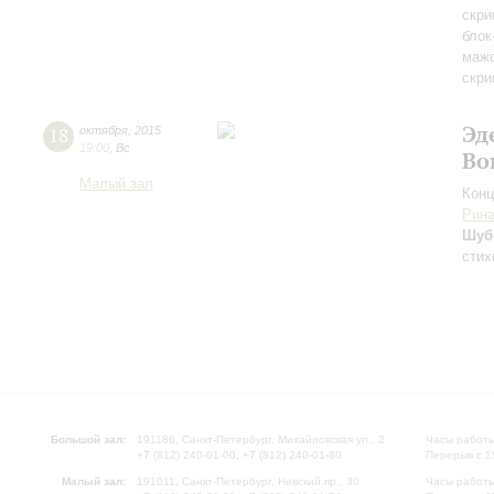
скри
блок
мажо
скри
Эд
18
октября
,
2015
19:00
,
Вс
Во
Малый зал
Конц
Рина
Шуб
стих
Большой зал:
191186, Санкт-Петербург, Михайловская ул., 2
Часы работы
+7 (812) 240-01-00, +7 (812) 240-01-80
Перерыв с 1
Малый зал:
191011, Санкт-Петербург, Невский пр., 30
Часы работы