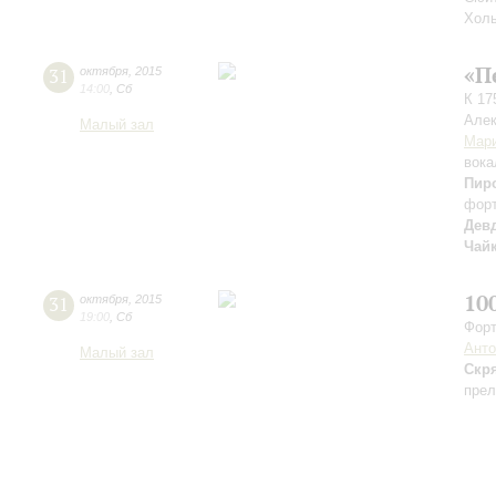
Холь
«П
31
октября
,
2015
14:00
,
Сб
К 17
Алек
Малый зал
Мар
вока
Пир
фор
Дев
Чай
10
31
октября
,
2015
19:00
,
Сб
Форт
Ант
Малый зал
Скр
прел