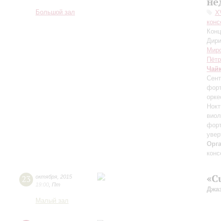
не
Большой зал
X
конс
Конц
Дири
Мир
Пётр
Чай
Сен
форт
орк
Нокт
виол
форт
увер
Орг
конс
«C
23
октября
,
2015
19:00
,
Пт
Джа
Малый зал