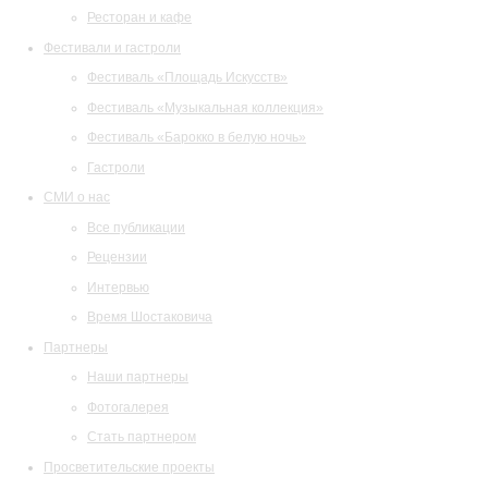
Ресторан и кафе
Фестивали и гастроли
Фестиваль «Площадь Искусств»
Фестиваль «Музыкальная коллекция»
Фестиваль «Барокко в белую ночь»
Гастроли
СМИ о нас
Все публикации
Рецензии
Интервью
Время Шостаковича
Партнеры
Наши партнеры
Фотогалерея
Стать партнером
Просветительские проекты