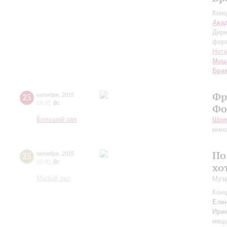
Конц
Ака
Дири
фор
Ната
Моц
Бра
Фр
25
октября
,
2015
19:00
,
Вс
Фо
Большой зал
Шоп
мино
По
25
октября
,
2015
15:00
,
Вс
хо
Малый зал
Музы
Конц
Еле
Ири
мецц