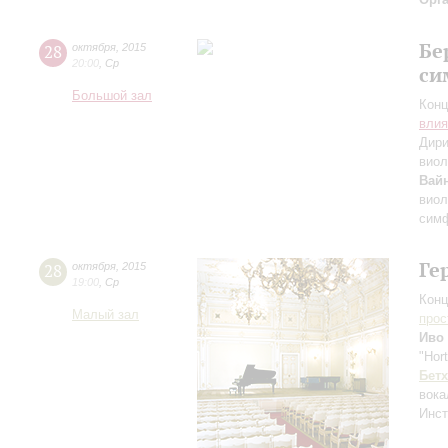
Бе
28
октября
,
2015
20:00
,
Ср
си
Большой зал
Конц
влия
Дири
виол
Вай
виол
симф
Ге
28
октября
,
2015
19:00
,
Ср
Конц
Малый зал
прос
Иво
"Hor
Бет
вока
Инст