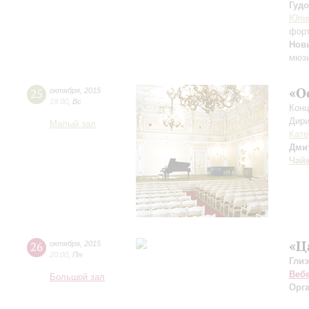
Гуд
Юли
фор
Нов
мюз
«О
25
октября
,
2015
19:00
,
Вс
Конц
Дири
Малый зал
Кате
Дми
Чай
«Ц
26
октября
,
2015
20:00
,
Пн
Гли
Веб
Большой зал
Орг