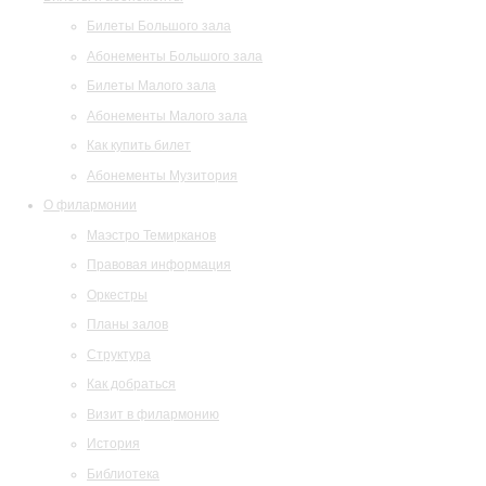
Билеты Большого зала
Абонементы Большого зала
Билеты Малого зала
Абонементы Малого зала
Как купить билет
Абонементы Музитория
О филармонии
Маэстро Темирканов
Правовая информация
Оркестры
Планы залов
Структура
Как добраться
Визит в филармонию
История
Библиотека