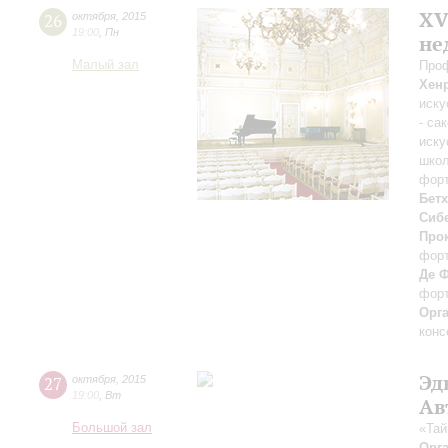
XV
26
октября
,
2015
19:00
,
Пн
не
Малый зал
Про
Хен
иску
- са
иску
школ
форт
Бет
Сиб
Про
фор
Де 
форт
Орг
конс
Эд
27
октября
,
2015
19:00
,
Вт
Ав
Большой зал
«Тай
Орг