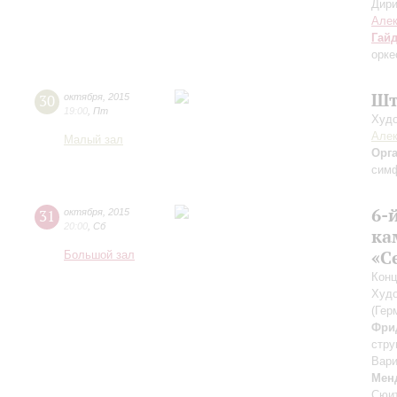
Дири
Але
Гай
орке
Шт
30
октября
,
2015
19:00
,
Пт
Худо
Алек
Малый зал
Орг
симф
6-
31
октября
,
2015
20:00
,
Сб
ка
«С
Большой зал
Конц
Худо
(Гер
Фри
стру
Вари
Мен
Сюит