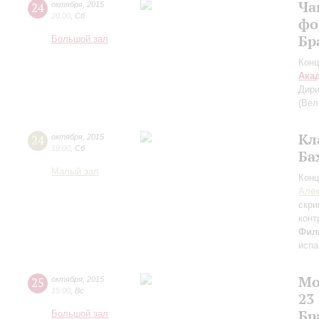
Ча
24
октября
,
2015
20:00
,
Сб
фо
Бр
Большой зал
Конц
Ака
Дири
(Вел
Кл
24
октября
,
2015
19:00
,
Сб
Ба
Малый зал
Конц
Але
скри
конт
Фил
испа
Мо
25
октября
,
2015
15:00
,
Вс
23
Бр
Большой зал