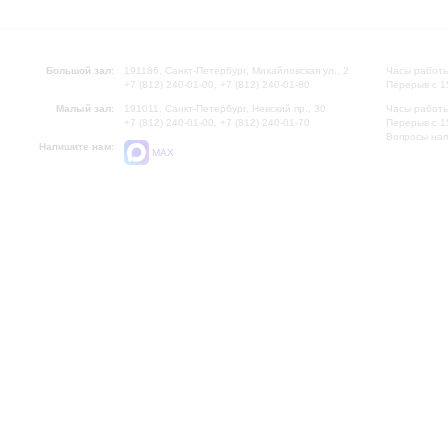
Большой зал:
191186, Санкт-Петербург, Михайловская ул., 2
Часы работы
+7 (812) 240-01-00, +7 (812) 240-01-80
Перерыв с 1
Малый зал:
191011, Санкт-Петербург, Невский пр., 30
Часы работы
+7 (812) 240-01-00, +7 (812) 240-01-70
Перерыв с 1
Вопросы на
Напишите нам:
MAX