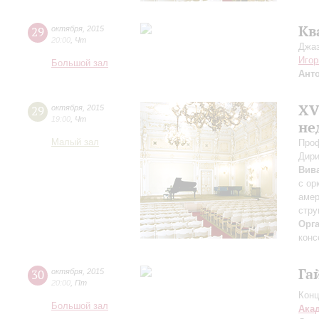
Кв
29
октября
,
2015
20:00
,
Чт
Джаз
Игор
Большой зал
Ант
XV
29
октября
,
2015
19:00
,
Чт
не
Малый зал
Про
Дири
Вив
с ор
амер
стру
Орг
конс
Га
30
октября
,
2015
20:00
,
Пт
Конц
Большой зал
Ака