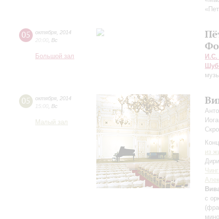
«Пет
Пё
05
октября
,
2014
20:00
,
Вс
Фо
Большой зал
И.С.
Шуб
музы
Ви
05
октября
,
2014
15:00
,
Вс
Анто
Иога
Малый зал
Скро
Конц
из ж
Дири
Чинг
Алек
Вив
с ор
(фра
мино