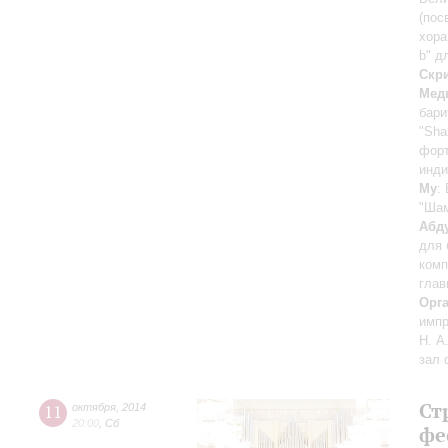
(пос
хора
b" д
Скр
Мед
бари
"Sha
фор
инди
Му
:
"Шам
Абд
для 
комп
глав
Орг
импр
Н. А
зал
Ст
11
октября
,
2014
20:00
,
Сб
фе