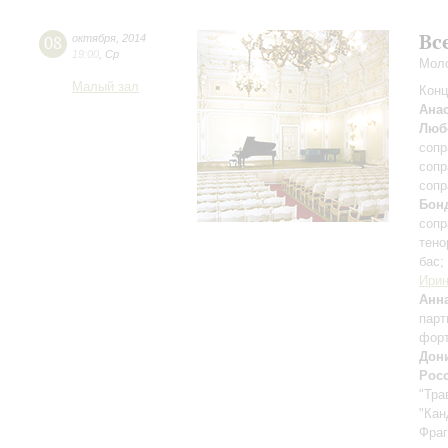
Вс
08
октября
,
2014
19:00
,
Ср
Моло
Малый зал
Конц
Ана
Люб
сопр
сопр
сопр
Бон
сопр
тено
баc;
Ири
Анн
парт
фор
Дон
Рос
"Тра
"Кан
Фраг