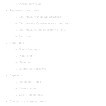
Ресторан и кафе
Фестивали и гастроли
Фестиваль «Площадь Искусств»
Фестиваль «Музыкальная коллекция»
Фестиваль «Барокко в белую ночь»
Гастроли
СМИ о нас
Все публикации
Рецензии
Интервью
Время Шостаковича
Партнеры
Наши партнеры
Фотогалерея
Стать партнером
Просветительские проекты