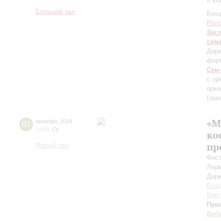
К ю
Большой зал
Конц
Росс
Зас
сим
Дири
фор
Сен
с ор
орке
(орк
«М
01
октября
,
2014
19:00
,
Ср
ко
пр
Малый зал
Фест
Лер
Дири
Вла
Викт
Пуш
Веб