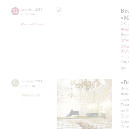
Вс
02
октября
,
2014
20:00
,
Чт
«М
Большой зал
Обще
Ака
Дири
Ште
Нур
Шуб
конц
Каме
для 
«В
02
октября
,
2014
19:00
,
Чт
Вече
Аму
Малый зал
вио
Гра
де 
Гер
Орг
Пете