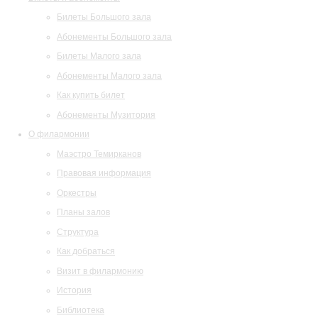
Билеты Большого зала
Абонементы Большого зала
Билеты Малого зала
Абонементы Малого зала
Как купить билет
Абонементы Музитория
О филармонии
Маэстро Темирканов
Правовая информация
Оркестры
Планы залов
Структура
Как добраться
Визит в филармонию
История
Библиотека