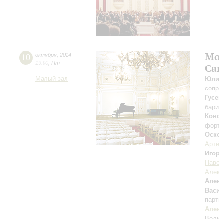
Мо
10
октября
,
2014
19:00
,
Пт
Са
Малый зал
Юли
сопр
Гусе
бари
Конс
фор
Оск
Арт
Иго
Паве
Але
Але
Вас
парт
Але
Вели