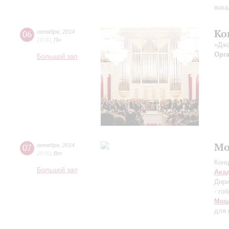
вока
Ко
06
октября
,
2014
19:00
,
Пн
«Джа
Орг
Большой зал
Мо
07
октября
,
2014
20:00
,
Вт
Конц
Большой зал
Ака
Дири
- го
Моц
для 