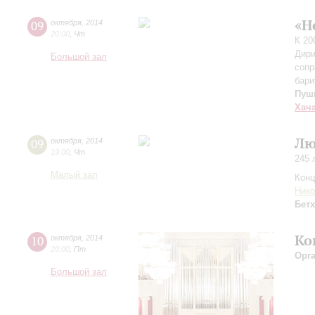
«Н
09
октября
,
2014
20:00
,
Чт
К 20
Дири
Большой зал
сопр
бари
Пуш
Хач
Лю
09
октября
,
2014
19:00
,
Чт
245 
Малый зал
Конц
Ник
Бет
Ко
10
октября
,
2014
20:00
,
Пт
Орг
Большой зал