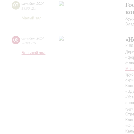
Го
07
октября
,
2014
19:00
,
Вт
ко
Малый зал
Худо
Вла
«Н
08
октября
,
2014
20:00
,
Ср
К 80
Дири
Большой зал
- фо
флюг
Макс
труб
скри
Кал
«Вдв
«Уст
слов
идут
Стр
Кал
«Оча
Кал