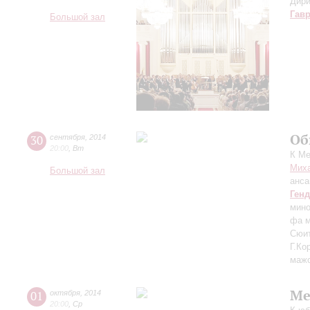
Дири
Гав
Большой зал
Об
30
сентября
,
2014
20:00
,
Вт
К М
Миха
Большой зал
анса
Ген
мино
фа 
Сюит
Г.Ко
маж
Ме
01
октября
,
2014
20:00
,
Ср