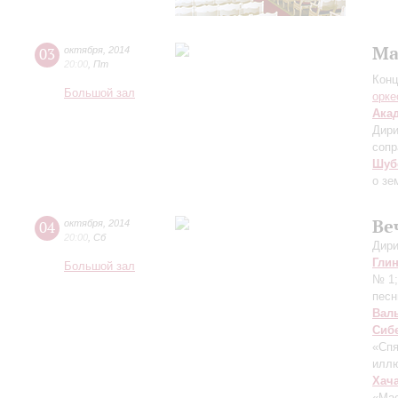
Ма
03
октября
,
2014
20:00
,
Пт
Конц
Большой зал
орке
Ака
Дири
сопр
Шуб
о зе
Ве
04
октября
,
2014
20:00
,
Сб
Дири
Гли
Большой зал
№ 1
песн
Вал
Сиб
«Спя
иллю
Хач
«Ма