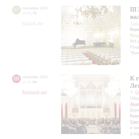
II
07
сентября
,
2015
19:00
,
Пн
ва
Малый зал
Хавь
Бау
Моц
№4 д
Ронд
"Ваг
К 
08
сентября
,
2015
19:00
,
Вт
Ле
Большой зал
О
Обще
Ака
Дири
Каз
Саег
и ор
(сбо