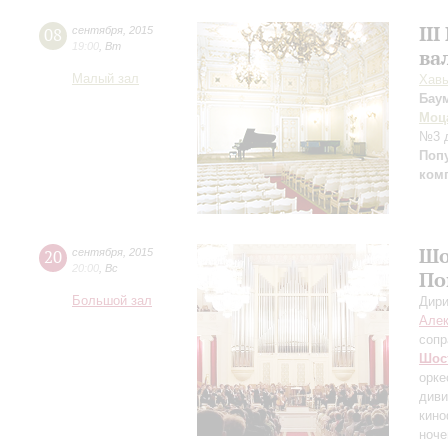
II
08
сентября
,
2015
19:00
,
Вт
ва
Малый зал
Хавь
Бау
Моц
№3 д
Поп
ком
Шо
20
сентября
,
2015
20:00
,
Вс
По
Большой зал
Дири
Алек
сопр
Шос
орке
диви
кино
ноче