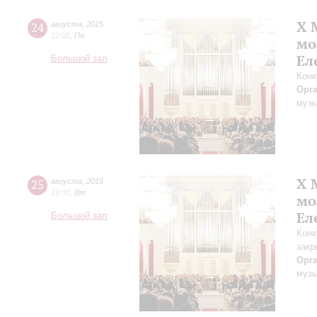
X 
24
августа
,
2015
12:00
,
Пн
мо
Ел
Большой зал
Конк
Орг
музы
X 
25
августа
,
2015
19:00
,
Вт
мо
Ел
Большой зал
Конк
закр
Орг
музы