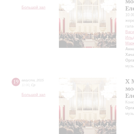
мо
Ел
Большой зал
10.0
жере
гала
Вас
Ильд
Мар
Анн
Хач
Орг
музы
X 
19
августа
,
2015
11:00
,
Ср
мо
Ел
Большой зал
Конк
Орг
музы