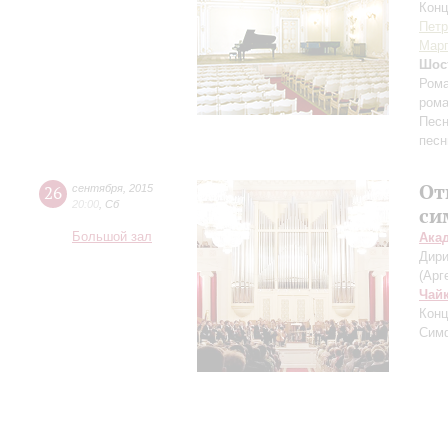
Конц
Петр
Марг
Шос
Рома
рома
Песн
песн
От
26
сентября
,
2015
20:00
,
Сб
си
Большой зал
Ака
Дири
(Арг
Чай
Конц
Симф