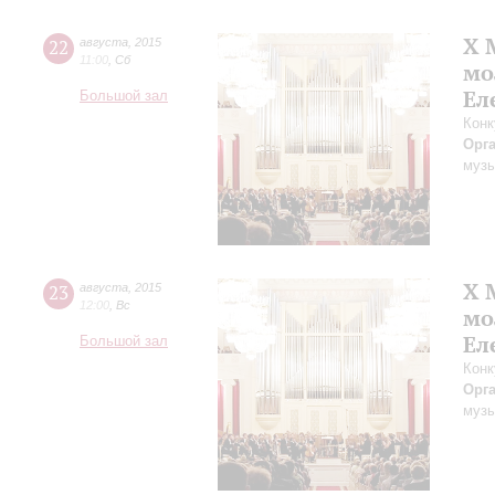
X 
22
августа
,
2015
11:00
,
Сб
мо
Ел
Большой зал
Конк
Орг
музы
X 
23
августа
,
2015
12:00
,
Вс
мо
Ел
Большой зал
Конк
Орг
музы