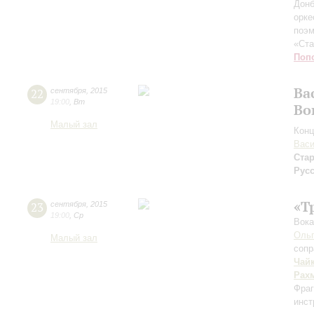
Донб
орке
поэм
«Ста
Поп
Ва
22
сентября
,
2015
19:00
,
Вт
Во
Малый зал
Конц
Васи
Ста
Русс
«Т
23
сентября
,
2015
19:00
,
Ср
Вока
Ольг
Малый зал
сопр
Чай
Рах
Фраг
инст