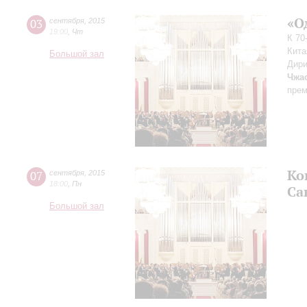
«О
03
сентября
,
2015
19:00
,
Чт
К 70
Кита
Большой зал
Дири
Чжа
прем
Ко
07
сентября
,
2015
18:00
,
Пн
Са
Большой зал