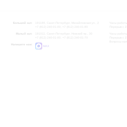
Большой зал:
191186, Санкт-Петербург, Михайловская ул., 2
Часы работы
+7 (812) 240-01-00, +7 (812) 240-01-80
Перерыв с 1
Малый зал:
191011, Санкт-Петербург, Невский пр., 30
Часы работы
+7 (812) 240-01-00, +7 (812) 240-01-70
Перерыв с 1
Вопросы на
Напишите нам:
MAX