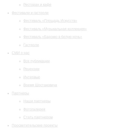
Ресторан и кафе
Фестивали и гастроли
Фестиваль «Площадь Искусств»
Фестиваль «Музыкальная коллекция»
Фестиваль «Барокко в белую ночь»
Гастроли
СМИ о нас
Все публикации
Рецензии
Интервью
Время Шостаковича
Партнеры
Наши партнеры
Фотогалерея
Стать партнером
Просветительские проекты