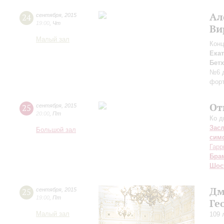
Ал
24
сентября
,
2015
19:00
,
Чт
Ви
Малый зал
Конц
Ека
Бет
№6 д
форт
От
25
сентября
,
2015
20:00
,
Пт
Ко д
Зас
Большой зал
сим
Гарр
Бра
Шос
Дм
25
сентября
,
2015
19:00
,
Пт
Ге
Малый зал
109 