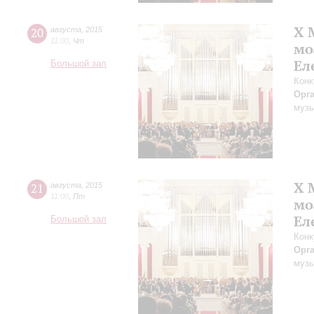
X 
20
августа
,
2015
11:00
,
Чт
мо
Ел
Большой зал
Конк
Орг
музы
X 
21
августа
,
2015
11:00
,
Пт
мо
Ел
Большой зал
Конк
Орг
музы