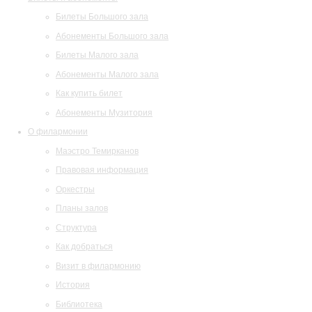
Билеты Большого зала
Абонементы Большого зала
Билеты Малого зала
Абонементы Малого зала
Как купить билет
Абонементы Музитория
О филармонии
Маэстро Темирканов
Правовая информация
Оркестры
Планы залов
Структура
Как добраться
Визит в филармонию
История
Библиотека