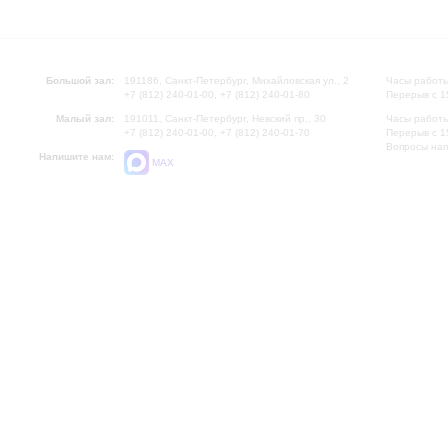
Большой зал:
191186, Санкт-Петербург, Михайловская ул., 2
Часы работы
+7 (812) 240-01-00, +7 (812) 240-01-80
Перерыв с 1
Малый зал:
191011, Санкт-Петербург, Невский пр., 30
Часы работы
+7 (812) 240-01-00, +7 (812) 240-01-70
Перерыв с 1
Вопросы на
Напишите нам:
MAX