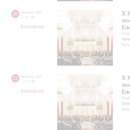
X 
20
августа
,
2015
11:00
,
Чт
мо
Ел
Большой зал
Конк
Орг
музы
X 
21
августа
,
2015
11:00
,
Пт
мо
Ел
Большой зал
Конк
Орг
музы