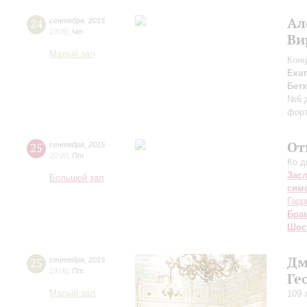
Ал
24
сентября
,
2015
19:00
,
Чт
Ви
Малый зал
Конц
Ека
Бет
№6 д
форт
От
25
сентября
,
2015
20:00
,
Пт
Ко д
Зас
Большой зал
сим
Гарр
Бра
Шос
Дм
25
сентября
,
2015
19:00
,
Пт
Ге
Малый зал
109 