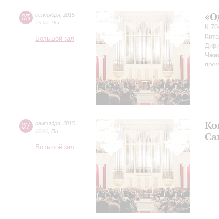
«О
03
сентября
,
2015
19:00
,
Чт
К 70
Кита
Большой зал
Дири
Чжа
прем
Ко
07
сентября
,
2015
18:00
,
Пн
Са
Большой зал