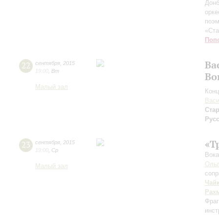
Донб
орке
поэм
«Ста
Поп
Ва
22
сентября
,
2015
19:00
,
Вт
Во
Малый зал
Конц
Васи
Ста
Русс
«Т
23
сентября
,
2015
19:00
,
Ср
Вока
Ольг
Малый зал
сопр
Чай
Рах
Фраг
инст