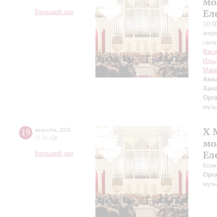
мо
Ел
Большой зал
10.0
жере
гала
Вас
Ильд
Мар
Анн
Хач
Орг
музы
X 
19
августа
,
2015
11:00
,
Ср
мо
Ел
Большой зал
Конк
Орг
музы