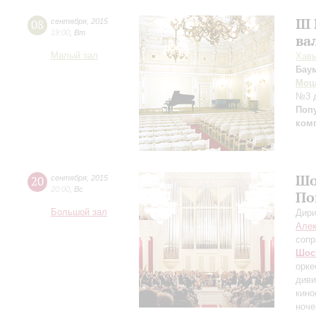
II
08
сентября
,
2015
19:00
,
Вт
ва
Малый зал
Хавь
Бау
Моц
№3 д
Поп
ком
Шо
20
сентября
,
2015
20:00
,
Вс
По
Большой зал
Дири
Алек
сопр
Шос
орке
диви
кино
ноче