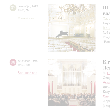
II
07
сентября
,
2015
19:00
,
Пн
ва
Малый зал
Хавь
Бау
Моц
№4 д
Ронд
"Ваг
К 
08
сентября
,
2015
19:00
,
Вт
Ле
Большой зал
О
Обще
Ака
Дири
Каз
Саег
и ор
(сбо