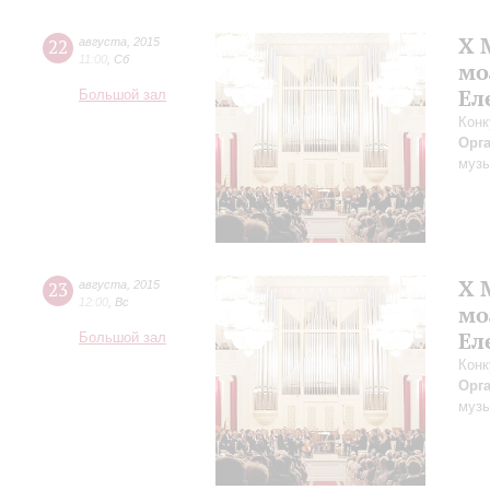
X 
22
августа
,
2015
11:00
,
Сб
мо
Ел
Большой зал
Конк
Орг
музы
X 
23
августа
,
2015
12:00
,
Вс
мо
Ел
Большой зал
Конк
Орг
музы