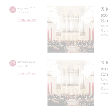
X 
24
августа
,
2015
12:00
,
Пн
мо
Ел
Большой зал
Конк
Орг
музы
X 
25
августа
,
2015
19:00
,
Вт
мо
Ел
Большой зал
Конк
закр
Орг
музы