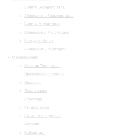
Билеты Большого зала
Абонементы Большого зала
Билеты Малого зала
Абонементы Малого зала
Как купить билет
Абонементы Музитория
О филармонии
Маэстро Темирканов
Правовая информация
Оркестры
Планы залов
Структура
Как добраться
Визит в филармонию
История
Библиотека