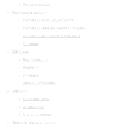
Ресторан и кафе
Фестивали и гастроли
Фестиваль «Площадь Искусств»
Фестиваль «Музыкальная коллекция»
Фестиваль «Барокко в белую ночь»
Гастроли
СМИ о нас
Все публикации
Рецензии
Интервью
Время Шостаковича
Партнеры
Наши партнеры
Фотогалерея
Стать партнером
Просветительские проекты