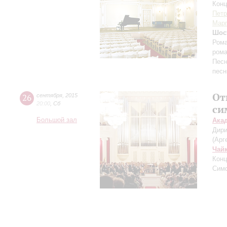
Конц
Петр
Марг
Шос
Рома
рома
Песн
песн
От
26
сентября
,
2015
20:00
,
Сб
си
Большой зал
Ака
Дири
(Арг
Чай
Конц
Симф