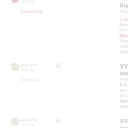
19:00
,
Ср
Ri
Большой зал
Обще
X Ме
Дири
(Бел
Мен
Сим
скри
боль
XV
17
июня
,
2015
13:00
,
Ср
им
Малый зал
Конк
И.-С
для 
op.6
Одн
исп
XV
17
июня
,
2015
19:00
,
Ср
им