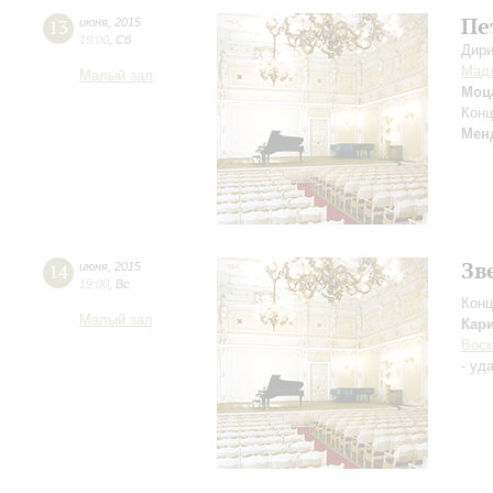
Пе
13
июня
,
2015
19:00
,
Сб
Дири
Мад
Малый зал
Моц
Конц
Мен
Зв
14
июня
,
2015
19:00
,
Вс
Конц
Малый зал
Кар
Воск
- уд