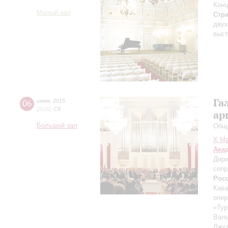
Конц
Малый зал
Стр
двух
выст
Га
06
июня
,
2015
20:00
,
Сб
ар
Большой зал
Обще
X Ме
Ака
Дири
сопр
Рос
Кава
опер
«Тур
Валь
Джул