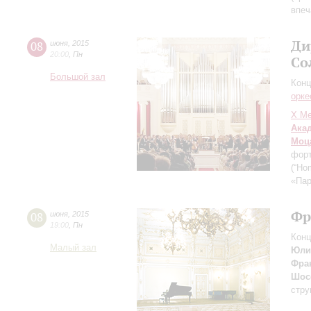
впеч
Ди
08
июня
,
2015
20:00
,
Пн
Со
Большой зал
Конц
орке
X Ме
Ака
Моц
форт
(“Ho
«Пар
Фр
08
июня
,
2015
19:00
,
Пн
Конц
Малый зал
Юли
Фра
Шос
стру