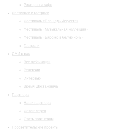
Ресторан и кафе
Фестивали и гастроли
Фестиваль «Площадь Искусств»
Фестиваль «Музыкальная коллекция»
Фестиваль «Барокко в белую ночь»
Гастроли
СМИ о нас
Все публикации
Рецензии
Интервью
Время Шостаковича
Партнеры
Наши партнеры
Фотогалерея
Стать партнером
Просветительские проекты