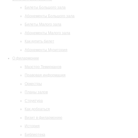
Билеты Большого зала
Абонементы Большого зала
Билеты Малого зала
Абонементы Малого зала
Как купить билет
Абонементы Музитория
О филармонии
Маэстро Темирканов
Правовая информация
Оркестры
Планы залов
Структура
Как добраться
Визит в филармонию
История
Библиотека