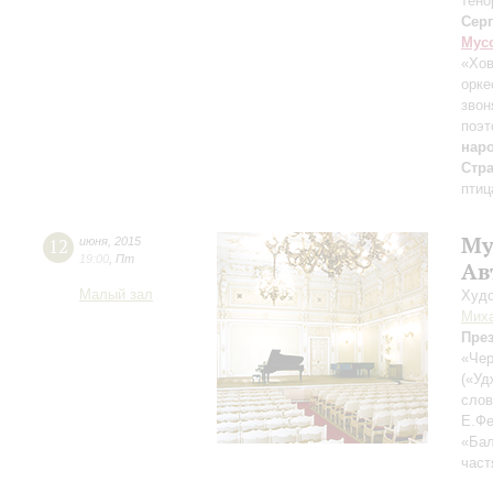
тено
Сер
Мус
«Хов
орке
звон
поэт
наро
Стр
птиц
Му
12
июня
,
2015
19:00
,
Пт
Ав
Малый зал
Худо
Миха
Пре
«Чер
(«Уд
слов
Е.Фе
«Бал
част