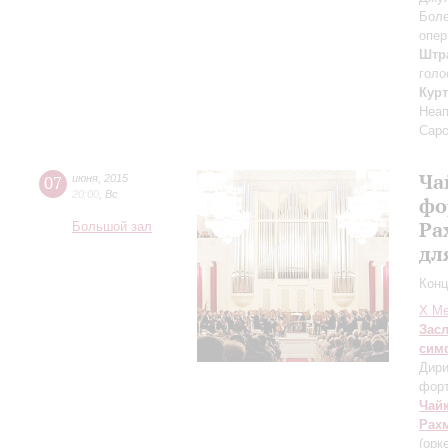
Боле
опер
Штр
голо
Кур
Неап
Сарс
Ча
07
июня
,
2015
20:00
,
Вс
фо
Ра
Большой зал
дл
Конц
X Ме
Зас
сим
Дири
фор
Чай
Рах
(орк