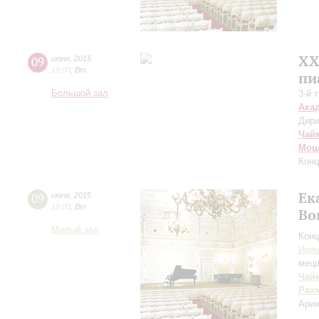
ХХ
09
июня
,
2015
19:00
,
Вт
пи
Большой зал
3-й 
Ака
Дири
Чай
Моц
Конц
Ек
09
июня
,
2015
19:00
,
Вт
Во
Малый зал
Конц
Ири
мецц
Чай
Рах
Арии