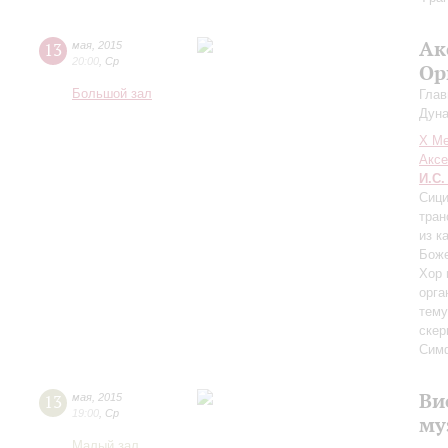
Ак
13
мая
,
2015
20:00
,
Ср
Ор
Большой зал
Глав
Дуна
X Ме
Акс
И.С.
Сици
тран
из к
Бож
Хор 
орга
тему
скер
Симф
Ви
13
мая
,
2015
19:00
,
Ср
му
Малый зал