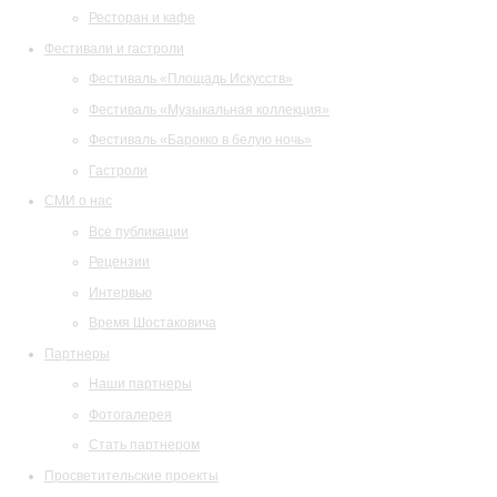
Ресторан и кафе
Фестивали и гастроли
Фестиваль «Площадь Искусств»
Фестиваль «Музыкальная коллекция»
Фестиваль «Барокко в белую ночь»
Гастроли
СМИ о нас
Все публикации
Рецензии
Интервью
Время Шостаковича
Партнеры
Наши партнеры
Фотогалерея
Стать партнером
Просветительские проекты