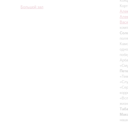
Конц
Корт
Большой зал
Алек
Алек
Васи
комп
Сол
поля
Камо
одно
побе
Арба
«Сму
Пет
«Тем
«Слу
«Сер
корр
«Всп
жиз
Таб
Мак
наш