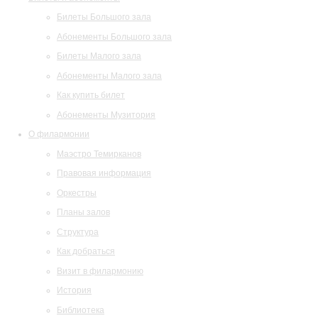
Билеты Большого зала
Абонементы Большого зала
Билеты Малого зала
Абонементы Малого зала
Как купить билет
Абонементы Музитория
О филармонии
Маэстро Темирканов
Правовая информация
Оркестры
Планы залов
Структура
Как добраться
Визит в филармонию
История
Библиотека