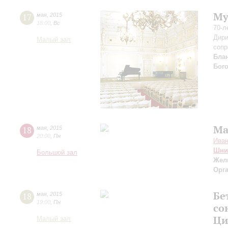
Му
17
мая
,
2015
18:00
,
Вс
70-л
Дири
Малый зал
сопр
Бла
Бог
Ма
18
мая
,
2015
20:00
,
Пн
Ива
Шни
Большой зал
Жел
Орг
Бе
18
мая
,
2015
19:00
,
Пн
со
Ци
Малый зал