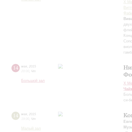
X Ме
Витт
Фаби
Вив
двух
флей
Конц
Conc
виол
гамб
Ни
14
мая
,
2015
20:00
,
Чт
Фо
Большой зал
X Ме
Чай
Боль
си-б
Ко
14
мая
,
2015
19:00
,
Чт
Евг
Муз
Малый зал