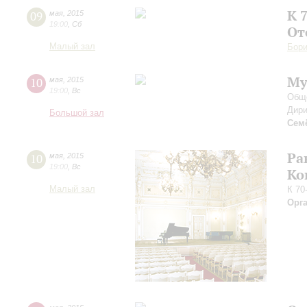
К 
09
мая
,
2015
19:00
,
Сб
От
Малый зал
Бори
Му
10
мая
,
2015
19:00
,
Вс
Обще
Дири
Большой зал
Сем
Ра
10
мая
,
2015
19:00
,
Вс
Ко
Малый зал
К 70
Орг