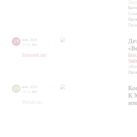
Пётр
Бет
Сона
Орг
Пете
Де
19
мая
,
2015
20:00
,
Вт
«В
Большой зал
Шос
Чай
«Мал
Орг
Ко
19
мая
,
2015
19:00
,
Вт
К 
им
Малый зал