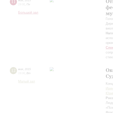
От
11
мая
,
2015
19:00
,
Пн
фе
му
Большой зал
Голо
Дири
вио
Наг
испо
орк
Сло
сопр
стих
Ок
12
мая
,
2015
19:00
,
Вт
Су
Малый зал
Конц
Ири
Юри
Рос
Люд
«Пск
Фраг