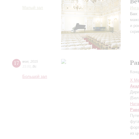
Ве
Малый зал
Инга
Бах
мажо
и ро
скри
Ра
17
мая
,
2015
15:00
,
Вс
Конц
Большой зал
X Ме
Ака
Дири
(Бел
Ната
Рав
Путе
фуга
форт
из ц