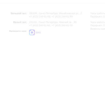
Большой зал:
191186, Санкт-Петербург, Михайловская ул., 2
Часы работы
+7 (812) 240-01-00, +7 (812) 240-01-80
Перерыв с 1
Малый зал:
191011, Санкт-Петербург, Невский пр., 30
Часы работы
+7 (812) 240-01-00, +7 (812) 240-01-70
Перерыв с 1
Вопросы на
Напишите нам:
MAX