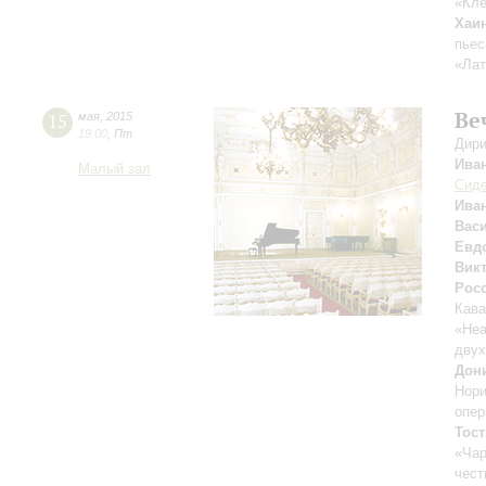
«Кле
Хаи
пьес
«Лат
Ве
15
мая
,
2015
19:00
,
Пт
Дири
Ива
Малый зал
Сид
Ива
Вас
Евд
Вик
Рос
Кава
«Неа
двух
Дон
Нори
опер
Тост
«Ча
чест