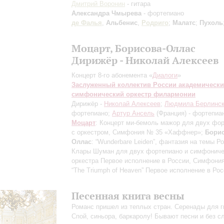
Дмитрий Воронин
- гитара
Александра Чмырева
- фортепиано
де Фалья
,
Альбенис
,
Родриго
;
Малатс
;
Пухоль
Моцарт, Борисова-Оллас
Дирижёр - Николай Алексеев
Концерт 8-го абонемента «
Диалоги
»
Заслуженный коллектив России академическ
симфонический оркестр филармонии
Дирижёр -
Николай Алексеев
;
Людмила Берлинс
фортепиано;
Артур Ансель
(Франция) - фортепиа
Моцарт
: Концерт ми-бемоль мажор для двух фо
с оркестром, Симфония № 35 «Хаффнер»;
Борис
Оллас
: “Wunderbare Leiden”, фантазия на темы Р
Клары Шуман для двух фортепиано и симфониче
оркестра
Первое исполнение в России
, Симфони
“The Triumph of Heaven”
Первое исполнение в Рос
Песенная книга весны
Романс пришел из теплых стран. Серенады для г
Спой, синьора, баркаролу! Бывают песни и без 