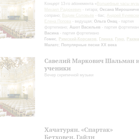
Концерт 13-го абонемента «
Волшебные часы муз
Михаил Радюкевич
- гитара;
Оксана Мирошниче
сопрано;
Вадим Соловьёв
- бас;
Андрей Кунявск
Елена Попова
- ведущая;
Ольга Онац
- партия
фортепиано;
Ашот Васильев
- партия фортепиа
Васина
- партия фортепиано
Гомес
,
Римский-Корсаков
,
Глинка
,
Гуно
,
Рахма
Малатс
;
Популярные песни XX века
Савелий Маркович Шальман и
ученики
Вечер скрипичной музыки
Хачатурян. «Спартак»
Бетховен, Гайдн