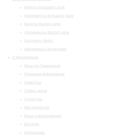
Билеты Большого зала
Абонементы Большого зала
Билеты Малого зала
Абонементы Малого зала
Как купить билет
Абонементы Музитория
О филармонии
Маэстро Темирканов
Правовая информация
Оркестры
Планы залов
Структура
Как добраться
Визит в филармонию
История
Библиотека