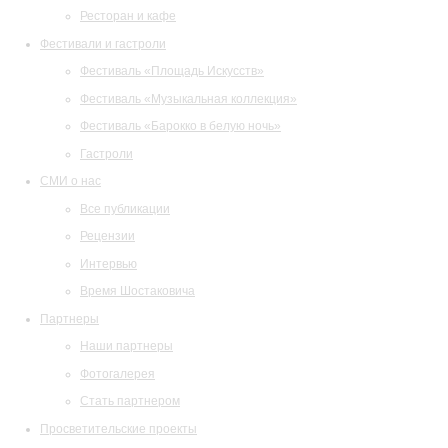
Ресторан и кафе
Фестивали и гастроли
Фестиваль «Площадь Искусств»
Фестиваль «Музыкальная коллекция»
Фестиваль «Барокко в белую ночь»
Гастроли
СМИ о нас
Все публикации
Рецензии
Интервью
Время Шостаковича
Партнеры
Наши партнеры
Фотогалерея
Стать партнером
Просветительские проекты