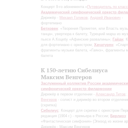
Концерт 9-го абонемента «
Путеводитель по класс
Академический симфонический оркестр фил
Дирижёр -
Михаил Голиков
;
Андрей Иванович
-
фортепиано
Бетховен
: «Творения Прометея, или Власть музы
танца», увертюра к балету, Турецкий марш из муз
пьесе А.Коцебу «Афинские развалины»;
Гайдн
: 
для фортепиано с оркестром;
Хачатурян
: «Спарт
фрагменты музыки балета, «Гаянэ», фрагменты 
балета
К 150-летию Сибелиуса
Максим Венгеров
Заслуженный коллектив России академическ
симфонический оркестр филармонии
Дирижёр в первом отделении -
Александр Титов
;
Венгеров
- солист и дирижёр во втором отделени
(скрипка)
Сибелиус
: Концерт для скрипки с оркестром
Пер
редакция (1904 г.) - премьера в России
;
Берлиоз
:
«Фантастическая симфония» (Эпизод из жизни ар
Дирижёр - Максим Венгеров