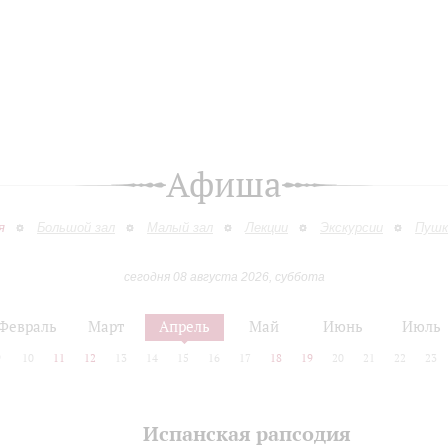
Афиша
я
Большой зал
Малый зал
Лекции
Экскурсии
Пушк
сегодня 08 августа 2026, суббота
Февраль
Март
Апрель
Май
Июнь
Июль
9
10
11
12
13
14
15
16
17
18
19
20
21
22
23
Испанская рапсодия