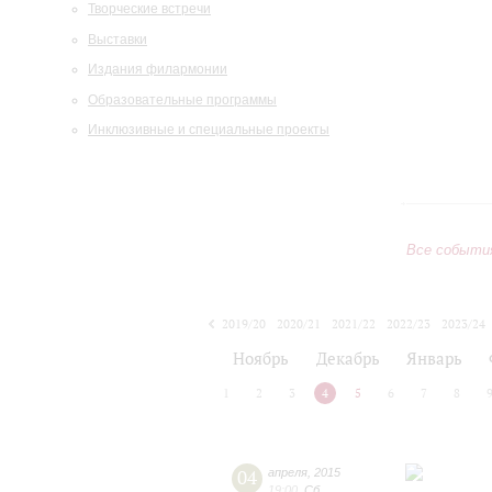
Творческие встречи
Выставки
Издания филармонии
Образовательные программы
Инклюзивные и специальные проекты
Все событи
2019/20
2020/21
2021/22
2022/23
2023/24
2024/25
2025/26
2026/27
Ноябрь
Декабрь
Январь
1
2
3
4
5
6
7
8
04
апреля
,
2015
19:00
,
Сб