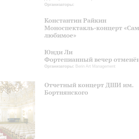
Организаторы:
Константин Райкин
Моноспектакль-концерт «Са
любимое»
Юнди Ли
Фортепианный вечер отменё
Организаторы:
Berin Art Management
Отчетный концерт ДШИ им.
Бортнянского