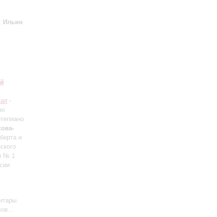
;
Ильин
ий
кая
-
но
ртепиано
ова-
оберта и
ского
я № 1
сии
итары.
слов…