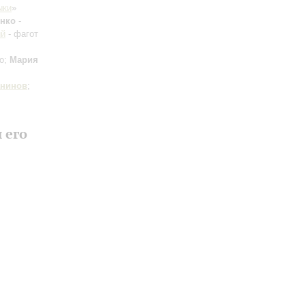
ыки
»
нко
-
ий
- фагот
но;
Мария
нинов
;
 его