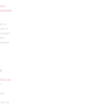
ике
»
армонии
ки и
ыки к
Концерт
ак»,
музыки
ий
Максим
и
вая
тиста)