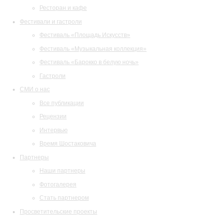
Ресторан и кафе
Фестивали и гастроли
Фестиваль «Площадь Искусств»
Фестиваль «Музыкальная коллекция»
Фестиваль «Барокко в белую ночь»
Гастроли
СМИ о нас
Все публикации
Рецензии
Интервью
Время Шостаковича
Партнеры
Наши партнеры
Фотогалерея
Стать партнером
Просветительские проекты