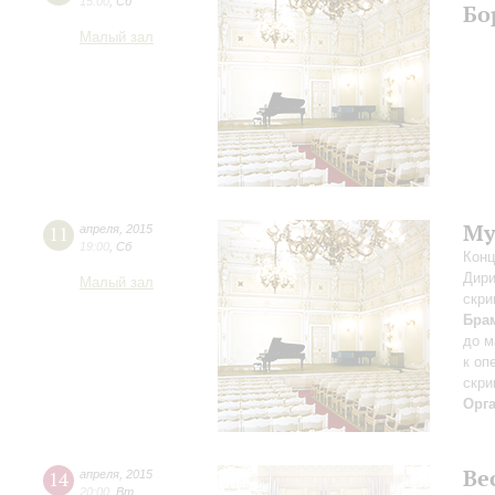
15:00
,
Сб
Бо
Малый зал
Му
11
апреля
,
2015
19:00
,
Сб
Конц
Дири
Малый зал
скри
Бра
до м
к оп
скри
Орг
Ве
14
апреля
,
2015
20:00
,
Вт