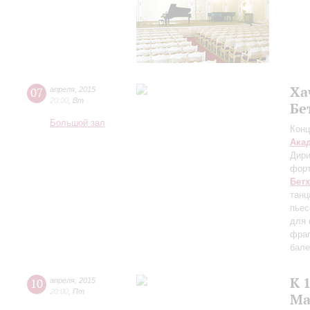
Ха
07
апреля
,
2015
20:00
,
Вт
Бе
Большой зал
Конц
Ака
Дири
фор
Бет
танц
пьес
для 
фраг
бале
К 
10
апреля
,
2015
20:00
,
Пт
Ма