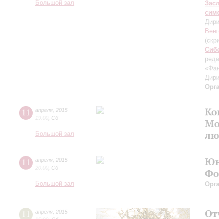
Большой зал
Зас
сим
Дири
Венг
(скр
Сиб
реда
«Фан
Дири
Орг
Ко
11
апреля
,
2015
19:00
,
Сб
Мо
лю
Большой зал
Юн
11
апреля
,
2015
20:00
,
Сб
Фо
Большой зал
Орг
От
11
апреля
,
2015