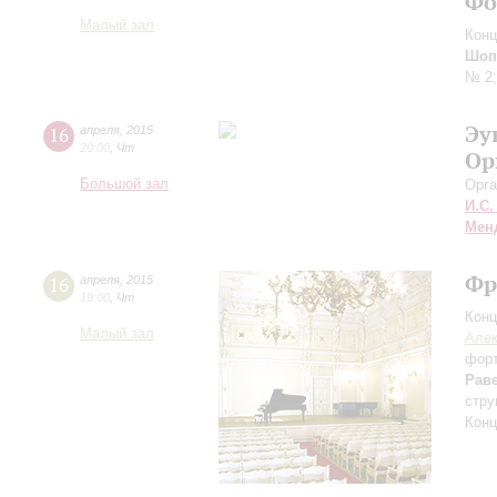
Фо
Малый зал
Конц
Шоп
№ 2
Эу
16
апреля
,
2015
20:00
,
Чт
Ор
Большой зал
Орга
И.С.
Мен
Фр
16
апреля
,
2015
19:00
,
Чт
Конц
Малый зал
Алек
фор
Рав
стру
Конц