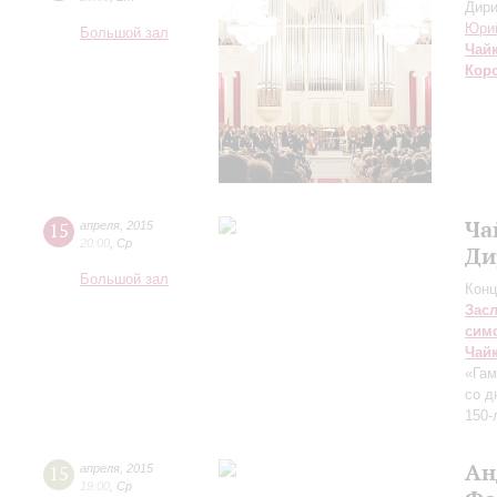
Дири
Юри
Большой зал
Чай
Кор
Ча
15
апреля
,
2015
20:00
,
Ср
Ди
Большой зал
Конц
Зас
сим
Чай
«Гам
со д
150-
Ан
15
апреля
,
2015
19:00
,
Ср