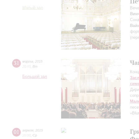
Пё
Малый зал
Вече
Вин
Сона
Вай
фор
(пер
Ча
31
марта
,
2015
20:00
,
Вт
Конц
Большой зал
Зас
сим
Дири
сопр
Мал
песе
«Blu
Гр
01
апреля
,
2015
20:00
,
Ср
Фо