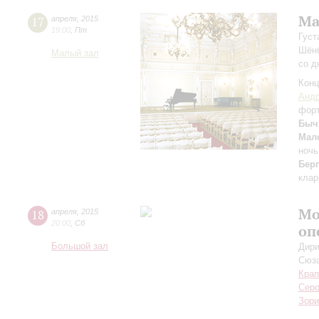
Ма
17
апреля
,
2015
19:00
,
Пт
Густ
Шёнб
Малый зал
со д
Конц
Андр
фор
Быч
Мал
ночь
Берг
клар
Мо
18
апреля
,
2015
20:00
,
Сб
оп
Большой зал
Дири
Сюз
Крап
Сер
Зори