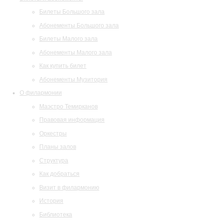
Билеты Большого зала
Абонементы Большого зала
Билеты Малого зала
Абонементы Малого зала
Как купить билет
Абонементы Музитория
О филармонии
Маэстро Темирканов
Правовая информация
Оркестры
Планы залов
Структура
Как добраться
Визит в филармонию
История
Библиотека