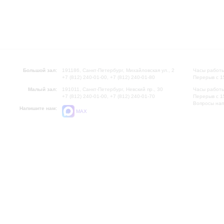
Большой зал:
191186, Санкт-Петербург, Михайловская ул., 2
Часы работы
+7 (812) 240-01-00, +7 (812) 240-01-80
Перерыв с 1
Малый зал:
191011, Санкт-Петербург, Невский пр., 30
Часы работы
+7 (812) 240-01-00, +7 (812) 240-01-70
Перерыв с 1
Вопросы на
Напишите нам:
MAX