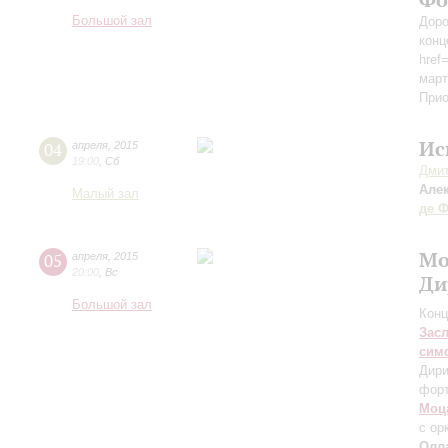
Большой зал
Доро
конц
href
март
Прио
Ис
04
апреля
,
2015
19:00
,
Сб
Дмит
Але
Малый зал
де 
Мо
05
апреля
,
2015
20:00
,
Вс
Ди
Большой зал
Конц
Зас
сим
Дири
фор
Моц
с ор
Олл