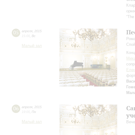
Клар
орке
“The
Пе
05
апреля
,
2015
15:00
,
Вс
Рома
Спой
Малый зал
Конц
Мих
сопр
Елен
фор
Вас
Гом
Мал
Са
06
апреля
,
2015
19:00
,
Пн
уч
Малый зал
Вече