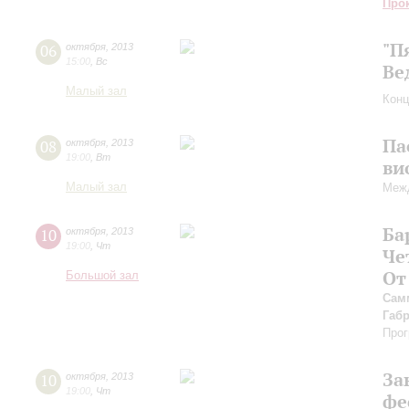
Про
"П
06
октября
,
2013
15:00
,
Вс
Ве
Малый зал
Конц
Па
08
октября
,
2013
19:00
,
Вт
ви
Малый зал
Межд
Ба
10
октября
,
2013
19:00
,
Чт
Че
От
Большой зал
Сам
Габ
Прог
За
10
октября
,
2013
19:00
,
Чт
фе