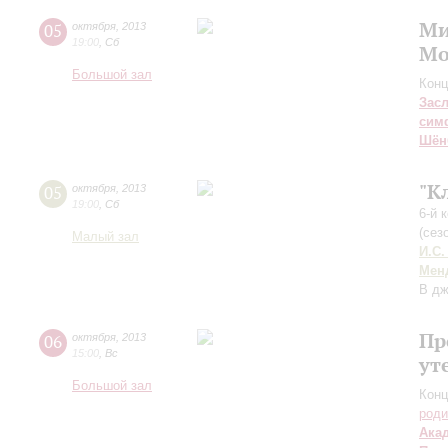
Ми
05
октября
,
2013
19:00
,
Сб
Мо
Большой зал
Конц
Зас
сим
Шён
"К
05
октября
,
2013
19:00
,
Сб
6-й 
(сез
Малый зал
И.С.
Мен
В дж
Пр
06
октября
,
2013
15:00
,
Вс
ут
Большой зал
Конц
роди
Ака