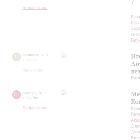
7
Большой зал
Конц
Росс
Зас
сим
Бру
Иг
30
сентября
,
2013
19:00
,
Пн
Ав
ве
Малый зал
Рог
Ме
01
октября
,
2013
17:00
,
Вт
Ко
Большой зал
Конц
Пете
Ака
Дири
Дми
Вла