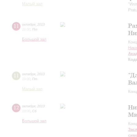
Малый зал
"Илл
Prat
Ра
11
октября
,
2013
19:00
,
Пт
Ни
Большой зал
Конц
Нико
Ака
Код
"Д
11
октября
,
2013
19:00
,
Пт
Ва
Малый зал
Конц
Ни
12
октября
,
2013
19:00
,
Сб
М
Большой зал
Конц
Зас
сим