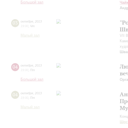
Большой зал
Чай
Анд
"Р
03
октября
,
2013
19:00
,
Чт
Шв
Малый зал
VII 
Каме
худо
Шва
Лю
04
октября
,
2013
19:00
,
Пт
ве
Большой зал
Орг
Ан
04
октября
,
2013
19:00
,
Пт
Пр
Му
Малый зал
Конц
Шос