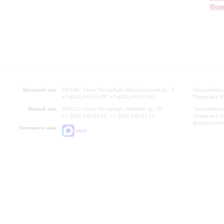
Фра
Большой зал:
191186, Санкт-Петербург, Михайловская ул., 2
Часы работы
+7 (812) 240-01-00, +7 (812) 240-01-80
Перерыв с 1
Малый зал:
191011, Санкт-Петербург, Невский пр., 30
Часы работы
+7 (812) 240-01-00, +7 (812) 240-01-70
Перерыв с 1
Вопросы на
Напишите нам:
MAX