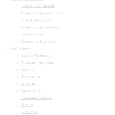
Билеты Большого зала
Абонементы Большого зала
Билеты Малого зала
Абонементы Малого зала
Как купить билет
Абонементы Музитория
О филармонии
Маэстро Темирканов
Правовая информация
Оркестры
Планы залов
Структура
Как добраться
Визит в филармонию
История
Библиотека