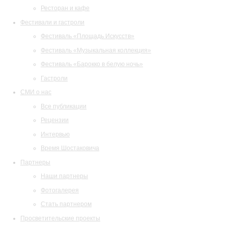
Ресторан и кафе
Фестивали и гастроли
Фестиваль «Площадь Искусств»
Фестиваль «Музыкальная коллекция»
Фестиваль «Барокко в белую ночь»
Гастроли
СМИ о нас
Все публикации
Рецензии
Интервью
Время Шостаковича
Партнеры
Наши партнеры
Фотогалерея
Стать партнером
Просветительские проекты