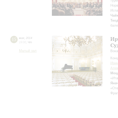
туре
Норв
Испа
Чай
Тео
бале
Ир
15
мая
,
2014
19:00
,
Чт
Су
Малый зал
Вока
Конц
Ири
Алек
Моц
«Ита
Яна
«От
Фраг