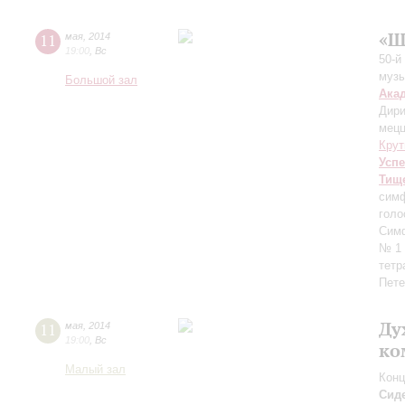
«Ш
11
мая
,
2014
19:00
,
Вс
50-й
музы
Большой зал
Ака
Дири
мецц
Крут
Усп
Тищ
симф
голо
Сим
№ 1 
тет
Пете
Ду
11
мая
,
2014
19:00
,
Вс
ко
Малый зал
Конц
Сид