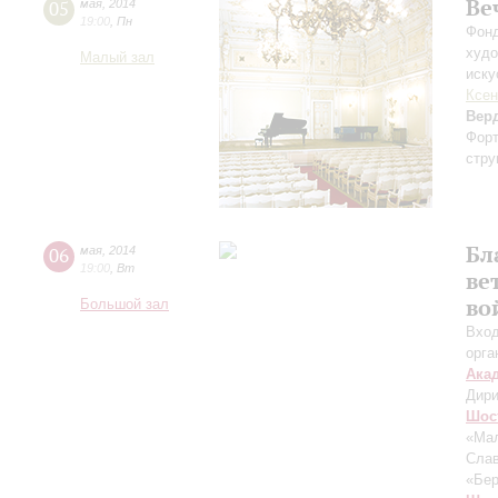
Ве
05
мая
,
2014
19:00
,
Пн
Фонд
худо
Малый зал
иску
Ксен
Вер
Форт
стру
Бл
06
мая
,
2014
19:00
,
Вт
ве
во
Большой зал
Вход
орга
Ака
Дири
Шос
«Мал
Слав
«Бер