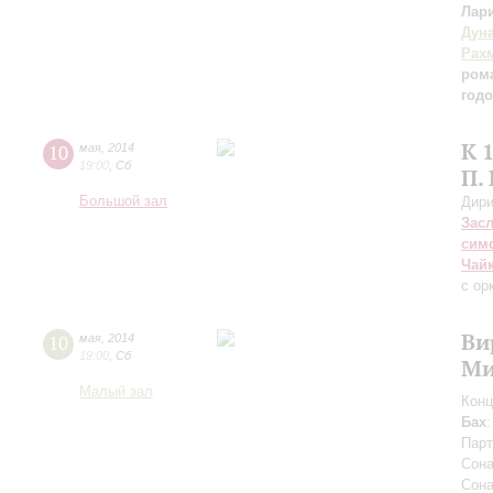
Лар
Дун
Рах
ром
год
К 
10
мая
,
2014
19:00
,
Сб
П.
Большой зал
Дири
Зас
сим
Чай
с ор
Ви
10
мая
,
2014
19:00
,
Сб
Ми
Малый зал
Конц
Бах
Парт
Сона
Сона