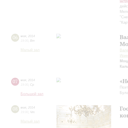
Штра
дейс
Мело
"Сне
"Кар
Ва
06
мая
,
2014
19:00
,
Вт
Мо
Малый зал
Вале
Ирин
Моца
Кал
«Н
07
мая
,
2014
19:00
,
Ср
Поэт
Бул
Большой зал
Го
08
мая
,
2014
19:00
,
Чт
ко
Малый зал