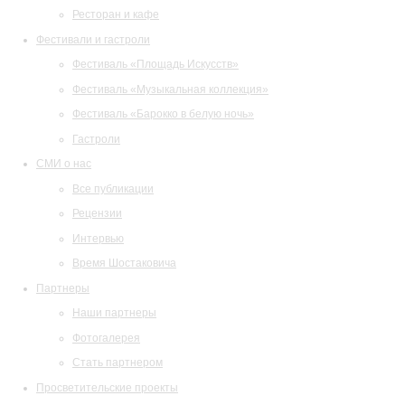
Ресторан и кафе
Фестивали и гастроли
Фестиваль «Площадь Искусств»
Фестиваль «Музыкальная коллекция»
Фестиваль «Барокко в белую ночь»
Гастроли
СМИ о нас
Все публикации
Рецензии
Интервью
Время Шостаковича
Партнеры
Наши партнеры
Фотогалерея
Стать партнером
Просветительские проекты