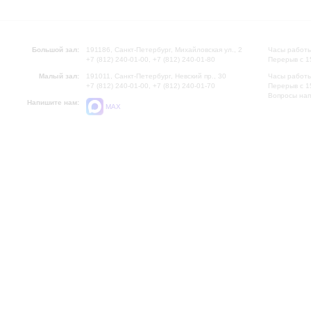
Большой зал:
191186, Санкт-Петербург, Михайловская ул., 2
Часы работы
+7 (812) 240-01-00, +7 (812) 240-01-80
Перерыв с 1
Малый зал:
191011, Санкт-Петербург, Невский пр., 30
Часы работы
+7 (812) 240-01-00, +7 (812) 240-01-70
Перерыв с 1
Вопросы на
Напишите нам:
MAX