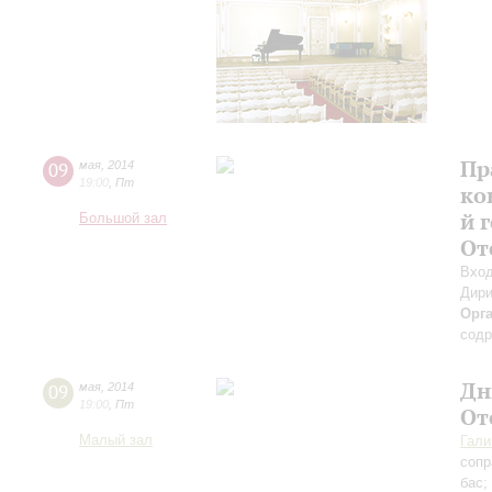
Пр
09
мая
,
2014
19:00
,
Пт
ко
й 
Большой зал
От
Вход
Дири
Орг
содр
Дн
09
мая
,
2014
19:00
,
Пт
От
Малый зал
Гали
сопр
бас;