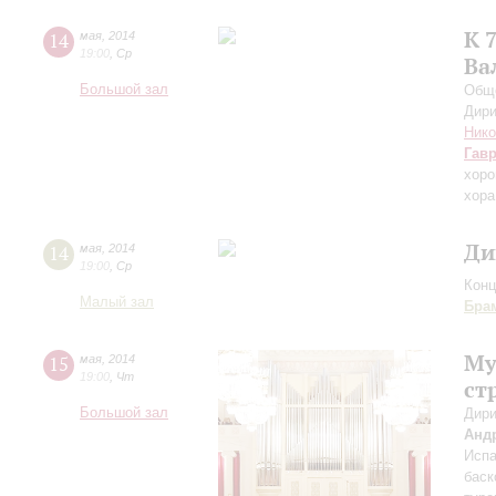
К 
14
мая
,
2014
19:00
,
Ср
Ва
Большой зал
Обще
Дири
Нико
Гав
хоро
хора
Ди
14
мая
,
2014
19:00
,
Ср
Конц
Малый зал
Бра
Му
15
мая
,
2014
19:00
,
Чт
ст
Большой зал
Дири
Анд
Испа
баск