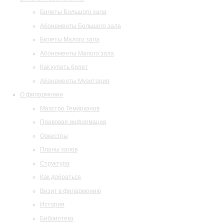
Билеты Большого зала
Абонементы Большого зала
Билеты Малого зала
Абонементы Малого зала
Как купить билет
Абонементы Музитория
О филармонии
Маэстро Темирканов
Правовая информация
Оркестры
Планы залов
Структура
Как добраться
Визит в филармонию
История
Библиотека