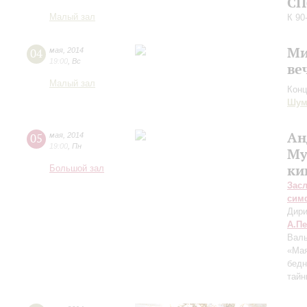
СП
Малый зал
К 90
Ми
04
мая
,
2014
19:00
,
Вс
ве
Малый зал
Конц
Шум
Ан
05
мая
,
2014
19:00
,
Пн
Му
ки
Большой зал
Зас
сим
Дири
А.П
Валь
«Мая
бедн
тайн