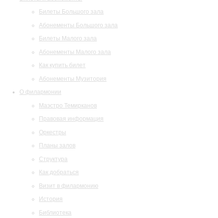
Билеты Большого зала
Абонементы Большого зала
Билеты Малого зала
Абонементы Малого зала
Как купить билет
Абонементы Музитория
О филармонии
Маэстро Темирканов
Правовая информация
Оркестры
Планы залов
Структура
Как добраться
Визит в филармонию
История
Библиотека