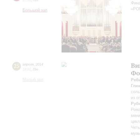
20:00
,
Пт
Фина
«РО
Большой зал
Ви
25
апреля
,
2014
19:00
,
Пт
Фо
Малый зал
Реб
Гли
соль
из о
Руб
Рома
мини
цикл
Четы
муз