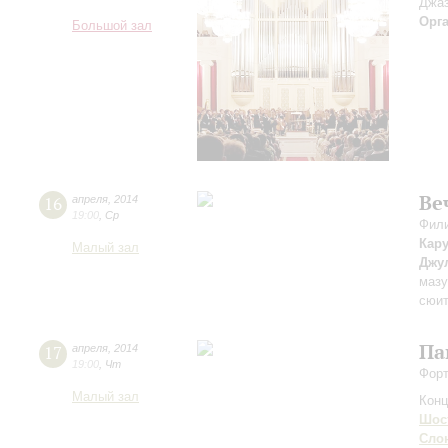
Джаз
Орг
Большой зал
Ве
16
апреля
,
2014
19:00
,
Ср
Фили
Кар
Малый зал
Джу
мазу
сюи
Па
17
апреля
,
2014
19:00
,
Чт
Форт
Малый зал
Конц
Шос
Сло