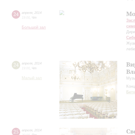
Мо
24
апреля
,
2014
19:00
,
Чт
Зас
сим
Большой зал
Дири
Сиб
Жуа
лебе
Ви
24
апреля
,
2014
19:00
,
Чт
Вл
Малый зал
Музы
Конц
Бет
Св
25
апреля
,
2014