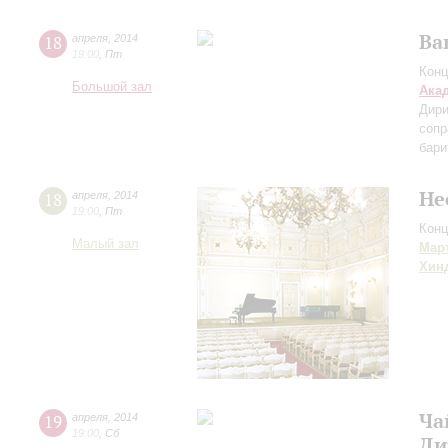
Ва
18
апреля
,
2014
19:00
,
Пт
Конц
Большой зал
Ака
Дири
сопр
бари
Не
18
апреля
,
2014
19:00
,
Пт
Конц
Малый зал
Мар
Хин
Ча
19
апреля
,
2014
19:00
,
Сб
Ди