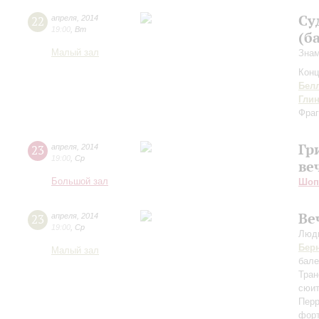
Су
22
апреля
,
2014
19:00
,
Вт
(б
Малый зал
Знам
Конц
Бел
Гли
Фраг
Гр
23
апреля
,
2014
19:00
,
Ср
ве
Большой зал
Шоп
Ве
23
апреля
,
2014
19:00
,
Ср
Людм
Бер
Малый зал
бале
Тран
сюи
Пер
форт