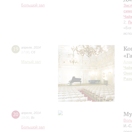
Большой зал
Зас
сим
Чай
2;
Л
«Бог
испо
Ко
19
апреля
,
2014
17:00
,
Сб
«Г
Малый зал
Алек
Чай
Онег
Рах
Му
20
апреля
,
2014
19:00
,
Вс
Воль
И.-С
Большой зал
прел