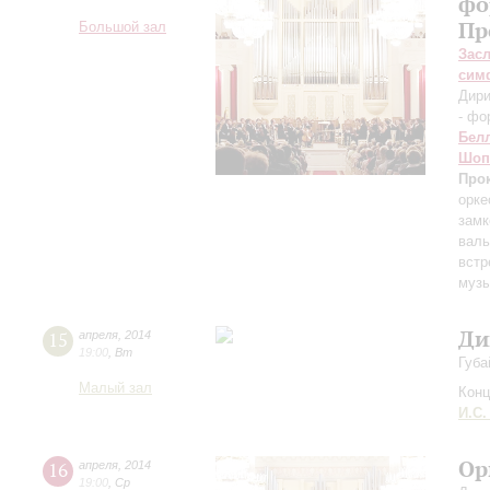
фо
Пр
Большой зал
Зас
сим
Дири
- фо
Бел
Шоп
Про
орке
замк
валь
встр
музы
Ди
15
апреля
,
2014
19:00
,
Вт
Губа
Малый зал
Конц
И.С.
Ор
16
апреля
,
2014
19:00
,
Ср