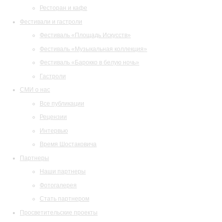
Ресторан и кафе
Фестивали и гастроли
Фестиваль «Площадь Искусств»
Фестиваль «Музыкальная коллекция»
Фестиваль «Барокко в белую ночь»
Гастроли
СМИ о нас
Все публикации
Рецензии
Интервью
Время Шостаковича
Партнеры
Наши партнеры
Фотогалерея
Стать партнером
Просветительские проекты