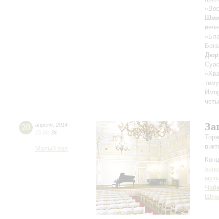
«Вос
Шми
вечн
«Бла
Бога
Дюр
Суа
«Хва
тему
Имп
четы
За
20
апреля
,
2014
15:00
,
Вс
Торж
викт
Малый зал
Конц
энци
музы
Чай
Штра