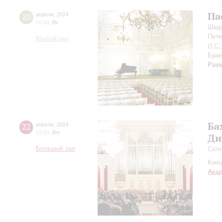
Па
20
апреля
,
2014
19:00
,
Вс
Шеде
Пете
Малый зал
И.С.
Бран
Рах
Ба
22
апреля
,
2014
19:00
,
Вт
Ди
Большой зал
Соли
Конц
Ака