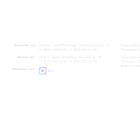
Большой зал:
191186, Санкт-Петербург, Михайловская ул., 2
Часы работы
+7 (812) 240-01-00, +7 (812) 240-01-80
Перерыв с 1
Малый зал:
191011, Санкт-Петербург, Невский пр., 30
Часы работы
+7 (812) 240-01-00, +7 (812) 240-01-70
Перерыв с 1
Вопросы на
Напишите нам:
MAX