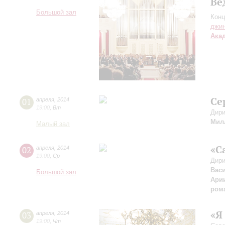
Ве
Большой зал
Конц
джи
Ака
Се
01
апреля
,
2014
19:00
,
Вт
Дири
Мил
Малый зал
«С
02
апреля
,
2014
19:00
,
Ср
Дири
Вас
Большой зал
Арии
ром
«Я
03
апреля
,
2014
19:00
,
Чт