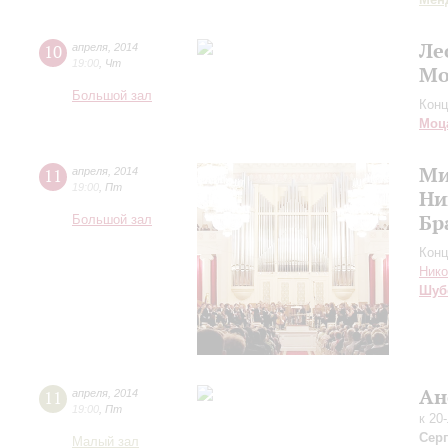
Ле
10
апреля
,
2014
19:00
,
Чт
Мо
Большой зал
Конц
Моц
Ми
11
апреля
,
2014
19:00
,
Пт
Ни
Бр
Большой зал
Конц
Нико
Шуб
Ан
11
апреля
,
2014
19:00
,
Пт
к 20
Сер
Малый зал