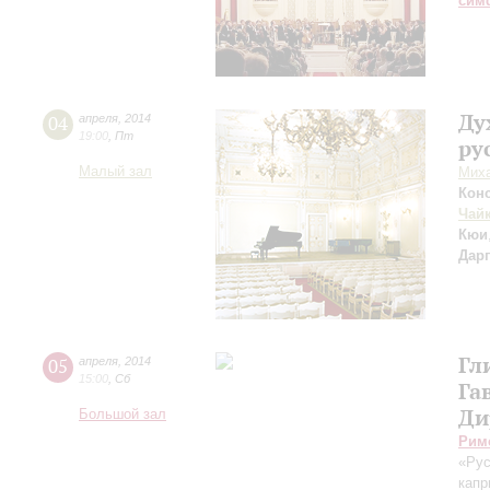
сим
Ду
04
апреля
,
2014
19:00
,
Пт
ру
Малый зал
Миха
Кон
Чай
Кюи
Дар
Гл
05
апреля
,
2014
15:00
,
Сб
Га
Ди
Большой зал
Рим
«Ру
капр