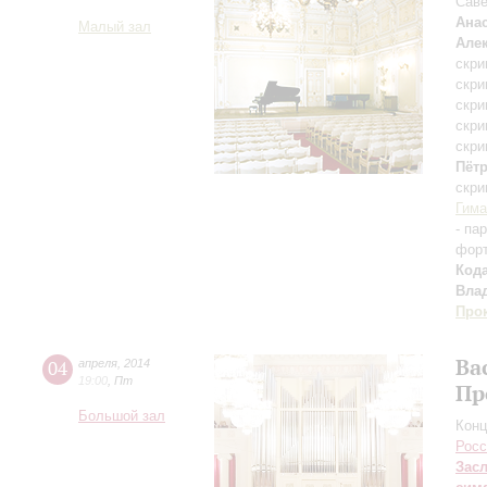
Саве
Ана
Малый зал
Але
скри
скри
скри
скри
скри
Пёт
скри
Гима
- па
фор
Код
Вла
Про
Ва
04
апреля
,
2014
19:00
,
Пт
Пр
Большой зал
Конц
Росс
Зас