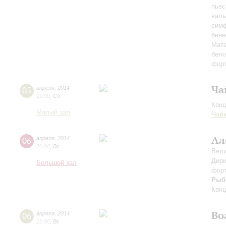
пьес
валь
симф
бене
Мате
бело
форт
Ча
05
апреля
,
2014
19:00
,
Сб
Конц
Малый зал
Чай
Ал
06
апреля
,
2014
20:00
,
Вс
Вели
Дири
Большой зал
форт
Рыб
Конц
Во
06
апреля
,
2014
15:00
,
Вс