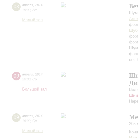
Ве
08
апреля
,
2014
19:00
,
Вт
Шума
Алек
Малый зал
фор
Шуб
фор
форт
Шум
форт
соч.
Шн
09
апреля
,
2014
20:00
,
Ср
Ди
Большой зал
Вели
Шни
Наре
Ме
09
апреля
,
2014
19:00
,
Ср
205 
Малый зал
Конц
Мен