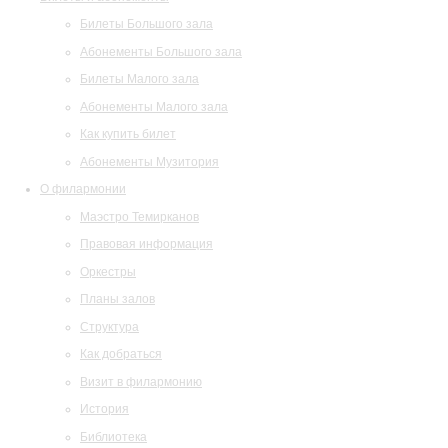
Билеты Большого зала
Абонементы Большого зала
Билеты Малого зала
Абонементы Малого зала
Как купить билет
Абонементы Музитория
О филармонии
Маэстро Темирканов
Правовая информация
Оркестры
Планы залов
Структура
Как добраться
Визит в филармонию
История
Библиотека