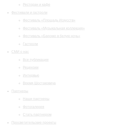
Ресторан и кафе
Фестивали и гастроли
Фестиваль «Площадь Искусств»
Фестиваль «Музыкальная коллекция»
Фестиваль «Барокко в белую ночь»
Гастроли
СМИ о нас
Все публикации
Рецензии
Интервью
Время Шостаковича
Партнеры
Наши партнеры
Фотогалерея
Стать партнером
Просветительские проекты