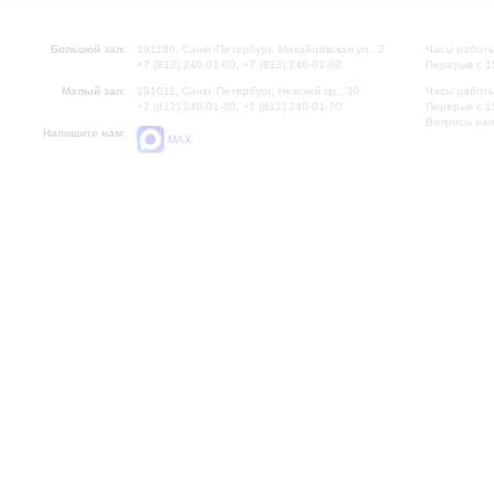
Большой зал:
191186, Санкт-Петербург, Михайловская ул., 2
Часы работы
+7 (812) 240-01-00, +7 (812) 240-01-80
Перерыв с 1
Малый зал:
191011, Санкт-Петербург, Невский пр., 30
Часы работы
+7 (812) 240-01-00, +7 (812) 240-01-70
Перерыв с 1
Вопросы на
Напишите нам:
MAX