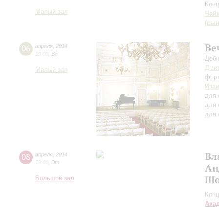
Конц
Малый зал
Чай
(сын
Ве
06
апреля
,
2014
19:00
,
Вс
Дебю
Дмит
Малый зал
фор
Иза
для 
для 
для 
Вл
08
апреля
,
2014
19:00
,
Вт
Ан
Шо
Большой зал
Конц
Ака