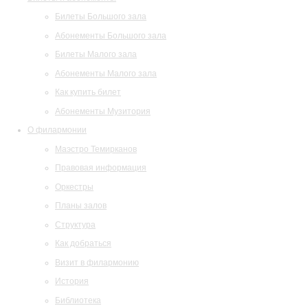
Билеты Большого зала
Абонементы Большого зала
Билеты Малого зала
Абонементы Малого зала
Как купить билет
Абонементы Музитория
О филармонии
Маэстро Темирканов
Правовая информация
Оркестры
Планы залов
Структура
Как добраться
Визит в филармонию
История
Библиотека