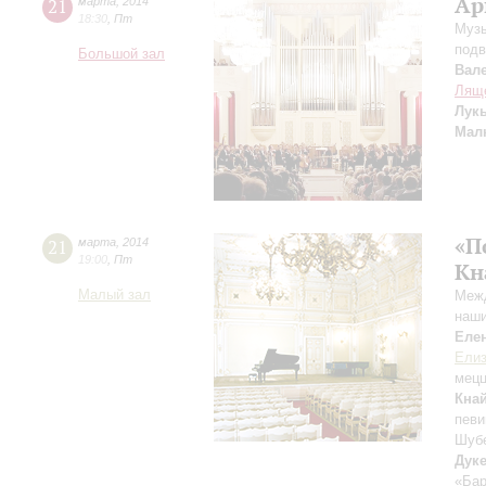
Ар
21
марта
,
2014
18:30
,
Пт
Музы
подв
Большой зал
Вал
Лящ
Лук
Мал
«П
21
марта
,
2014
19:00
,
Пт
Кн
Малый зал
Межд
наши
Еле
Елиз
мецц
Кна
певи
Шубе
Дук
«Бар