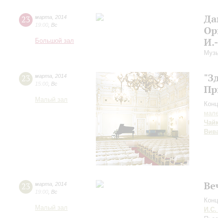
Да
23
марта
,
2014
19:00
,
Вс
Ор
И.
Большой зал
Музы
"З
23
марта
,
2014
15:00
,
Вс
Пр
Малый зал
Конц
мале
Чай
Вив
Ве
23
марта
,
2014
19:00
,
Вс
Конц
Малый зал
И.С.