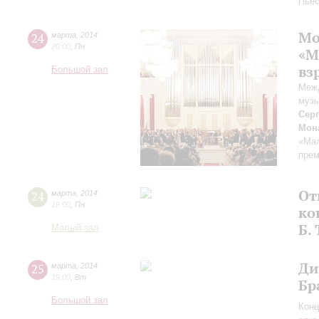
Пьес
Мо
24
марта
,
2014
20:00
,
Пн
«М
вз
Большой зал
Меж
муз
Серг
Мона
«Мал
прем
От
24
марта
,
2014
19:00
,
Пн
ко
Б.
Малый зал
Ди
25
марта
,
2014
19:00
,
Вт
Бр
Большой зал
Конц