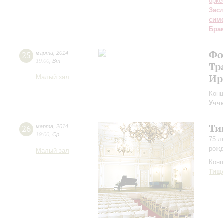
орке
Зас
сим
Бра
Фо
25
марта
,
2014
19:00
,
Вт
Тр
Ир
Малый зал
Конц
Учч
Ти
26
марта
,
2014
19:00
,
Ср
75 л
рожд
Малый зал
Конц
Тищ