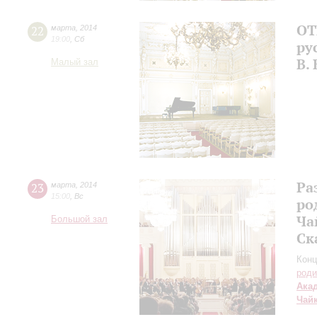
ОТ
22
марта
,
2014
19:00
,
Сб
ру
В.
Малый зал
Ра
23
марта
,
2014
15:00
,
Вс
ро
Ча
Большой зал
Ск
Конц
роди
Ака
Чай