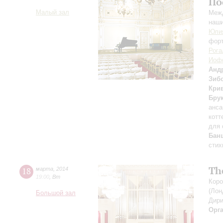
По
Малый зал
Межд
наши
Юли
фор
Рога
Иоф
Анд
Зиб
Кри
Бру
анса
котт
для 
Бан
стих
Th
18
марта
,
2014
19:00
,
Вт
Коро
(Лон
Большой зал
Дири
Орг