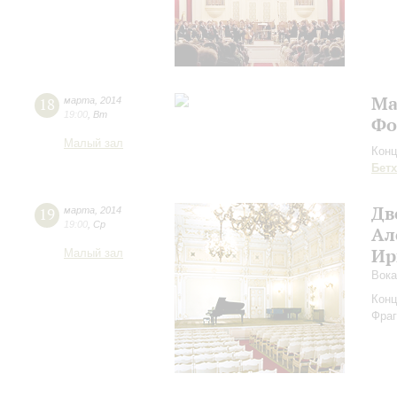
Ма
18
марта
,
2014
19:00
,
Вт
Фо
Малый зал
Конц
Бет
Дв
19
марта
,
2014
19:00
,
Ср
Ал
Ир
Малый зал
Вока
Конц
Фраг