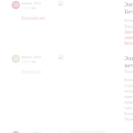
Эн
20
марта
,
2014
19:00
,
Чт
Бе
Большой зал
Конц
Росс
Зас
сим
Бет
Эл
20
марта
,
2014
19:00
,
Чт
ве
Малый зал
Посв
Конц
Гай
эксп
маж
Араб
трех
Валь
Пос