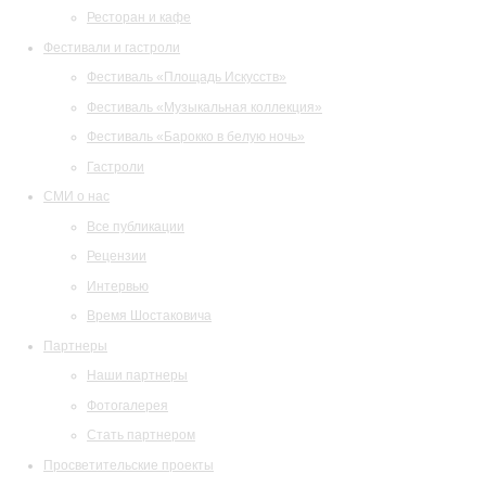
Ресторан и кафе
Фестивали и гастроли
Фестиваль «Площадь Искусств»
Фестиваль «Музыкальная коллекция»
Фестиваль «Барокко в белую ночь»
Гастроли
СМИ о нас
Все публикации
Рецензии
Интервью
Время Шостаковича
Партнеры
Наши партнеры
Фотогалерея
Стать партнером
Просветительские проекты