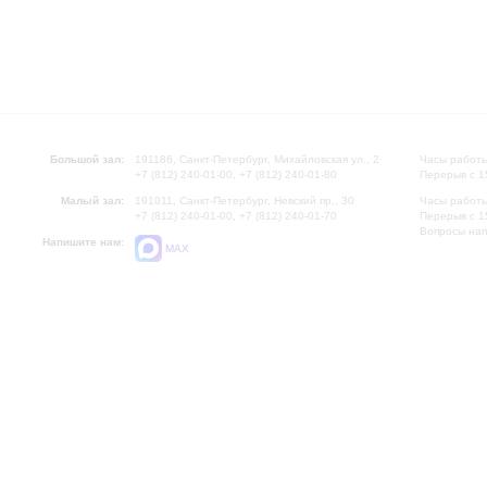
Большой зал:
191186, Санкт-Петербург, Михайловская ул., 2
Часы работы
+7 (812) 240-01-00, +7 (812) 240-01-80
Перерыв с 1
Малый зал:
191011, Санкт-Петербург, Невский пр., 30
Часы работы
+7 (812) 240-01-00, +7 (812) 240-01-70
Перерыв с 1
Вопросы на
Напишите нам:
MAX