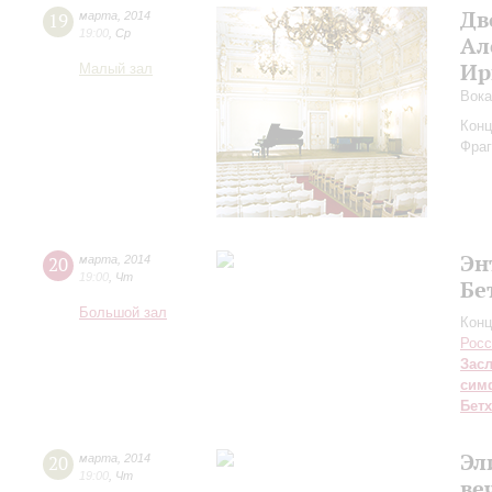
Дв
19
марта
,
2014
19:00
,
Ср
Ал
Ир
Малый зал
Вока
Конц
Фраг
Эн
20
марта
,
2014
19:00
,
Чт
Бе
Большой зал
Конц
Росс
Зас
сим
Бет
Эл
20
марта
,
2014
19:00
,
Чт
ве