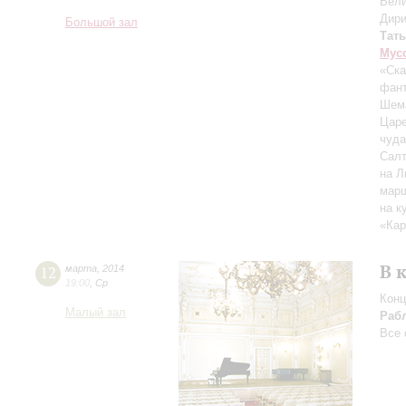
Вели
Дири
Большой зал
Тать
Мус
«Ска
фант
Шема
Царе
чуда
Сал
на Л
марш
на к
«Кар
В 
12
марта
,
2014
19:00
,
Ср
Конц
Малый зал
Раб
Все 