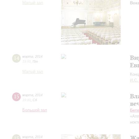
Малый зал
Вок
Ви
14
марта
,
2014
19:00
,
Пт
Ев
Малый зал
Конц
И.С.
Вл
15
марта
,
2014
19:00
,
Сб
ве
Большой зал
Бет
«Апп
нокт
Жа
15
марта
,
2014