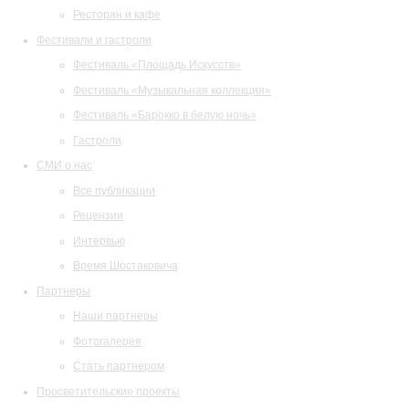
Ресторан и кафе
Фестивали и гастроли
Фестиваль «Площадь Искусств»
Фестиваль «Музыкальная коллекция»
Фестиваль «Барокко в белую ночь»
Гастроли
СМИ о нас
Все публикации
Рецензии
Интервью
Время Шостаковича
Партнеры
Наши партнеры
Фотогалерея
Стать партнером
Просветительские проекты