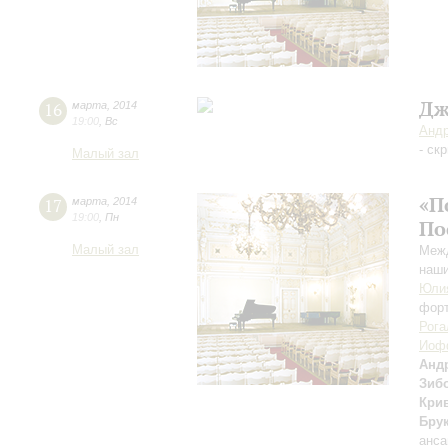
Дж
16
марта
,
2014
19:00
,
Вс
Андр
- ск
Малый зал
«П
17
марта
,
2014
19:00
,
Пн
По
Малый зал
Межд
наши
Юли
фор
Рога
Иоф
Анд
Зиб
Кри
Бру
анса