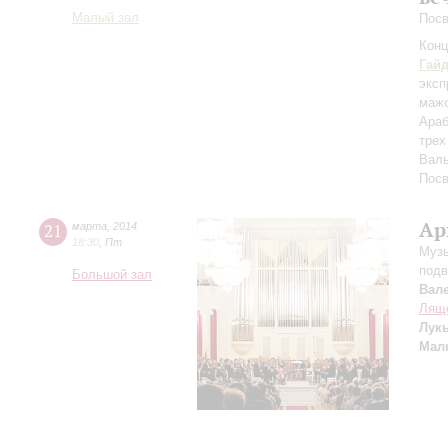
Малый зал
Посв
Конц
Гай
эксп
маж
Араб
трех
Валь
Пос
Ар
21
марта
,
2014
18:30
,
Пт
Музы
подв
Большой зал
Вал
Лящ
Лук
Мал