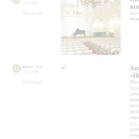
15:00
,
Сб
ко
Малый зал
Инст
Нат
Ан
15
марта
,
2014
19:00
,
Сб
«Н
Малый зал
Юбил
Вера
сопр
режи
виол
флей
баро
И.С.
одно
кон