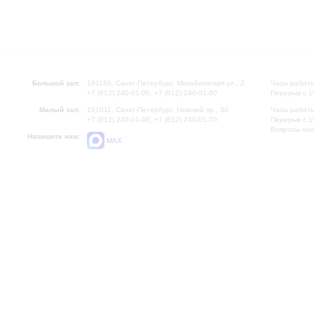
Большой зал:
191186, Санкт-Петербург, Михайловская ул., 2
Часы работы
+7 (812) 240-01-00, +7 (812) 240-01-80
Перерыв с 1
Малый зал:
191011, Санкт-Петербург, Невский пр., 30
Часы работы
+7 (812) 240-01-00, +7 (812) 240-01-70
Перерыв с 1
Вопросы на
Напишите нам:
MAX