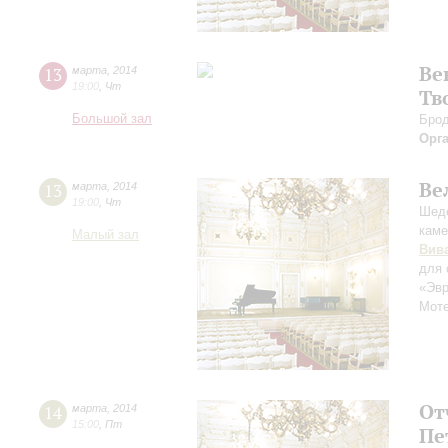
Ве
13
марта
,
2014
19:00
,
Чт
Тв
Большой зал
Брод
Орг
Ве
13
марта
,
2014
19:00
,
Чт
Шеде
каме
Малый зал
Вив
для 
«Эв
Мот
От
14
марта
,
2014
15:00
,
Пт
Пе