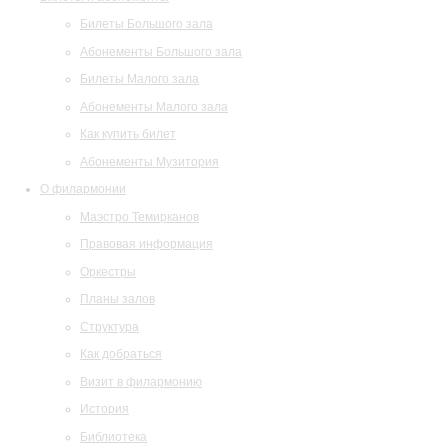
Билеты Большого зала
Абонементы Большого зала
Билеты Малого зала
Абонементы Малого зала
Как купить билет
Абонементы Музитория
О филармонии
Маэстро Темирканов
Правовая информация
Оркестры
Планы залов
Структура
Как добраться
Визит в филармонию
История
Библиотека