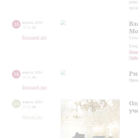
маж
орга
Вл
16
марта
,
2014
15:00
,
Вс
Мо
Большой зал
Соли
Конц
Ака
Чай
Ри
16
марта
,
2014
20:00
,
Вс
Орг
Большой зал
Ол
16
марта
,
2014
15:00
,
Вс
уч
Малый зал