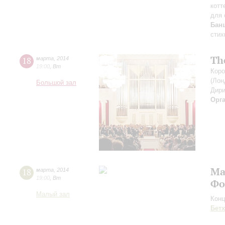
котт
для 
Бан
стих
Th
18
марта
,
2014
19:00
,
Вт
Коро
(Лон
Большой зал
Дири
Орг
Ма
18
марта
,
2014
19:00
,
Вт
Фо
Малый зал
Конц
Бет