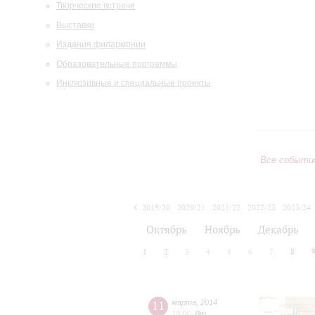
Творческие встречи
Выставки
Издания филармонии
Образовательные программы
Инклюзивные и специальные проекты
Все событи
2019/20
2020/21
2021/22
2022/23
2023/24
2024/25
2025/26
2026/27
Октябрь
Ноябрь
Декабрь
1
2
3
4
5
6
7
8
11
марта
,
2014
19:00
,
Вт