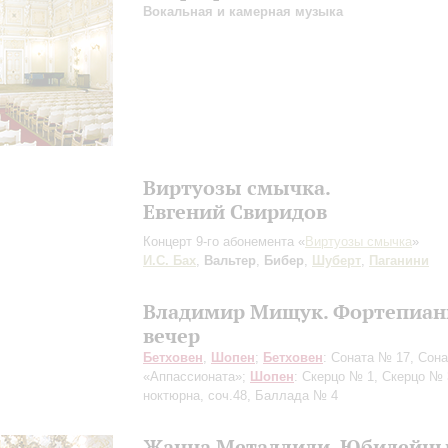
Вокальная и камерная музыка
Виртуозы смычка.
Евгений Свиридов
Концерт 9-го абонемента «
Виртуозы смычка
»
И.С. Бах
,
Вальтер
,
Бибер
,
Шуберт
,
Паганини
Владимир Мищук. Фортепиа
вечер
Бетховен
,
Шопен
;
Бетховен
: Соната № 17, Сон
«Аппассионата»;
Шопен
: Скерцо № 1, Скерцо № 
ноктюрна, соч.48, Баллада № 4
Жанна Металлиди. Юбилейн