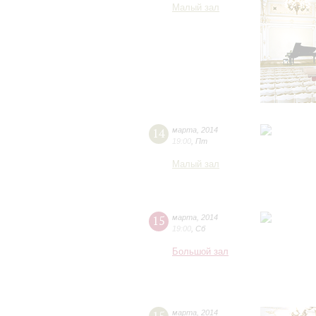
Малый зал
14
марта
,
2014
19:00
,
Пт
Малый зал
15
марта
,
2014
19:00
,
Сб
Большой зал
марта
,
2014