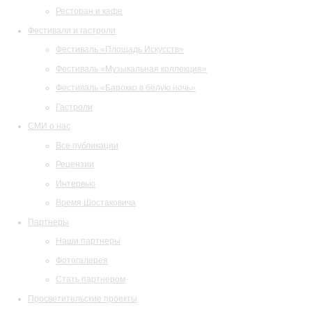
Ресторан и кафе
Фестивали и гастроли
Фестиваль «Площадь Искусств»
Фестиваль «Музыкальная коллекция»
Фестиваль «Барокко в белую ночь»
Гастроли
СМИ о нас
Все публикации
Рецензии
Интервью
Время Шостаковича
Партнеры
Наши партнеры
Фотогалерея
Стать партнером
Просветительские проекты