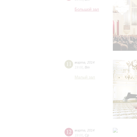
Большой зал
11
марта
,
2014
19:00
,
Вт
Малый зал
12
марта
,
2014
19:00
,
Ср