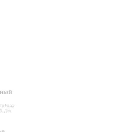
нный
ата № 23
3, Два
ый