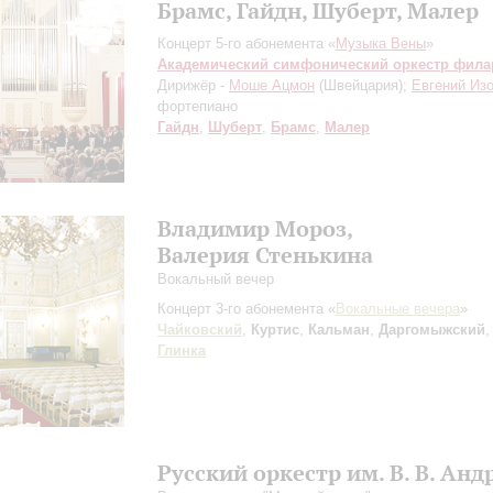
Брамс, Гайдн, Шуберт, Малер
Концерт 5-го абонемента «
Музыка Вены
»
Академический симфонический оркестр фил
Дирижёр -
Моше Ацмон
(Швейцария);
Евгений Из
фортепиано
Гайдн
,
Шуберт
,
Брамс
,
Малер
Владимир Мороз,
Валерия Стенькина
Вокальный вечер
Концерт 3-го абонемента «
Вокальные вечера
»
Чайковский
,
Куртис
,
Кальман
,
Даргомыжский
Глинка
Русский оркестр им. В. В. Анд