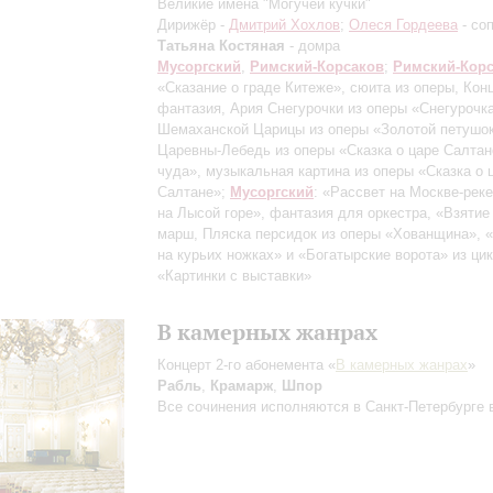
Великие имена "Могучей кучки"
Дирижёр -
Дмитрий Хохлов
;
Олеся Гордеева
- со
Татьяна Костяная
- домра
Мусоргский
,
Римский-Корсаков
;
Римский-Кор
«Сказание о граде Китеже», сюита из оперы, Кон
фантазия, Ария Снегурочки из оперы «Снегурочк
Шемаханской Царицы из оперы «Золотой петушок
Царевны-Лебедь из оперы «Сказка о царе Салтан
чуда», музыкальная картина из оперы «Сказка о 
Салтане»;
Мусоргский
: «Рассвет на Москве-реке
на Лысой горе», фантазия для оркестра, «Взятие
марш, Пляска персидок из оперы «Хованщина», 
на курьих ножках» и «Богатырские ворота» из ци
«Картинки с выставки»
В камерных жанрах
Концерт 2-го абонемента «
В камерных жанрах
»
Рабль
,
Крамарж
,
Шпор
Все сочинения исполняются в Санкт-Петербурге 