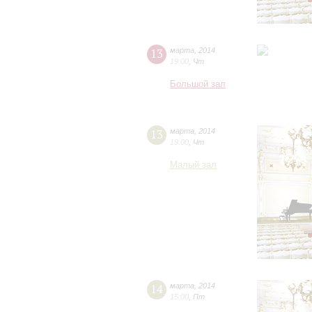
13
марта
,
2014
19:00
,
Чт
Большой зал
13
марта
,
2014
19:00
,
Чт
Малый зал
14
марта
,
2014
15:00
,
Пт