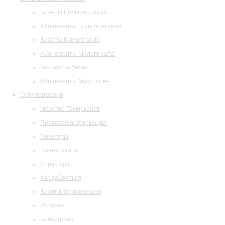
Билеты Большого зала
Абонементы Большого зала
Билеты Малого зала
Абонементы Малого зала
Как купить билет
Абонементы Музитория
О филармонии
Маэстро Темирканов
Правовая информация
Оркестры
Планы залов
Структура
Как добраться
Визит в филармонию
История
Библиотека