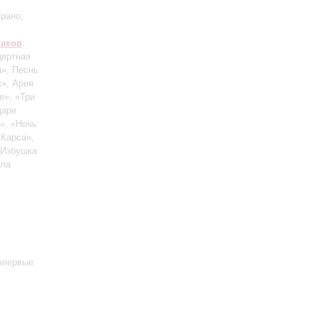
прано;
саков
:
цертная
а», Песнь
», Ария
е», «Три
царе
», «Ночь
 Карса»,
«Избушка
кла
впервые