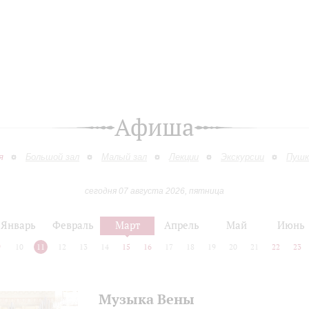
Афиша
я
Большой зал
Малый зал
Лекции
Экскурсии
Пушк
сегодня 07 августа 2026, пятница
Январь
Февраль
Март
Апрель
Май
Июнь
9
10
11
12
13
14
15
16
17
18
19
20
21
22
23
Музыка Вены