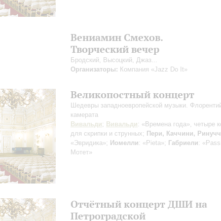
Вениамин Смехов.
Творческий вечер
Бродский, Высоцкий, Джаз...
Организаторы:
Компания «Jazz Do It»
Великопостный концерт
Шедевры западноевропейской музыки. Флоренти
камерата
Вивальди
;
Вивальди
: «Времена года», четыре 
для скрипки и струнных;
Пери, Каччини, Ринуч
«Эвридика»;
Иомелли
: «Pieta»;
Габриели
: «Pass
Мотет»
Отчётный концерт ДШИ на
Петроградской