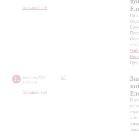
ко
Ел
Большой зал
На с
Обра
Брун
Пудо
Обра
<br 
Чай
Бел
Пуч
За
31
августа
,
2013
19:00
,
Сб
ко
Ел
Большой зал
В эт
усло
язык
для 
закр
Эрми