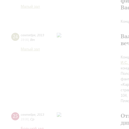
фи
Ва
Малый зал
Конц
Ва
24
сентября
,
2013
19:00
,
Вт
ве
Малый зал
Конц
И.С.
конц
Поло
фант
«Ка
стра
104,
Пляс
От
25
сентября
,
2013
19:00
,
Ср
дн
Большой зал