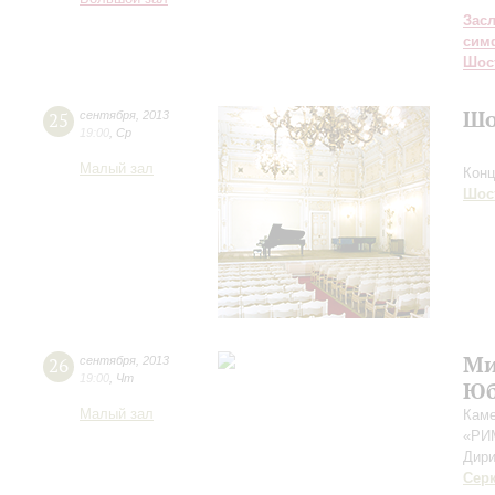
Зас
сим
Шос
Шо
25
сентября
,
2013
19:00
,
Ср
Малый зал
Конц
Шос
Ми
26
сентября
,
2013
19:00
,
Чт
Юб
Малый зал
Каме
«РИ
Дири
Сер