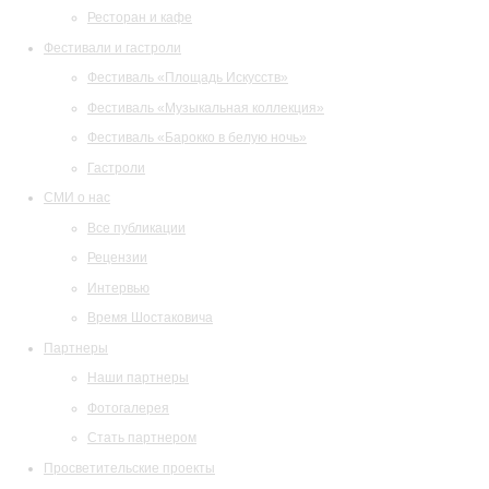
Ресторан и кафе
Фестивали и гастроли
Фестиваль «Площадь Искусств»
Фестиваль «Музыкальная коллекция»
Фестиваль «Барокко в белую ночь»
Гастроли
СМИ о нас
Все публикации
Рецензии
Интервью
Время Шостаковича
Партнеры
Наши партнеры
Фотогалерея
Стать партнером
Просветительские проекты