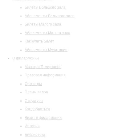
Билеты Большого зала
Абонементы Большого зала
Билеты Малого зала
Абонементы Малого зала
Как купить билет
Абонементы Музитория
О филармонии
Маэстро Темирканов
Правовая информация
Оркестры
Планы залов
Структура
Как добраться
Визит в филармонию
История
Библиотека