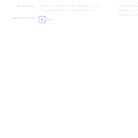
Малый зал:
191011, Санкт-Петербург, Невский пр., 30
Часы работы
+7 (812) 240-01-00, +7 (812) 240-01-70
Перерыв с 1
Вопросы на
Напишите нам:
MAX