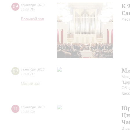
К 
09
сентября
,
2013
19:00
,
Пн
Са
Большой зал
Фест
Ми
09
сентября
,
2013
19:00
,
Пн
Меж
"Цар
Малый зал
Обще
Кас
Юр
11
сентября
,
2013
19:30
,
Ср
Цн
Ча
В ра