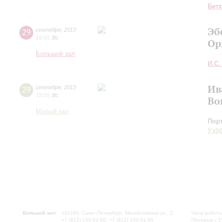
Бет
Эб
29
сентября
,
2013
19:00
,
Вс
Ор
Большой зал
И.С.
Ив
29
сентября
,
2013
19:00
,
Вс
Во
Малый зал
Пор
Уэб
Большой зал:
191186, Санкт-Петербург, Михайловская ул., 2
Часы работы
+7 (812) 240-01-00, +7 (812) 240-01-80
Перерыв с 1