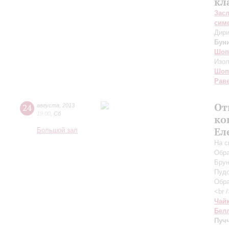
кл
Зас
сим
Дири
Бун
Шоп
Изол
Шоп
Рав
От
24
августа
,
2013
19:00
,
Сб
ко
Ел
Большой зал
На с
Обра
Брун
Пудо
Обра
<br 
Чай
Бел
Пуч