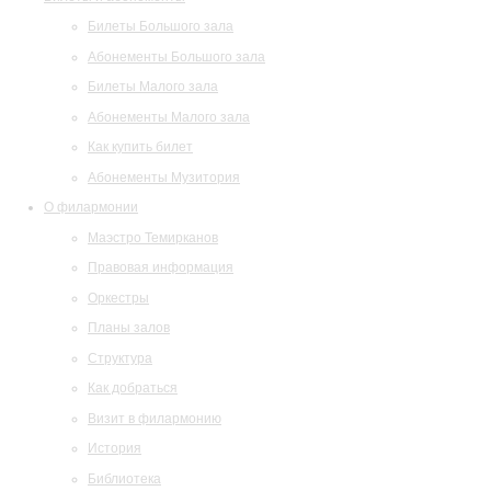
Билеты Большого зала
Абонементы Большого зала
Билеты Малого зала
Абонементы Малого зала
Как купить билет
Абонементы Музитория
О филармонии
Маэстро Темирканов
Правовая информация
Оркестры
Планы залов
Структура
Как добраться
Визит в филармонию
История
Библиотека