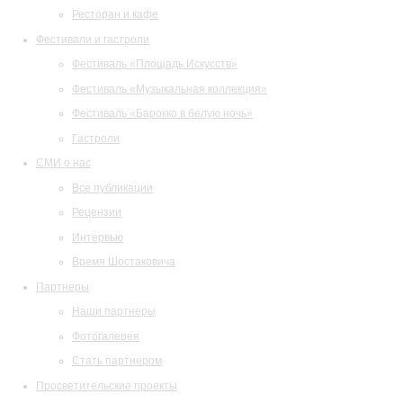
Ресторан и кафе
Фестивали и гастроли
Фестиваль «Площадь Искусств»
Фестиваль «Музыкальная коллекция»
Фестиваль «Барокко в белую ночь»
Гастроли
СМИ о нас
Все публикации
Рецензии
Интервью
Время Шостаковича
Партнеры
Наши партнеры
Фотогалерея
Стать партнером
Просветительские проекты