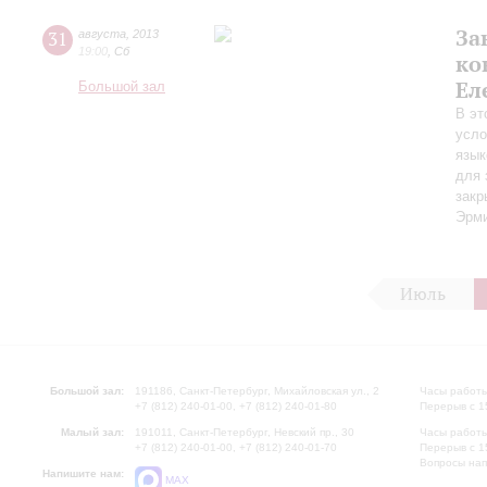
За
31
августа
,
2013
19:00
,
Сб
ко
Ел
Большой зал
В эт
усло
язык
для 
закр
Эрми
Июль
Большой зал:
191186, Санкт-Петербург, Михайловская ул., 2
Часы работы
+7 (812) 240-01-00, +7 (812) 240-01-80
Перерыв с 1
Малый зал:
191011, Санкт-Петербург, Невский пр., 30
Часы работы
+7 (812) 240-01-00, +7 (812) 240-01-70
Перерыв с 1
Вопросы на
Напишите нам:
MAX