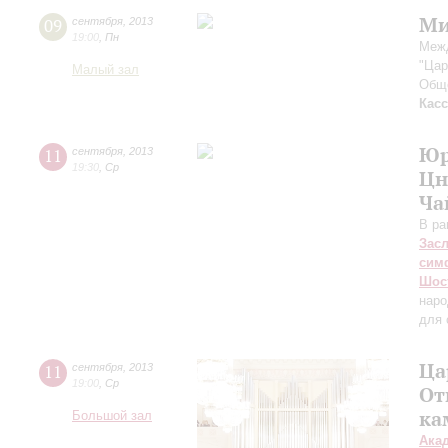
Ми
09
сентября
,
2013
19:00
,
Пн
Меж
"Цар
Малый зал
Обще
Кас
Юр
11
сентября
,
2013
19:30
,
Ср
Цн
Ча
В ра
Зас
сим
Шос
наро
для 
Ца
11
сентября
,
2013
19:00
,
Ср
От
ка
Большой зал
Ака