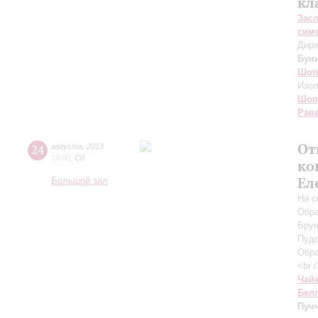
кл
Зас
сим
Дири
Бун
Шоп
Изол
Шоп
Рав
От
24
августа
,
2013
19:00
,
Сб
ко
Ел
Большой зал
На с
Обра
Брун
Пудо
Обра
<br 
Чай
Бел
Пуч