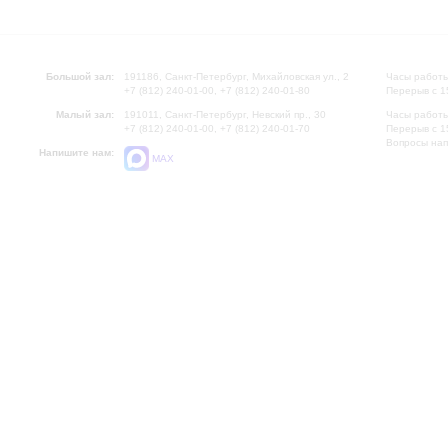
Большой зал:
191186, Санкт-Петербург, Михайловская ул., 2
Часы работы
+7 (812) 240-01-00, +7 (812) 240-01-80
Перерыв с 1
Малый зал:
191011, Санкт-Петербург, Невский пр., 30
Часы работы
+7 (812) 240-01-00, +7 (812) 240-01-70
Перерыв с 1
Вопросы на
Напишите нам:
MAX