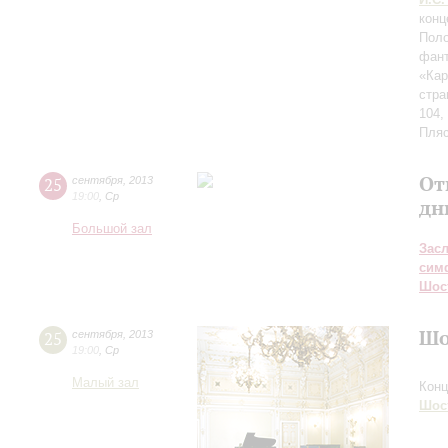
конц
Поло
фант
«Ка
стра
104,
Пляс
От
25
сентября
,
2013
19:00
,
Ср
дн
Большой зал
Зас
сим
Шос
Шо
25
сентября
,
2013
19:00
,
Ср
Малый зал
Конц
Шос