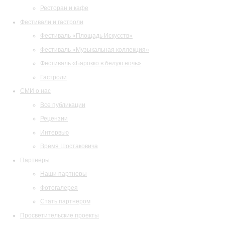
Ресторан и кафе
Фестивали и гастроли
Фестиваль «Площадь Искусств»
Фестиваль «Музыкальная коллекция»
Фестиваль «Барокко в белую ночь»
Гастроли
СМИ о нас
Все публикации
Рецензии
Интервью
Время Шостаковича
Партнеры
Наши партнеры
Фотогалерея
Стать партнером
Просветительские проекты