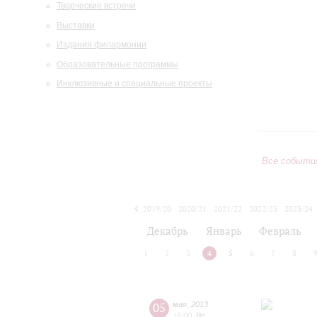
Творческие встречи
Выставки
Издания филармонии
Образовательные программы
Инклюзивные и специальные проекты
Все событи
2019/20
2020/21
2021/22
2022/23
2023/24
2024/25
2025/26
2026/27
Декабрь
Январь
Февраль
1
2
3
4
5
6
7
8
05
мая
,
2013
18:00
,
Вс