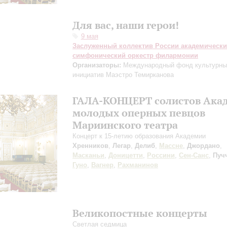
Для вас, наши герои!
9 мая
Заслуженный коллектив России академическ
симфонический оркестр филармонии
Организаторы:
Международный фонд культурны
инициатив Маэстро Темирканова
ГАЛА-КОНЦЕРТ солистов Ака
молодых оперных певцов
Мариинского театра
Концерт к 15-летию образования Академии
Хренников
,
Легар
,
Делиб
,
Массне
,
Джордано
,
Масканьи
,
Доницетти
,
Россини
,
Сен-Санс
,
Пуч
Гуно
,
Вагнер
,
Рахманинов
Великопостные концерты
Светлая седмица