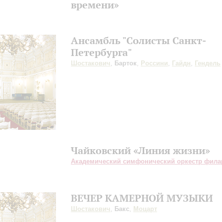
времени»
Ансамбль "Солисты Санкт-
Петербурга"
Шостакович
,
Барток
,
Россини
,
Гайдн
,
Гендель
Чайковский «Линия жизни»
Академический симфонический оркестр фил
ВЕЧЕР КАМЕРНОЙ МУЗЫКИ
Шостакович
,
Бакс
,
Моцарт