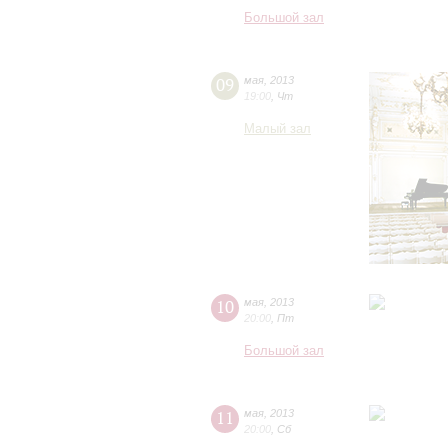
Большой зал
09
мая
,
2013
19:00
,
Чт
Малый зал
10
мая
,
2013
20:00
,
Пт
Большой зал
11
мая
,
2013
20:00
,
Сб