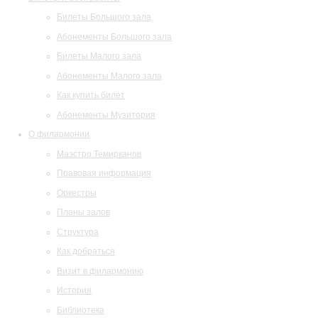
Билеты Большого зала
Абонементы Большого зала
Билеты Малого зала
Абонементы Малого зала
Как купить билет
Абонементы Музитория
О филармонии
Маэстро Темирканов
Правовая информация
Оркестры
Планы залов
Структура
Как добраться
Визит в филармонию
История
Библиотека