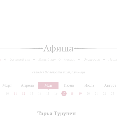
Афиша
я
Большой зал
Малый зал
Лекции
Экскурсии
Пушк
сегодня 07 августа 2026, пятница
Март
Апрель
Май
Июнь
Июль
Август
9
10
11
12
13
14
15
16
17
18
19
20
21
22
23
Тарья Турунен