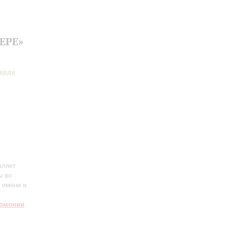
ЕРЕ»
ерди
вляет
ы во
и имени и
армонии