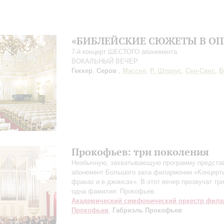
«БИБЛЕЙСКИЕ СЮЖЕТЫ В ОП
7-й концерт ШЕСТОГО абонемента
ВОКАЛЬНЫЙ ВЕЧЕР
Геккер
,
Серов
,
Массне
,
Р. Штраус
,
Сен-Санс
,
В
Прокофьев: три поколения
Необычную, захватывающую программу предста
абонемент Большого зала филармонии «Концерт
фраках и в джинсах». В этот вечер прозвучат тр
одна фамилия: Прокофьев.
Академический симфонический оркестр фил
Прокофьев
,
Габриэль Прокофьев