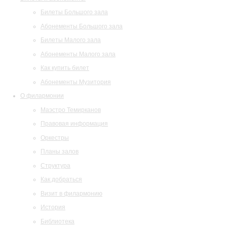
Билеты Большого зала
Абонементы Большого зала
Билеты Малого зала
Абонементы Малого зала
Как купить билет
Абонементы Музитория
О филармонии
Маэстро Темирканов
Правовая информация
Оркестры
Планы залов
Структура
Как добраться
Визит в филармонию
История
Библиотека