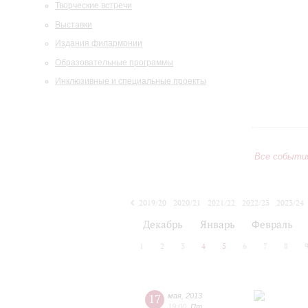
Творческие встречи
Выставки
Издания филармонии
Образовательные программы
Инклюзивные и специальные проекты
Все событи
2019/20
2020/21
2021/22
2022/23
2023/24
2024/25
2025/26
2026/27
Декабрь
Январь
Февраль
1
2
3
4
5
6
7
8
17
мая
,
2013
19:00
,
Пт