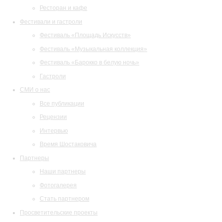
Ресторан и кафе
Фестивали и гастроли
Фестиваль «Площадь Искусств»
Фестиваль «Музыкальная коллекция»
Фестиваль «Барокко в белую ночь»
Гастроли
СМИ о нас
Все публикации
Рецензии
Интервью
Время Шостаковича
Партнеры
Наши партнеры
Фотогалерея
Стать партнером
Просветительские проекты