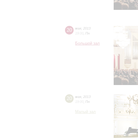
20
мая
,
2013
19:00
,
Пн
Большой зал
20
мая
,
2013
19:00
,
Пн
Малый зал