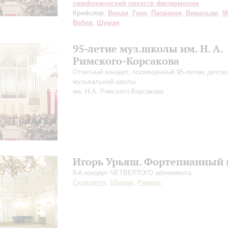
симфонический оркестр филармонии
Крейслер
,
Верди
,
Гуно
,
Паганини
,
Вивальди
,
М
Вебер
,
Шуман
95-летие муз.школы им. Н. А.
Римского-Корсакова
Отчетный концерт, посвященный 95-летию детск
музыкальной школы
им. Н.А. Римского-Корсакова
Игорь Урьяш. Фортепианный 
8-й концерт ЧЕТВЕРТОГО абонемента
Скарлатти
,
Шуман
,
Равель