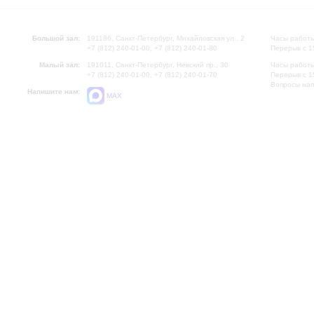
Большой зал:
191186, Санкт-Петербург, Михайловская ул., 2
Часы работы
+7 (812) 240-01-00, +7 (812) 240-01-80
Перерыв с 1
Малый зал:
191011, Санкт-Петербург, Невский пр., 30
Часы работы
+7 (812) 240-01-00, +7 (812) 240-01-70
Перерыв с 1
Вопросы на
Напишите нам:
MAX