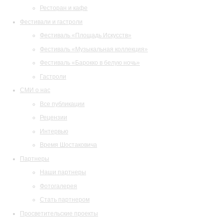
Ресторан и кафе
Фестивали и гастроли
Фестиваль «Площадь Искусств»
Фестиваль «Музыкальная коллекция»
Фестиваль «Барокко в белую ночь»
Гастроли
СМИ о нас
Все публикации
Рецензии
Интервью
Время Шостаковича
Партнеры
Наши партнеры
Фотогалерея
Стать партнером
Просветительские проекты