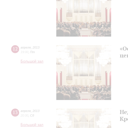
«О
12
апреля
,
2013
19:00
,
Пт
це
Большой зал
Не
13
апреля
,
2013
20:00
,
Сб
Кр
Большой зал