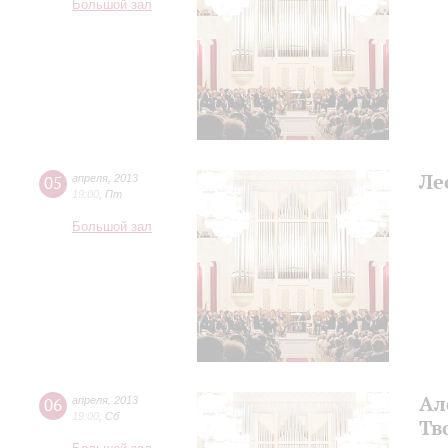
Большой зал
Ле
05
апреля
,
2013
19:00
,
Пт
Большой зал
Ал
06
апреля
,
2013
19:00
,
Сб
Тв