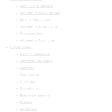
Билеты Большого зала
Абонементы Большого зала
Билеты Малого зала
Абонементы Малого зала
Как купить билет
Абонементы Музитория
О филармонии
Маэстро Темирканов
Правовая информация
Оркестры
Планы залов
Структура
Как добраться
Визит в филармонию
История
Библиотека