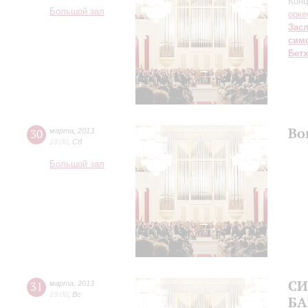
Конц
Большой зал
орке
Зас
сим
Бет
Во
30
марта
,
2013
19:00
,
Сб
Большой зал
СИ
31
марта
,
2013
19:00
,
Вс
БА