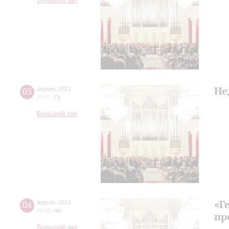
Большой зал
Не
03
апреля
,
2013
20:00
,
Ср
Большой зал
«Г
04
апреля
,
2013
19:00
,
Чт
пр
Большой зал