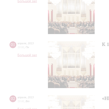
Большой зал
К 
01
апреля
,
2013
19:00
,
Пн
Большой зал
«Н
02
апреля
,
2013
19:00
,
Вт