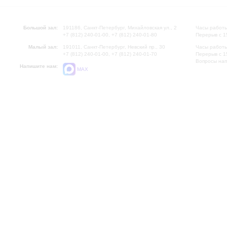
Большой зал:
191186, Санкт-Петербург, Михайловская ул., 2
Часы работы
+7 (812) 240-01-00, +7 (812) 240-01-80
Перерыв с 1
Малый зал:
191011, Санкт-Петербург, Невский пр., 30
Часы работы
+7 (812) 240-01-00, +7 (812) 240-01-70
Перерыв с 1
Вопросы на
Напишите нам:
MAX