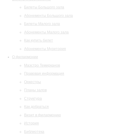
Билеты Большого зала
Абонементы Большого зала
Билеты Малого зала
Абонементы Малого зала
Как купить билет
Абонементы Музитория
О филармонии
Маэстро Темирканов
Правовая информация
Оркестры
Планы залов
Структура
Как добраться
Визит в филармонию
История
Библиотека