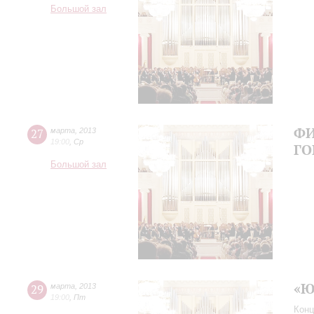
Большой зал
ФИ
27
марта
,
2013
19:00
,
Ср
ГО
Большой зал
«Ю
29
марта
,
2013
19:00
,
Пт
Конц