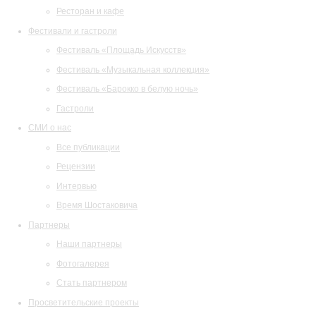
Ресторан и кафе
Фестивали и гастроли
Фестиваль «Площадь Искусств»
Фестиваль «Музыкальная коллекция»
Фестиваль «Барокко в белую ночь»
Гастроли
СМИ о нас
Все публикации
Рецензии
Интервью
Время Шостаковича
Партнеры
Наши партнеры
Фотогалерея
Стать партнером
Просветительские проекты