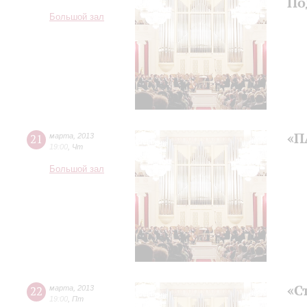
По
Большой зал
«П
21
марта
,
2013
19:00
,
Чт
Большой зал
«С
22
марта
,
2013
19:00
,
Пт