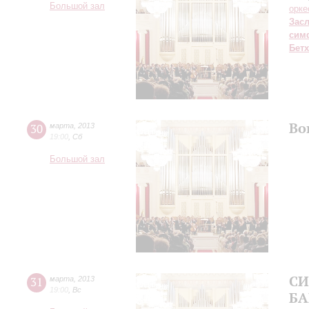
Большой зал
орке
Зас
сим
Бет
Во
30
марта
,
2013
19:00
,
Сб
Большой зал
СИ
31
марта
,
2013
19:00
,
Вс
БА