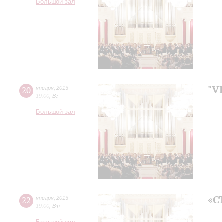
Большой зал
"V
20
января
,
2013
19:00
,
Вс
Большой зал
«С
22
января
,
2013
19:00
,
Вт