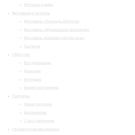
Ресторан и кафе
Фестивали и гастроли
Фестиваль «Площадь Искусств»
Фестиваль «Музыкальная коллекция»
Фестиваль «Барокко в белую ночь»
Гастроли
СМИ о нас
Все публикации
Рецензии
Интервью
Время Шостаковича
Партнеры
Наши партнеры
Фотогалерея
Стать партнером
Просветительские проекты