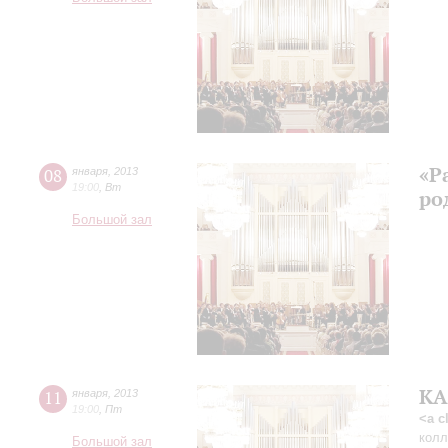
«Р
08
января
,
2013
19:00
,
Вт
ро
Большой зал
КА
11
января
,
2013
19:00
,
Пт
<a c
колл
Большой зал