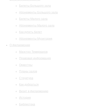
Билеты Большого зала
Абонементы Большого зала
Билеты Малого зала
Абонементы Малого зала
Как купить билет
Абонементы Музитория
О филармонии
Маэстро Темирканов
Правовая информация
Оркестры
Планы залов
Структура
Как добраться
Визит в филармонию
История
Библиотека