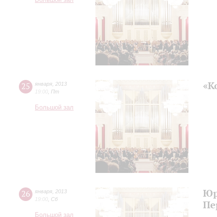
Большой зал
«К
25
января
,
2013
19:00
,
Пт
Большой зал
Юр
26
января
,
2013
19:00
,
Сб
Пе
Большой зал