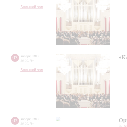
Большой зал
«К
03
января
,
2013
19:00
,
Чт
Большой зал
Ор
03
января
,
2013
19:00
,
Чт
М