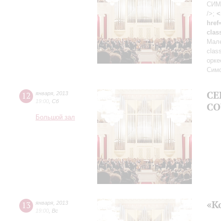
СИМ
/>;
<
href
clas
Мале
clas
орке
Сим
СЕ
12
января
,
2013
19:00
,
Сб
СО
Большой зал
«К
13
января
,
2013
19:00
,
Вс