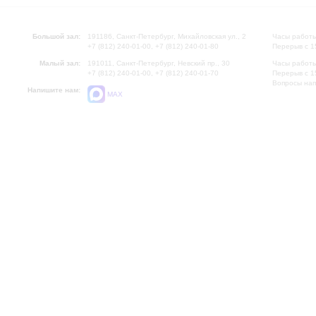
Большой зал:
191186, Санкт-Петербург, Михайловская ул., 2
Часы работы
+7 (812) 240-01-00, +7 (812) 240-01-80
Перерыв с 1
Малый зал:
191011, Санкт-Петербург, Невский пр., 30
Часы работы
+7 (812) 240-01-00, +7 (812) 240-01-70
Перерыв с 1
Вопросы на
Напишите нам:
MAX