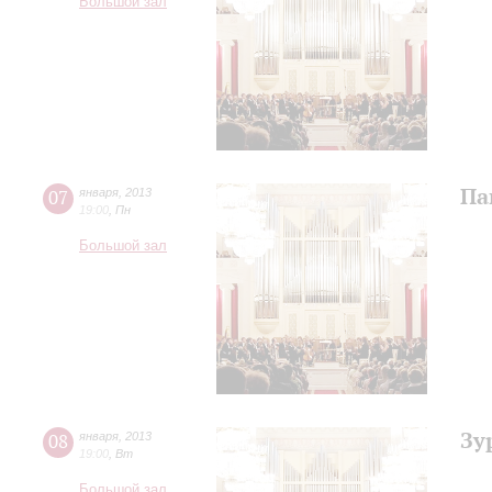
Большой зал
Па
07
января
,
2013
19:00
,
Пн
Большой зал
Зу
08
января
,
2013
19:00
,
Вт
Большой зал