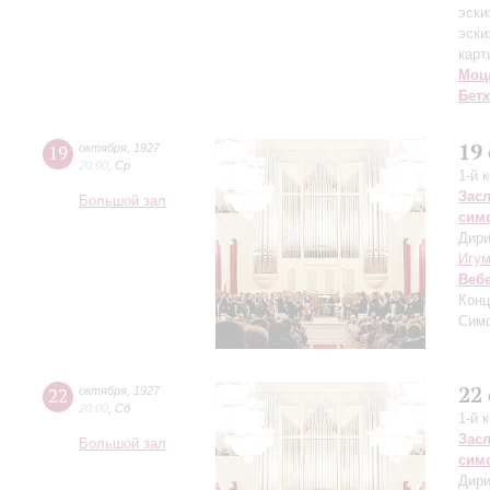
эски
эски
карт
Моц
Бет
19
19
октября
,
1927
20:00
,
Ср
1-й 
Зас
Большой зал
сим
Дири
Игу
Веб
Конц
Сим
22
22
октября
,
1927
20:00
,
Сб
1-й 
Зас
Большой зал
сим
Дири