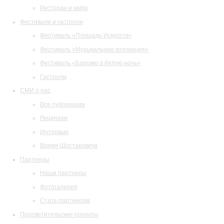
Ресторан и кафе
Фестивали и гастроли
Фестиваль «Площадь Искусств»
Фестиваль «Музыкальная коллекция»
Фестиваль «Барокко в белую ночь»
Гастроли
СМИ о нас
Все публикации
Рецензии
Интервью
Время Шостаковича
Партнеры
Наши партнеры
Фотогалерея
Стать партнером
Просветительские проекты