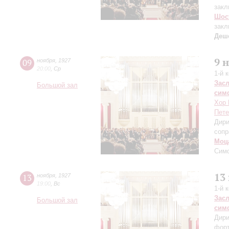
закл
Шос
закл
Деш
9 
09
ноября
,
1927
20:00
,
Ср
1-й 
Зас
Большой зал
сим
Хор 
Пете
Дири
сопр
Моц
Сим
13
13
ноября
,
1927
19:00
,
Вс
1-й 
Зас
Большой зал
сим
Дири
фор