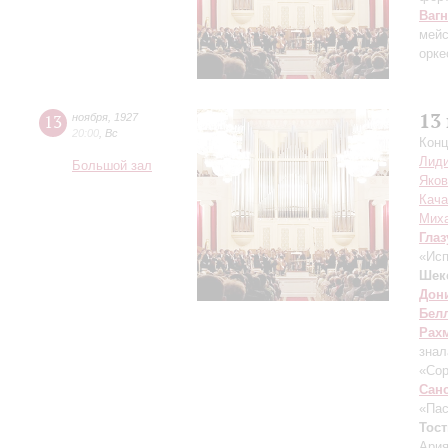
Ваг
мейс
орке
13
13
ноября
,
1927
20:00
,
Вс
Конц
Лиди
Большой зал
Яко
Кач
Mих
Глаз
«Исп
Шек
Дон
Бел
Рах
знал
«Сор
Сан
«Пас
Тост
Ария