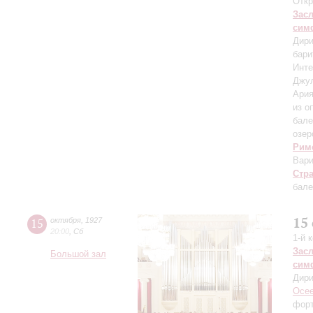
Откр
Зас
сим
Дири
бари
Инте
Джу
Ария
из о
бале
озер
Рим
Вари
Стр
бале
15
15
октября
,
1927
20:00
,
Сб
1-й 
Зас
Большой зал
сим
Дири
Осее
фор