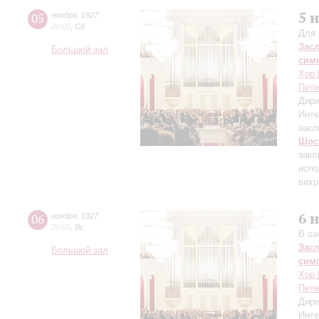
5 
05
ноября
,
1927
20:00
,
Сб
Для 
Зас
Большой зал
сим
Хор 
Пете
Дири
Инте
закл
Шос
закл
испо
вихр
6 
06
ноября
,
1927
20:00
,
Вс
В оз
Зас
Большой зал
сим
Хор 
Пете
Дири
Инте