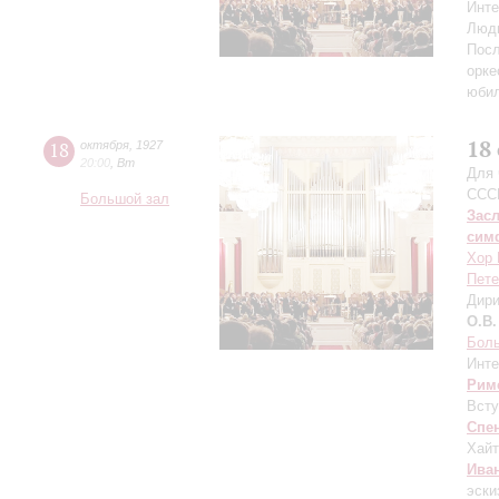
Инте
Люд
Посл
орке
юби
18
18
октября
,
1927
20:00
,
Вт
Для 
ССС
Большой зал
Зас
сим
Хор 
Пете
Дири
О.В.
Бол
Инте
Рим
Всту
Спе
Хайт
Ива
эски