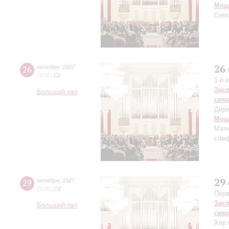
Моц
Сим
26
26
октября
,
1927
20:00
,
Ср
1-й 
Зас
Большой зал
сим
Дири
Моц
Мат
симф
29
29
октября
,
1927
20:00
,
Сб
Перв
Зас
Большой зал
сим
Хор 