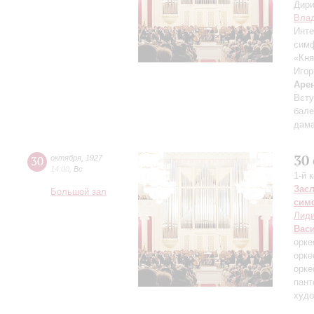
Дири
Влад
Инте
симф
«Кня
Игор
Аре
Всту
бале
дама
30
30
октября
,
1927
14:00
,
Вс
1-й 
Зас
Большой зал
сим
Лиди
Вас
орке
орке
орке
пант
худо