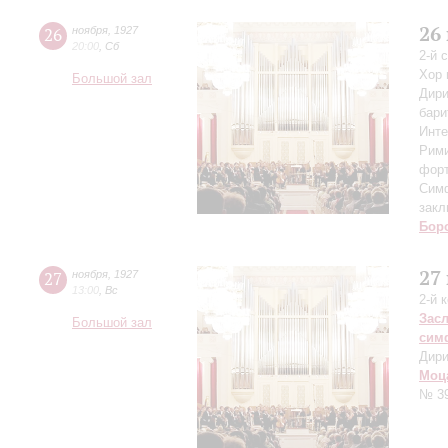
26
26
ноября
,
1927
20:00
,
Сб
2-й 
Хор 
Большой зал
Дири
бари
Инте
Рими
форт
Симф
закл
Бор
27
27
ноября
,
1927
13:00
,
Вс
2-й 
Зас
Большой зал
сим
Дири
Моц
№ 3