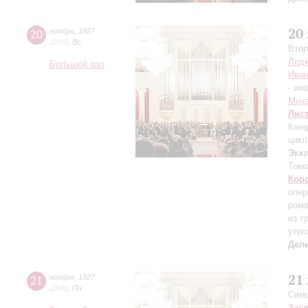
20
20
ноября
,
1927
20:00
,
Вс
Втор
Лиди
Большой зал
Иван
- ви
Mих
Лис
Канц
цикл
Экк
Токк
Кор
опер
ром
из т
утро
Дел
21
21
ноября
,
1927
20:00
,
Пн
Симф
Зас