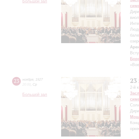
Большой зал
сим
Дири
виол
Инте
Люд
бале
озер
Аре
Всту
Бор
«Во
23
23
ноября
,
1927
20:00
,
Ср
2-й 
Зас
Большой зал
сим
Соли
Дири
Моц
Конц
орке