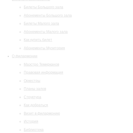
Билеты Большого зала
Абонементы Большого зала
Билеты Малого зала
Абонементы Малого зала
Как купить билет
Абонементы Музитория
О филармонии
Маэстро Темирканов
Правовая информация
Оркестры
Планы залов
Структура
Как добраться
Визит в филармонию
История
Библиотека