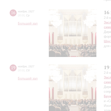
16
16
ноября
,
1927
20:00
,
Ср
2-й 
Зас
Большой зал
сим
Дири
фор
Шос
для 
19
19
ноября
,
1927
20:00
,
Сб
2-й 
Зас
Большой зал
сим
Дири
сопр
Бру
и «С
Изол
драм