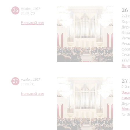
26
26
ноября
,
1927
20:00
,
Сб
2-й 
Хор 
Большой зал
Дири
бари
Инте
Рими
форт
Симф
закл
Бор
27
27
ноября
,
1927
13:00
,
Вс
2-й 
Зас
Большой зал
сим
Дири
Моц
№ 3