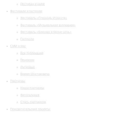
Ресторан и кафе
Фестивали и гастроли
Фестиваль «Площадь Искусств»
Фестиваль «Музыкальная коллекция»
Фестиваль «Барокко в белую ночь»
Гастроли
СМИ о нас
Все публикации
Рецензии
Интервью
Время Шостаковича
Партнеры
Наши партнеры
Фотогалерея
Стать партнером
Просветительские проекты