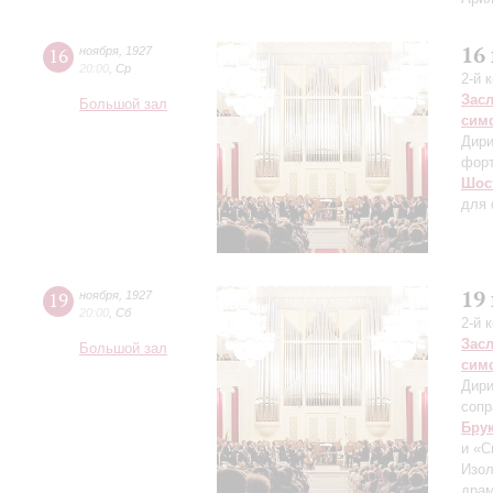
16
16
ноября
,
1927
20:00
,
Ср
2-й 
Зас
Большой зал
сим
Дири
фор
Шос
для 
19
19
ноября
,
1927
20:00
,
Сб
2-й 
Зас
Большой зал
сим
Дири
сопр
Бру
и «С
Изол
драм