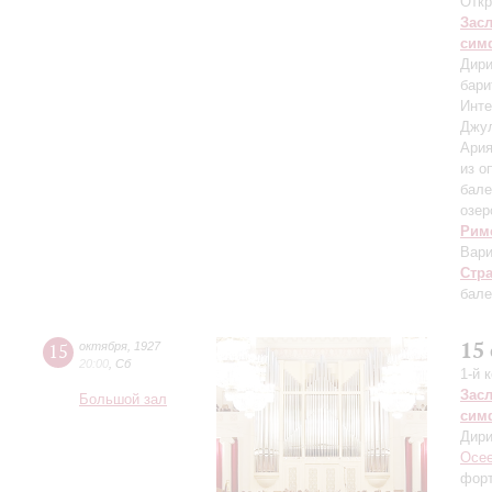
Откр
Зас
сим
Дири
бари
Инте
Джу
Ария
из о
бале
озер
Рим
Вари
Стр
бале
15
15
октября
,
1927
20:00
,
Сб
1-й 
Зас
Большой зал
сим
Дири
Осее
фор