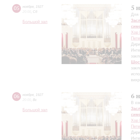
5 
05
ноября
,
1927
20:00
,
Сб
Для 
Зас
Большой зал
сим
Хор 
Пете
Дири
Инте
закл
Шос
закл
испо
вихр
6 
06
ноября
,
1927
20:00
,
Вс
В оз
Зас
Большой зал
сим
Хор 
Пете
Дири
Инте