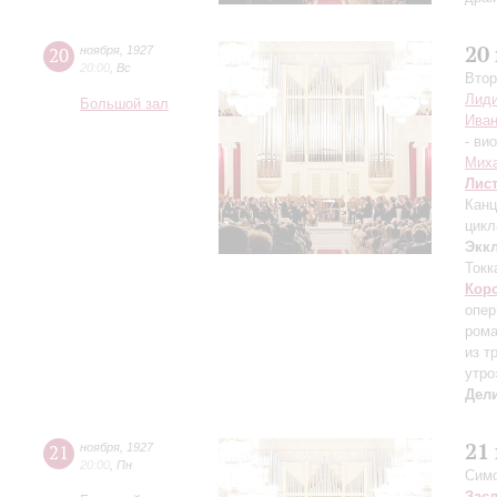
20
20
ноября
,
1927
20:00
,
Вс
Втор
Лиди
Большой зал
Иван
- ви
Mих
Лис
Канц
цикл
Экк
Токк
Кор
опер
ром
из т
утро
Дел
21
21
ноября
,
1927
20:00
,
Пн
Симф
Зас