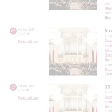
закл
Шос
закл
Деш
9 
09
ноября
,
1927
20:00
,
Ср
1-й 
Зас
Большой зал
сим
Хор 
Пете
Дири
сопр
Моц
Сим
13
13
ноября
,
1927
19:00
,
Вс
1-й 
Зас
Большой зал
сим
Дири
фор