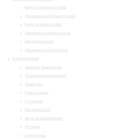
Билеты Большого зала
Абонементы Большого зала
Билеты Малого зала
Абонементы Малого зала
Как купить билет
Абонементы Музитория
О филармонии
Маэстро Темирканов
Правовая информация
Оркестры
Планы залов
Структура
Как добраться
Визит в филармонию
История
Библиотека