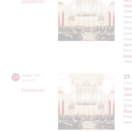
Большой зал
сим
Дири
виол
Инте
Люд
бале
озер
Аре
Всту
Бор
«Во
23
23
ноября
,
1927
20:00
,
Ср
2-й 
Зас
Большой зал
сим
Соли
Дири
Моц
Конц
орке