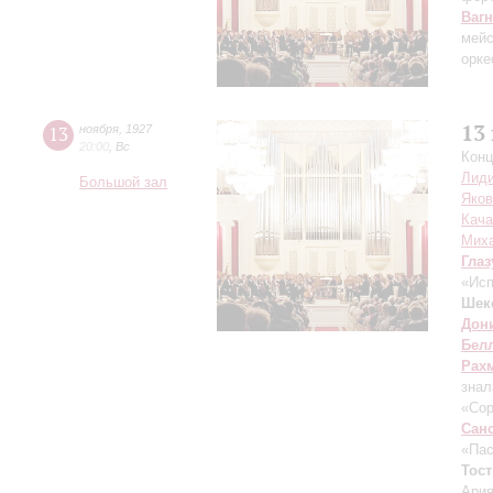
Ваг
мейс
орке
13
13
ноября
,
1927
20:00
,
Вс
Конц
Лиди
Большой зал
Яко
Кач
Mих
Глаз
«Исп
Шек
Дон
Бел
Рах
знал
«Сор
Сан
«Пас
Тост
Ария