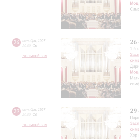
Моц
Сим
26
26
октября
,
1927
20:00
,
Ср
1-й 
Зас
Большой зал
сим
Дири
Моц
Мат
симф
29
29
октября
,
1927
20:00
,
Сб
Перв
Зас
Большой зал
сим
Хор 