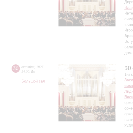
Дири
Влад
Инте
симф
«Кня
Игор
Аре
Всту
бале
дама
30
30
октября
,
1927
14:00
,
Вс
1-й 
Зас
Большой зал
сим
Лиди
Вас
орке
орке
орке
пант
худо