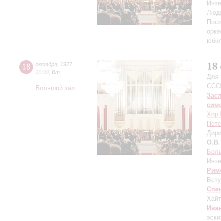
Инте
Люд
Посл
орке
юби
18
18
октября
,
1927
20:00
,
Вт
Для 
ССС
Большой зал
Зас
сим
Хор 
Пете
Дири
О.В.
Бол
Инте
Рим
Всту
Спе
Хайт
Ива
эски