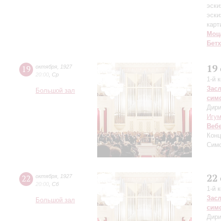
эски
эски
карт
Моц
Бет
19
19
октября
,
1927
20:00
,
Ср
1-й 
Зас
Большой зал
сим
Дири
Игу
Веб
Конц
Сим
22
22
октября
,
1927
20:00
,
Сб
1-й 
Зас
Большой зал
сим
Дири