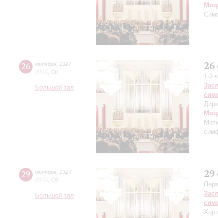
Моц
Сим
26
26
октября
,
1927
20:00
,
Ср
1-й 
Зас
Большой зал
сим
Дири
Моц
Мат
симф
29
29
октября
,
1927
20:00
,
Сб
Перв
Зас
Большой зал
сим
Хор 