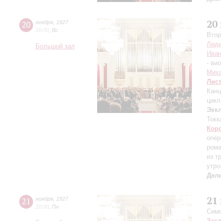
20
20
ноября
,
1927
20:00
,
Вс
Втор
Лиди
Большой зал
Иван
- ви
Mих
Лис
Канц
цикл
Экк
Токк
Кор
опер
ром
из т
утро
Дел
21
21
ноября
,
1927
20:00
,
Пн
Симф
Зас