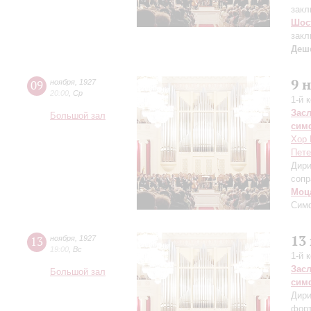
закл
Шос
закл
Деш
9 
09
ноября
,
1927
20:00
,
Ср
1-й 
Зас
Большой зал
сим
Хор 
Пете
Дири
сопр
Моц
Сим
13
13
ноября
,
1927
19:00
,
Вс
1-й 
Зас
Большой зал
сим
Дири
фор