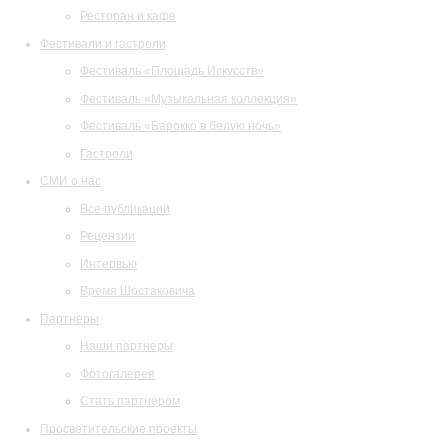
Ресторан и кафе
Фестивали и гастроли
Фестиваль «Площадь Искусств»
Фестиваль «Музыкальная коллекция»
Фестиваль «Барокко в белую ночь»
Гастроли
СМИ о нас
Все публикации
Рецензии
Интервью
Время Шостаковича
Партнеры
Наши партнеры
Фотогалерея
Стать партнером
Просветительские проекты