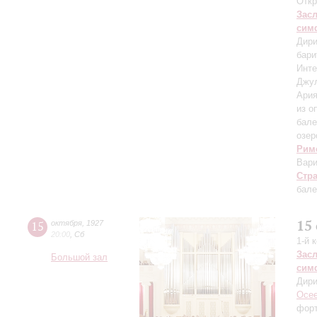
Откр
Зас
сим
Дири
бари
Инте
Джу
Ария
из о
бале
озер
Рим
Вари
Стр
бале
15
15
октября
,
1927
20:00
,
Сб
1-й 
Зас
Большой зал
сим
Дири
Осее
фор