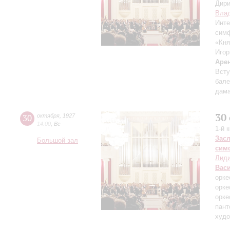
Дири
Влад
Инте
симф
«Кня
Игор
Аре
Всту
бале
дама
30
30
октября
,
1927
14:00
,
Вс
1-й 
Зас
Большой зал
сим
Лиди
Вас
орке
орке
орке
пант
худо