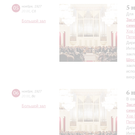
5 
05
ноября
,
1927
20:00
,
Сб
Для 
Зас
Большой зал
сим
Хор 
Пете
Дири
Инте
закл
Шос
закл
испо
вихр
6 
06
ноября
,
1927
20:00
,
Вс
В оз
Зас
Большой зал
сим
Хор 
Пете
Дири
Инте