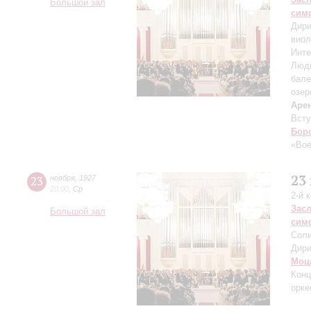
Большой зал
сим
Дири
виол
Инте
Люд
бале
озер
Аре
Всту
Бор
«Во
23
23
ноября
,
1927
20:00
,
Ср
2-й 
Зас
Большой зал
сим
Соли
Дири
Моц
Конц
орке