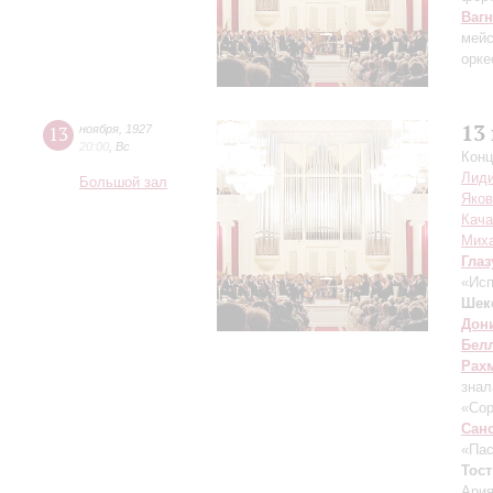
Ваг
мейс
орке
13
13
ноября
,
1927
20:00
,
Вс
Конц
Лиди
Большой зал
Яко
Кач
Mих
Глаз
«Исп
Шек
Дон
Бел
Рах
знал
«Сор
Сан
«Пас
Тост
Ария