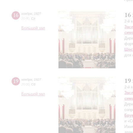
16
16
ноября
,
1927
20:00
,
Ср
2-й 
Зас
Большой зал
сим
Дири
фор
Шос
для 
19
19
ноября
,
1927
20:00
,
Сб
2-й 
Зас
Большой зал
сим
Дири
сопр
Бру
и «С
Изол
драм