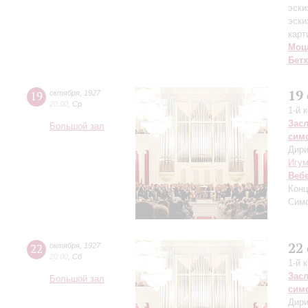
эски
эски
карт
Моц
Бет
19
19
октября
,
1927
20:00
,
Ср
1-й 
Зас
Большой зал
сим
Дири
Игу
Веб
Конц
Сим
22
22
октября
,
1927
20:00
,
Сб
1-й 
Зас
Большой зал
сим
Дири