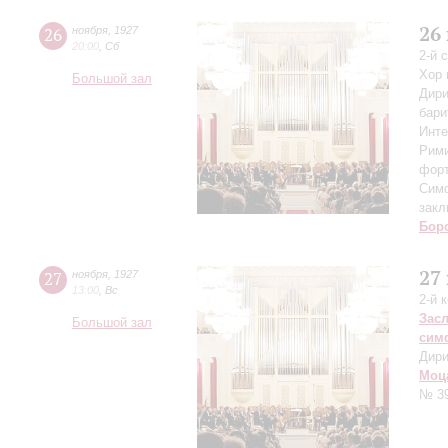
26
26
ноября
,
1927
20:00
,
Сб
2-й 
Хор 
Большой зал
Дири
бари
Инте
Рими
форт
Симф
закл
Бор
27
27
ноября
,
1927
13:00
,
Вс
2-й 
Зас
Большой зал
сим
Дири
Моц
№ 3