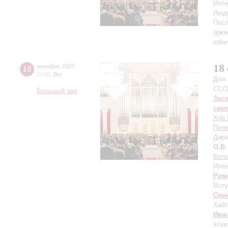
Инте
Люд
Посл
орке
юби
18
18
октября
,
1927
20:00
,
Вт
Для 
ССС
Большой зал
Зас
сим
Хор 
Пете
Дири
О.В.
Бол
Инте
Рим
Всту
Спе
Хайт
Ива
эски