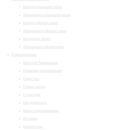
Билеты Большого зала
Абонементы Большого зала
Билеты Малого зала
Абонементы Малого зала
Как купить билет
Абонементы Музитория
О филармонии
Маэстро Темирканов
Правовая информация
Оркестры
Планы залов
Структура
Как добраться
Визит в филармонию
История
Библиотека