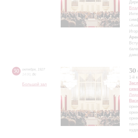
Дири
Влад
Инте
симф
«Кня
Игор
Аре
Всту
бале
дама
30
30
октября
,
1927
14:00
,
Вс
1-й 
Зас
Большой зал
сим
Лиди
Вас
орке
орке
орке
пант
худо