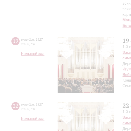
эски
эски
карт
Моц
Бет
19
19
октября
,
1927
20:00
,
Ср
1-й 
Зас
Большой зал
сим
Дири
Игу
Веб
Конц
Сим
22
22
октября
,
1927
20:00
,
Сб
1-й 
Зас
Большой зал
сим
Дири