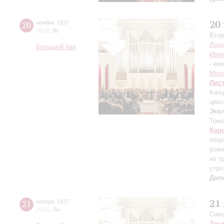
20
20
ноября
,
1927
20:00
,
Вс
Втор
Лиди
Большой зал
Иван
- ви
Mих
Лис
Канц
цикл
Экк
Токк
Кор
опер
ром
из т
утро
Дел
21
21
ноября
,
1927
20:00
,
Пн
Симф
Зас