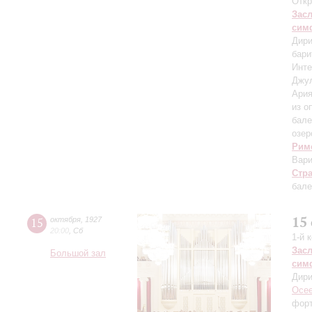
Откр
Зас
сим
Дири
бари
Инте
Джу
Ария
из о
бале
озер
Рим
Вари
Стр
бале
15
15
октября
,
1927
20:00
,
Сб
1-й 
Зас
Большой зал
сим
Дири
Осее
фор