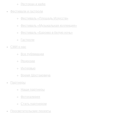
Ресторан и кафе
Фестивали и гастроли
Фестиваль «Площадь Искусств»
Фестиваль «Музыкальная коллекция»
Фестиваль «Барокко в белую ночь»
Гастроли
СМИ о нас
Все публикации
Рецензии
Интервью
Время Шостаковича
Партнеры
Наши партнеры
Фотогалерея
Стать партнером
Просветительские проекты