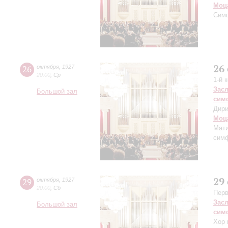
Моц
Сим
26
26
октября
,
1927
20:00
,
Ср
1-й 
Зас
Большой зал
сим
Дири
Моц
Мат
симф
29
29
октября
,
1927
20:00
,
Сб
Перв
Зас
Большой зал
сим
Хор 