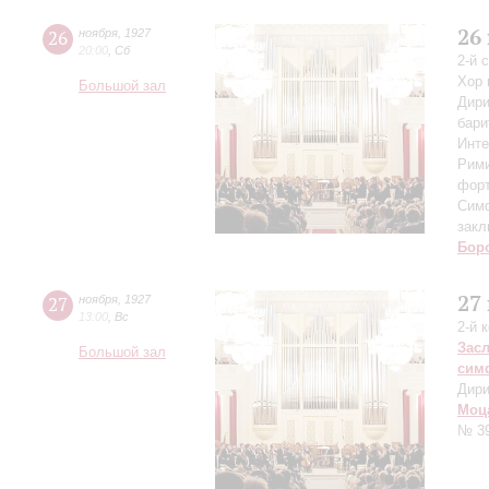
26
26
ноября
,
1927
20:00
,
Сб
2-й 
Хор 
Большой зал
Дири
бари
Инте
Рими
форт
Симф
закл
Бор
27
27
ноября
,
1927
13:00
,
Вс
2-й 
Зас
Большой зал
сим
Дири
Моц
№ 3