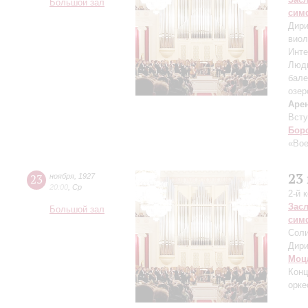
Большой зал
сим
Дири
виол
Инте
Люд
бале
озер
Аре
Всту
Бор
«Во
23
23
ноября
,
1927
20:00
,
Ср
2-й 
Зас
Большой зал
сим
Соли
Дири
Моц
Конц
орке