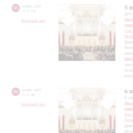
5 
05
ноября
,
1927
20:00
,
Сб
Для 
Зас
Большой зал
сим
Хор 
Пете
Дири
Инте
закл
Шос
закл
испо
вихр
6 
06
ноября
,
1927
20:00
,
Вс
В оз
Зас
Большой зал
сим
Хор 
Пете
Дири
Инте