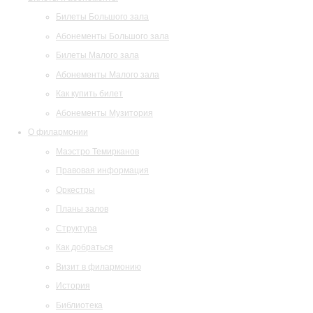
Билеты Большого зала
Абонементы Большого зала
Билеты Малого зала
Абонементы Малого зала
Как купить билет
Абонементы Музитория
О филармонии
Маэстро Темирканов
Правовая информация
Оркестры
Планы залов
Структура
Как добраться
Визит в филармонию
История
Библиотека