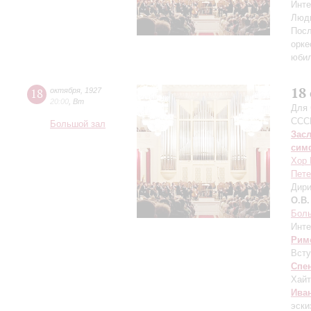
Инте
Люд
Посл
орке
юби
18
18
октября
,
1927
20:00
,
Вт
Для 
ССС
Большой зал
Зас
сим
Хор 
Пете
Дири
О.В.
Бол
Инте
Рим
Всту
Спе
Хайт
Ива
эски