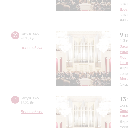
закл
Шос
закл
Деш
9 
09
ноября
,
1927
20:00
,
Ср
1-й 
Зас
Большой зал
сим
Хор 
Пете
Дири
сопр
Моц
Сим
13
13
ноября
,
1927
19:00
,
Вс
1-й 
Зас
Большой зал
сим
Дири
фор