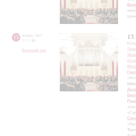
Ваг
мейс
орке
13
13
ноября
,
1927
20:00
,
Вс
Конц
Лиди
Большой зал
Яко
Кач
Mих
Глаз
«Исп
Шек
Дон
Бел
Рах
знал
«Сор
Сан
«Пас
Тост
Ария