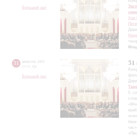
Конц
Зас
Большой зал
сим
Хор 
Пете
Дири
Над
тено
Моц
31
31
августа
,
1921
20:00
,
Ср
Конц
фил
Большой зал
Дири
Тан
5, с
слов
«Мон
край
осен
башн
час»
«Пес