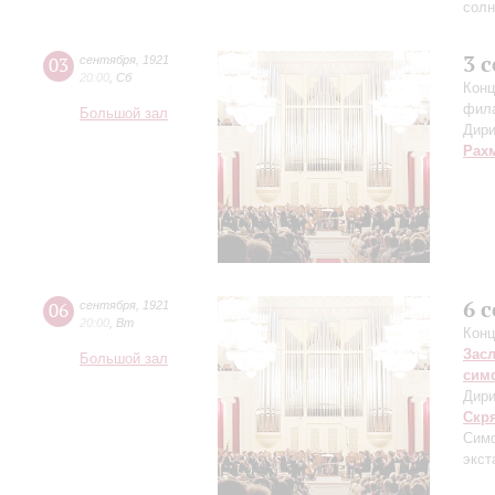
солн
3 
03
сентября
,
1921
20:00
,
Сб
Конц
фил
Большой зал
Дири
Рах
6 
06
сентября
,
1921
20:00
,
Вт
Конц
Зас
Большой зал
сим
Дири
Скр
Симф
экст