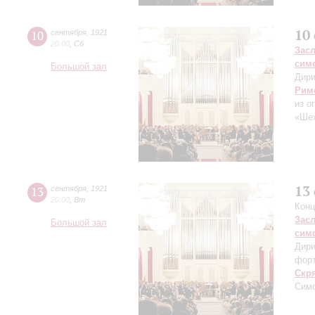
10
10
сентября
,
1921
20:00
,
Сб
Зас
сим
Большой зал
Дири
Рим
из о
«Шех
13
13
сентября
,
1921
20:00
,
Вт
Конц
Зас
Большой зал
сим
Дири
фор
Скр
Симф