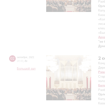
Разб
Орл
Калу
Каза
«Кол
леса
клю
«Был
Арх
"не 
Дуна
2 
02
октября
,
1921
20:00
,
Вс
Конц
Дири
Большой зал
Рим
Стар
поло
Бал
Разб
Орл
Калу
Каза