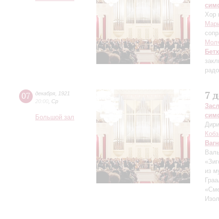
сим
Хор 
Мари
сопр
Мол
Бет
закл
радо
7 
07
декабря
,
1921
20:00
,
Ср
Зас
сим
Большой зал
Дири
Кобз
Ваг
Валь
«Зиг
из м
Граа
«Сме
Изол