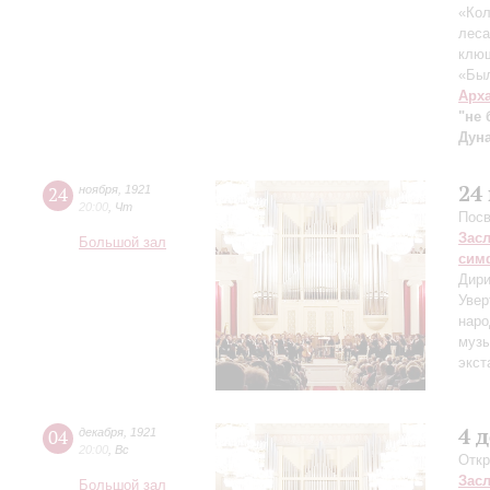
«Кол
леса
клю
«Был
Арх
"не 
Дуна
24
24
ноября
,
1921
20:00
,
Чт
Посв
Зас
Большой зал
сим
Дири
Увер
наро
музы
экст
4 
04
декабря
,
1921
20:00
,
Вс
Откр
Зас
Большой зал