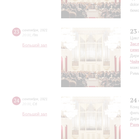
dolo
бемо
23
23
сентября
,
1921
20:00
,
Пт
Цикл
Зас
Большой зал
сим
Дири
Чай
мажо
Рими
24
24
сентября
,
1921
20:00
,
Сб
Конц
фил
Большой зал
Дири
Рах