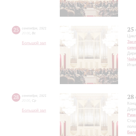
25
25
сентября
,
1921
20:00
,
Вс
Цикл
Зас
Большой зал
сим
Дири
Чай
Итал
28
28
сентября
,
1921
20:00
,
Ср
Конц
Дири
Большой зал
Рим
Стар
поло
Бал