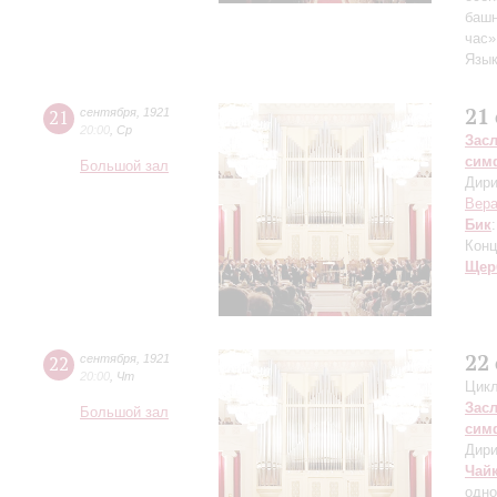
башн
час»
Язык
21
21
сентября
,
1921
20:00
,
Ср
Зас
сим
Большой зал
Дири
Вера
Бик
Конц
Щер
22
22
сентября
,
1921
20:00
,
Чт
Цикл
Зас
Большой зал
сим
Дири
Чай
одно