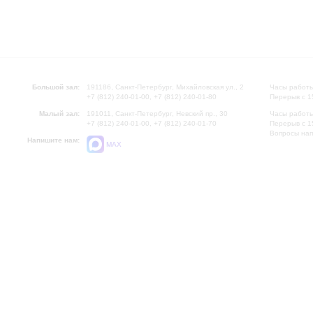
Большой зал:
191186, Санкт-Петербург, Михайловская ул., 2
Часы работы
+7 (812) 240-01-00, +7 (812) 240-01-80
Перерыв с 1
Малый зал:
191011, Санкт-Петербург, Невский пр., 30
Часы работы
+7 (812) 240-01-00, +7 (812) 240-01-70
Перерыв с 1
Вопросы на
Напишите нам:
MAX