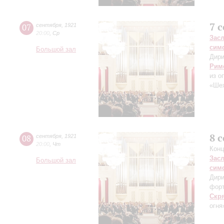
7 
07
сентября
,
1921
20:00
,
Ср
Зас
сим
Большой зал
Дири
Рим
из о
«Шех
8 
08
сентября
,
1921
20:00
,
Чт
Конц
Зас
Большой зал
сим
Дири
фор
Скр
огня