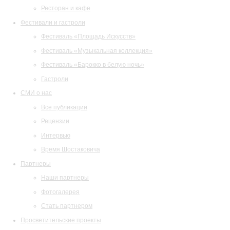
Ресторан и кафе
Фестивали и гастроли
Фестиваль «Площадь Искусств»
Фестиваль «Музыкальная коллекция»
Фестиваль «Барокко в белую ночь»
Гастроли
СМИ о нас
Все публикации
Рецензии
Интервью
Время Шостаковича
Партнеры
Наши партнеры
Фотогалерея
Стать партнером
Просветительские проекты