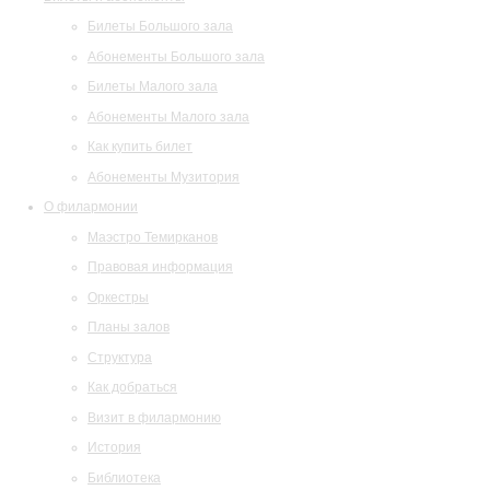
Билеты Большого зала
Абонементы Большого зала
Билеты Малого зала
Абонементы Малого зала
Как купить билет
Абонементы Музитория
О филармонии
Маэстро Темирканов
Правовая информация
Оркестры
Планы залов
Структура
Как добраться
Визит в филармонию
История
Библиотека