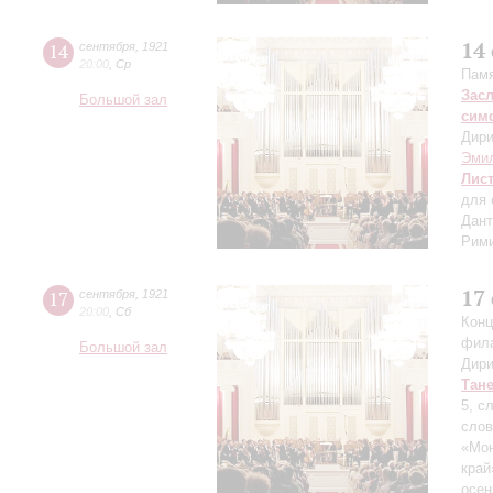
14
14
сентября
,
1921
20:00
,
Ср
Памя
Зас
Большой зал
сим
Дири
Эми
Лис
для 
Дант
Рими
17
17
сентября
,
1921
20:00
,
Сб
Конц
фил
Большой зал
Дири
Тан
5, с
слов
«Мон
край
осен