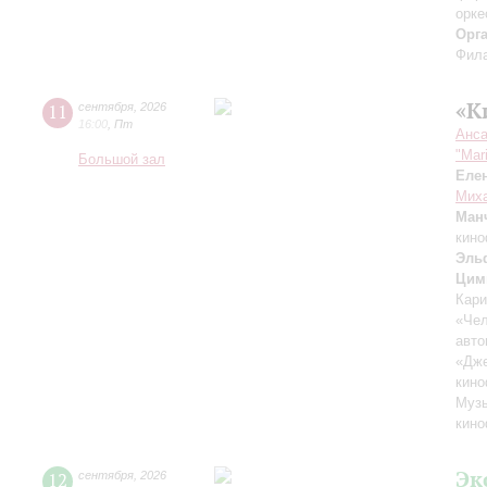
орке
Орг
Фила
«К
11
сентября
,
2026
16:00
,
Пт
Анса
"Mar
Большой зал
Еле
Миха
Ман
кино
Эль
Цим
Кари
«Чел
авто
«Дж
кино
Музы
кино
Эк
12
сентября
,
2026