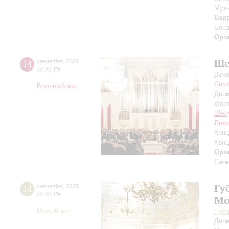
Музы
Бар
Бон
Орг
Ше
14
сентября
,
2026
19:00
,
Пн
Вече
Симф
Большой зал
Дири
фор
Шел
Лис
Конц
Конц
Орг
Санк
Гу
14
сентября
,
2026
19:00
,
Пн
Мо
Малый зал
Губе
Дири