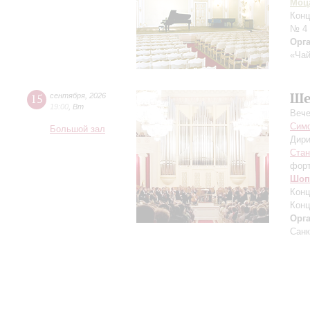
Моц
Конц
№ 4
Орг
«Чай
Ше
15
сентября
,
2026
19:00
,
Вт
Вече
Симф
Большой зал
Дири
Ста
фор
Шоп
Конц
Конц
Орг
Санк