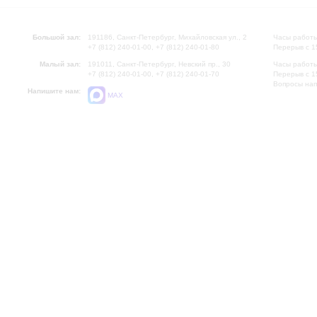
Большой зал:
191186, Санкт-Петербург, Михайловская ул., 2
Часы работы
+7 (812) 240-01-00, +7 (812) 240-01-80
Перерыв с 1
Малый зал:
191011, Санкт-Петербург, Невский пр., 30
Часы работы
+7 (812) 240-01-00, +7 (812) 240-01-70
Перерыв с 1
Вопросы на
Напишите нам:
MAX