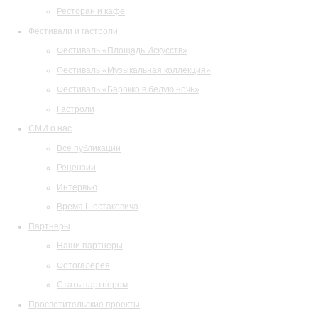
Ресторан и кафе
Фестивали и гастроли
Фестиваль «Площадь Искусств»
Фестиваль «Музыкальная коллекция»
Фестиваль «Барокко в белую ночь»
Гастроли
СМИ о нас
Все публикации
Рецензии
Интервью
Время Шостаковича
Партнеры
Наши партнеры
Фотогалерея
Стать партнером
Просветительские проекты