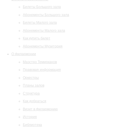
Билеты Большого зала
Абонементы Большого зала
Билеты Малого зала
Абонементы Малого зала
Как купить билет
Абонементы Музитория
О филармонии
Маэстро Темирканов
Правовая информация
Оркестры
Планы залов
Структура
Как добраться
Визит в филармонию
История
Библиотека