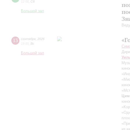
12:00
,
Сб
по
по
Большой зал
Зн
Вед
«Г
13
сентября
,
2026
19:00
,
Вс
Симф
Дири
Большой зал
Уил
Музы
кино
«Ино
«Ми
кино
«Мст
Цим
кино
«Кор
«Одн
плох
«При
из к