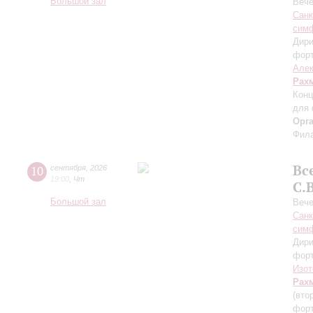
Большой зал
Вече
Санк
симф
Дири
фор
Алек
Рах
Конц
для 
Орг
Фила
Вс
10
сентября
,
2026
19:00
,
Чт
С.
Большой зал
Вече
Санк
симф
Дири
фор
Изот
Рах
(вто
форт